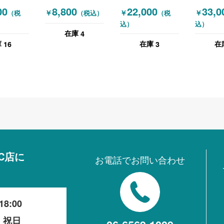
 訳アリ
SOGO(相合家具)
FWP5 オカムラ
C635XR
00
8,800
22,000
33,0
￥
￥
￥
（税
（税込）
（税
ミング機
オフィスチェア 肘
(OKAMURA) オフ
カムラ
込）
込）
ーン
無しチェア
ィスチェア 肘無し
(OKAMU
4
在庫
チェア グリーン
ィスチェ
16
3
庫
在庫
在
ホワイト
チェア 
C店に
お電話でお問い合わせ
18:00
・祝日