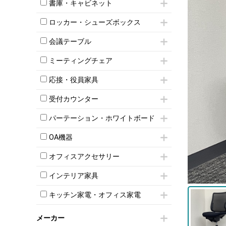
昇降デスク
オフィスチェアその他
書庫・キャビネット
インワゴン3段
オフィスデスクその他
ハイキャビネット
脇机
両袖机
ロッカー・シューズボックス
ローキャビネット
ワゴンその他
平机・平デスク
1人用ロッカー
両開きキャビネット
会議テーブル
2人用ロッカー
スチールキャビネット
ミーティングテーブル
3人用ロッカー
上下連結キャビネット
ミーティングチェア
スタッキングテーブル
4人用ロッカー
整理ケース（ペーパーケース）
キャスター付きミーティングチェア
ネスティングテーブル
5人用ロッカー
応接・役員家具
軽量ラック（スチールラック）
スタッキングミーティングチェア
幕板付テーブル
6人用ロッカー
メタルラック
応接セット
テーブル付きミーティングチェア
カウンターテーブル
受付カウンター
8人用ロッカー
収納家具その他
応接ソファ
ネスティングミーティングチェア
キャスター 付きテーブル
パーソナルロッカー
オープン書庫
ハイカウンター
応接チェア
折りたたみミーティングチェア
パーテーション・ホワイトボード
T字脚テーブル
多人数ロッカー
両開書庫
ローカウンター
応接テーブル
丸椅子
大型会議テーブル
シリンダー錠ロッカー
パーテーション
引き違い書庫
ラウンジカウンター
応接・役員家具その他
OA機器
ハイチェア
会議テーブルW1200～
ダイヤル錠ロッカー
自立タイプパーテーション
ラテラル書庫
受付カウンターその他
シェルチェア
会議テーブルW1500～
iPad
ボタン錠ロッカー
パーテーションその他
オフィスアクセサリー
ミーティングチェアその他
会議テーブルW1800～
電話機（ビジネスフォン）
ダイヤル錠ロッカー
脚付ホワイトボード
チェア用台車
折りたたみ会議テーブル
シュレッダー
シューズロッカー・下駄箱
壁掛けホワイトボード
インテリア家具
演台・講演台・演説台
平行スタックテーブル
プロジェクター
ワードローブ・クローゼット
スケジュールボード・行動予定表
モールドチェア
防音パネル
ハイテーブル
スクリーン
キッチン家電・オフィス家電
ロッカーその他
ホワイトボードその他
ダイニングチェア
個室ブース
会議テーブルその他
液晶モニター・ディスプレイ
電気ポッド
ダイニングテーブル
耐火金庫
プリンター・コピー機
メーカー
冷蔵庫・洗濯機
カウンターテーブル
コートハンガー・ポールハンガー