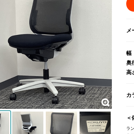
メ
幅
奥
高
カ
＜
ラ