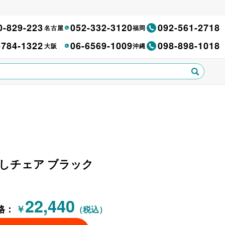
0-829-223
052-332-3120
092-561-2718
名古屋
福岡
-784-1322
06-6569-1009
098-898-1018
大阪
沖縄
肘無しチェア ブラック
22,440
格：
￥
（税込）