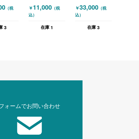
FMP5 オ
(OKAMURA) 肘無
FMP3 オカムラ
00
11,000
33,000
￥
￥
（税
（税
（税
しチェア カロッツ
(OKAMURA) 肘無
込）
込）
RA) オフ
ァ ブルー
しチェア ハンガー
ア 肘無し
付き ブルー
3
1
3
庫
在庫
在庫
グリーン
フォームでお問い合わせ