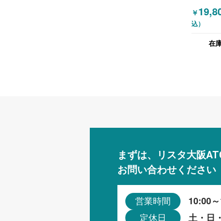
しチェア
19,8
￥
リクライ
込）
能 グリ
在
まずは、リスタ大阪AT
お問い合わせください
10:00～
営業時間
土・日
定休日