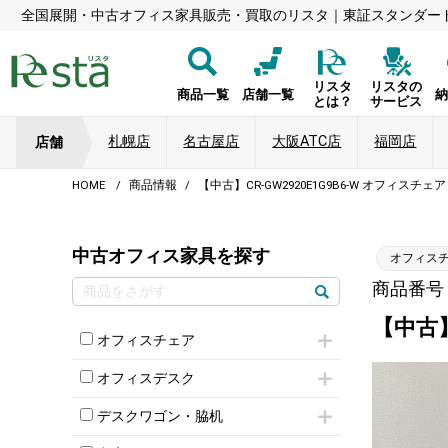
全国展開・中古オフィス家具販売・買取のリスタ｜東証スタンダー
リスタ
リスタの
商品一覧
店舗一覧
とは？
サービス
札幌店
名古屋店
大阪ATC店
福岡店
店舗
HOME
商品情報
【中古】CR-GW2920E1G9B6-W オフィスチ
中古オフィス家具を探す
オフィス
商品番号：8
【中古】
オフィスチェア
肘付きチェア
オフィスデスク
肘無しチェア
片袖机
役員チェア
デスクワゴン・脇机
フリーアドレスデスク（ベンチデスク）
高級チェア（多機能チェア）
インワゴン2段