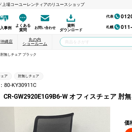
ド上場コーユーレンティアのリユースショップ
012
代表
011
よくある
資料
札幌
納入事例
お問い合わせ
質問
ダウンロード
丸の内
沖縄店
ショールーム
ェア 肘無しチェア ブラック
チェア
肘無しチェア
0-KY30911C
CR-GW2920E1G9B6-W オフィスチェア 
価