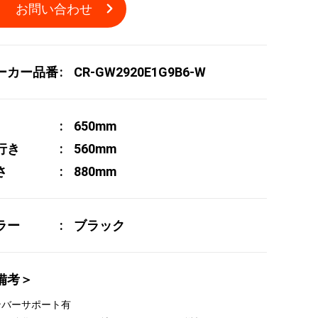
お問い合わせ
ーカー品番
CR-GW2920E1G9B6-W
650mm
行き
560mm
さ
880mm
ラー
ブラック
備考＞
ンバーサポート有