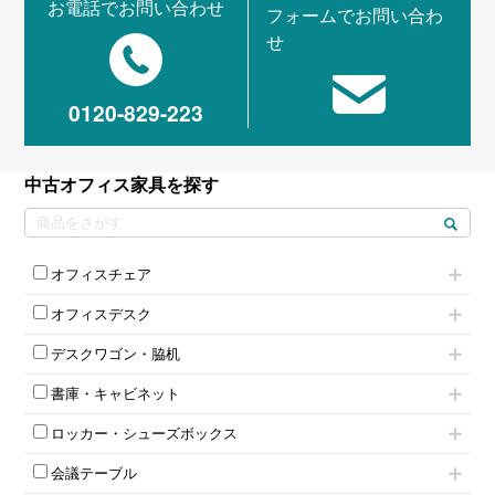
お電話でお問い合わせ
フォームでお問い合わ
せ
0120-829-223
中古オフィス家具を探す
オフィスチェア
肘付きチェア
オフィスデスク
肘無しチェア
片袖机
役員チェア
デスクワゴン・脇机
フリーアドレスデスク（ベンチデスク）
高級チェア（多機能チェア）
インワゴン2段
昇降デスク
オフィスチェアその他
書庫・キャビネット
インワゴン3段
オフィスデスクその他
ハイキャビネット
脇机
両袖机
ロッカー・シューズボックス
ローキャビネット
ワゴンその他
平机・平デスク
1人用ロッカー
両開きキャビネット
会議テーブル
2人用ロッカー
スチールキャビネット