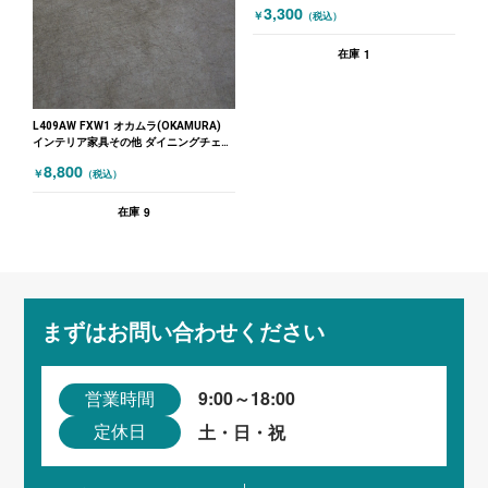
3,300
￥
（税込）
1
在庫
L409AW FXW1 オカムラ(OKAMURA)
インテリア家具その他 ダイニングチェア
オカムラ(OKAMURA) ミーティングチェ
8,800
￥
（税込）
ア グレー 木目（ナチュラル）
9
在庫
まずはお問い合わせください
9:00～18:00
営業時間
土・日・祝
定休日