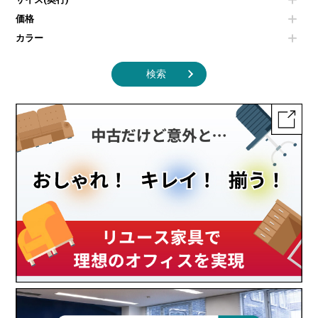
インテリア家具その他
その他キッチン家電・オフィス家電
価格
カラー
検索