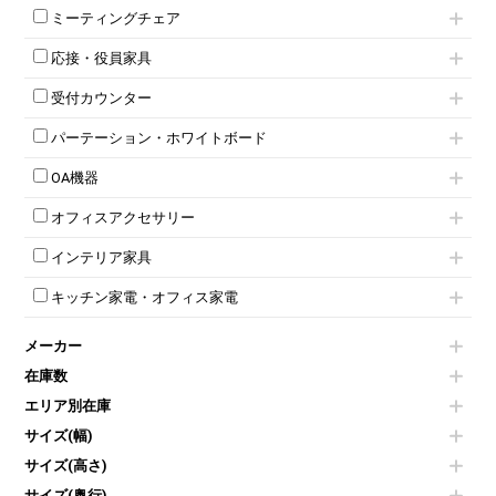
ミーティングテーブル
3人用ロッカー
上下連結キャビネット
ミーティングチェア
スタッキングテーブル
4人用ロッカー
整理ケース（ペーパーケース）
キャスター付きミーティングチェア
ネスティングテーブル
5人用ロッカー
軽量ラック（スチールラック）
応接・役員家具
スタッキングミーティングチェア
幕板付テーブル
6人用ロッカー
メタルラック
応接セット
テーブル付きミーティングチェア
カウンターテーブル
8人用ロッカー
収納家具その他
受付カウンター
応接ソファ
ネスティングミーティングチェア
キャスター 付きテーブル
パーソナルロッカー
オープン書庫
ハイカウンター
応接チェア
折りたたみミーティングチェア
T字脚テーブル
多人数ロッカー
パーテーション・ホワイトボード
両開書庫
ローカウンター
応接テーブル
丸椅子
大型会議テーブル
シリンダー錠ロッカー
引き違い書庫
パーテーション
ラウンジカウンター
応接・役員家具その他
ハイチェア
会議テーブルW1200～
OA機器
ダイヤル錠ロッカー
ラテラル書庫
自立タイプパーテーション
受付カウンターその他
シェルチェア
会議テーブルW1500～
ボタン錠ロッカー
iPad
パーテーションその他
ミーティングチェアその他
オフィスアクセサリー
会議テーブルW1800～
ダイヤル錠ロッカー
電話機（ビジネスフォン）
脚付ホワイトボード
折りたたみ会議テーブル
シューズロッカー・下駄箱
チェア用台車
シュレッダー
壁掛けホワイトボード
インテリア家具
平行スタックテーブル
ワードローブ・クローゼット
演台・講演台・演説台
プロジェクター
スケジュールボード・行動予定表
ハイテーブル
ロッカーその他
モールドチェア
防音パネル
スクリーン
ホワイトボードその他
キッチン家電・オフィス家電
会議テーブルその他
ダイニングチェア
個室ブース
液晶モニター・ディスプレイ
電気ポッド
ダイニングテーブル
耐火金庫
プリンター・コピー機
メーカー
冷蔵庫・洗濯機
カウンターテーブル
コートハンガー・ポールハンガー
その他OA機器
空気清浄機・加湿器
センターテーブル・サイドテーブル
傘立て
在庫数
電子レンジ
カフェテーブル
食器棚・キッチンキャビネット
エリア別在庫
液晶テレビ・モニター類
ベンチ・スツール
カタログスタンド
エアコン
ソファ
サイズ(幅)
オフィスアクセサリーその他
照明機器
シェルフ
サイズ(高さ)
掃除機
ダストボックス（ゴミ箱）
サイズ(奥行)
季節家電