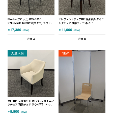
Plocka(プロッカ) K05-B03C-
エレファントチェアBR 相合家具 ダイニ
GYECMY31 KOKUYO(コクヨ) スタッキ
ングチェア 商談チェア ネイビー
ングミーティングチェア ダイニングチェ
17,380
11,000
￥
￥
（税込）
（税込）
ア グレー
4
8
在庫
在庫
大量入荷
NEW
WB-1N/T7336UP1116 クレス ダイニン
グチェア 商談チェア ラウイWB 1N ツー
トン オフホワイト
8,800
￥
（税込）