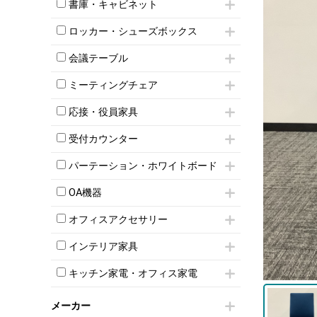
昇降デスク
オフィスチェアその他
書庫・キャビネット
インワゴン3段
オフィスデスクその他
ハイキャビネット
脇机
両袖机
ロッカー・シューズボックス
ローキャビネット
ワゴンその他
平机・平デスク
1人用ロッカー
両開きキャビネット
会議テーブル
2人用ロッカー
スチールキャビネット
ミーティングテーブル
3人用ロッカー
上下連結キャビネット
ミーティングチェア
スタッキングテーブル
4人用ロッカー
整理ケース（ペーパーケース）
キャスター付きミーティングチェア
ネスティングテーブル
5人用ロッカー
応接・役員家具
軽量ラック（スチールラック）
スタッキングミーティングチェア
幕板付テーブル
6人用ロッカー
メタルラック
応接セット
テーブル付きミーティングチェア
カウンターテーブル
受付カウンター
8人用ロッカー
収納家具その他
応接ソファ
ネスティングミーティングチェア
キャスター 付きテーブル
パーソナルロッカー
オープン書庫
ハイカウンター
応接チェア
折りたたみミーティングチェア
パーテーション・ホワイトボード
T字脚テーブル
多人数ロッカー
両開書庫
ローカウンター
応接テーブル
丸椅子
大型会議テーブル
シリンダー錠ロッカー
パーテーション
引き違い書庫
ラウンジカウンター
応接・役員家具その他
OA機器
ハイチェア
会議テーブルW1200～
ダイヤル錠ロッカー
自立タイプパーテーション
ラテラル書庫
受付カウンターその他
シェルチェア
会議テーブルW1500～
iPad
ボタン錠ロッカー
パーテーションその他
オフィスアクセサリー
ミーティングチェアその他
会議テーブルW1800～
電話機（ビジネスフォン）
ダイヤル錠ロッカー
脚付ホワイトボード
チェア用台車
折りたたみ会議テーブル
シュレッダー
シューズロッカー・下駄箱
壁掛けホワイトボード
インテリア家具
演台・講演台・演説台
平行スタックテーブル
プロジェクター
ワードローブ・クローゼット
スケジュールボード・行動予定表
モールドチェア
防音パネル
ハイテーブル
スクリーン
キッチン家電・オフィス家電
ロッカーその他
ホワイトボードその他
ダイニングチェア
個室ブース
会議テーブルその他
液晶モニター・ディスプレイ
電気ポッド
ダイニングテーブル
耐火金庫
プリンター・コピー機
メーカー
冷蔵庫・洗濯機
カウンターテーブル
コートハンガー・ポールハンガー