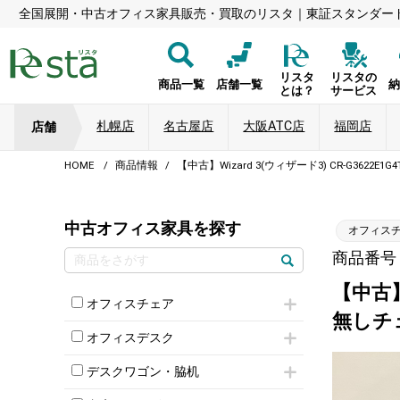
全国展開・中古オフィス家具販売・買取のリスタ｜東証スタンダー
リスタ
リスタの
商品一覧
店舗一覧
とは？
サービス
札幌店
名古屋店
大阪ATC店
福岡店
店舗
HOME
商品情報
【中古】Wizard 3(ウィザード3) CR-G3622
中古オフィス家具を探す
オフィス
商品番号：8
【中古】W
オフィスチェア
無しチ
肘付きチェア
オフィスデスク
肘無しチェア
片袖机
役員チェア
デスクワゴン・脇机
フリーアドレスデスク（ベンチデスク）
高級チェア（多機能チェア）
インワゴン2段