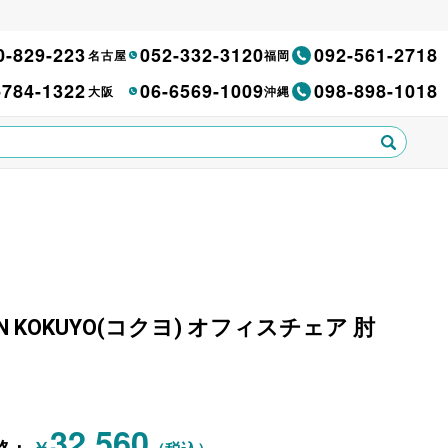
0-829-223
052-332-3120
092-561-2718
名古屋
福岡
-784-1322
06-6569-1009
098-898-1018
大阪
沖縄
6-WN KOKUYO(コクヨ) オフィスチェア 肘
32,560