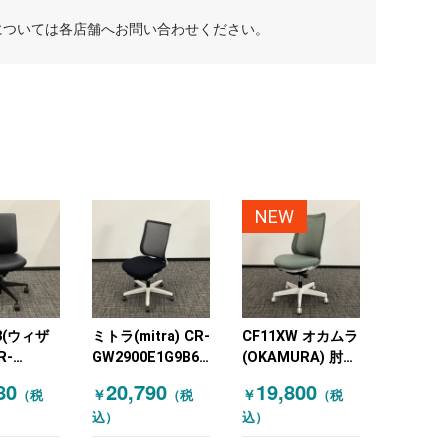
については各店舗へお問い合わせください。
NEW
 3(ウィザ
ミトラ(mitra) CR-
CF11XW オカムラ
R-
GW2900E1G9B6-
(OKAMURA) 肘無
6VZE6-
W KOKUYO(コク
しチェア 訳アリ
80
20,790
19,800
￥
￥
（税
（税
（税
KUYO(コク
ヨ) オフィスチェ
リクライミング機
込）
込）
フィスチェ
ア 肘無しチェア
能 グリーン
しチェア
ブラック