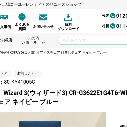
ド上場コーユーレンティアのリユースショップ
012
代表
011
よくある
資料
札幌
納入事例
お問い合わせ
質問
ダウンロード
丸の内
沖縄店
ショールーム
E1G4T6-WN KOKUYO(コクヨ) オフィスチェア 肘無しチェア ネイビー ブルー
チェア
肘無しチェア
0-KY41005C
izard 3(ウィザード3) CR-G3622E1G4T
ェア ネイビー ブルー