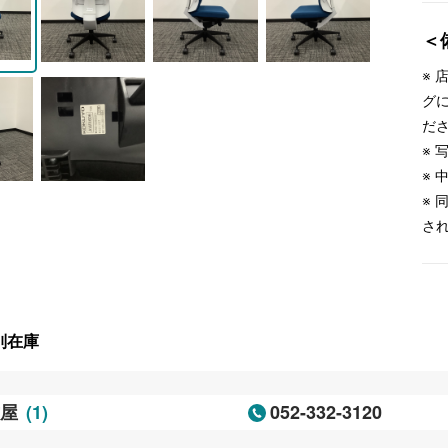
＜
※
グ
だ
※
※
※
さ
別在庫
(1)
052-332-3120
古屋