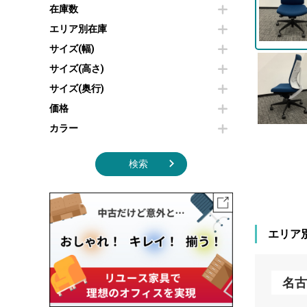
その他OA機器
空気清浄機・加湿器
在庫数
センターテーブル・サイドテーブル
傘立て
電子レンジ
カフェテーブル
食器棚・キッチンキャビネット
エリア別在庫
液晶テレビ・モニター類
ベンチ・スツール
カタログスタンド
サイズ(幅)
エアコン
ソファ
オフィスアクセサリーその他
照明機器
シェルフ
サイズ(高さ)
掃除機
ダストボックス（ゴミ箱）
サイズ(奥行)
季節家電
インテリア家具その他
その他キッチン家電・オフィス家電
価格
カラー
検索
エリア
名