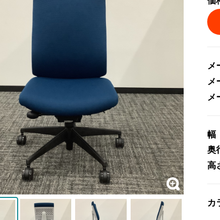
価
メ
メ
メ
幅
奥
高
カ