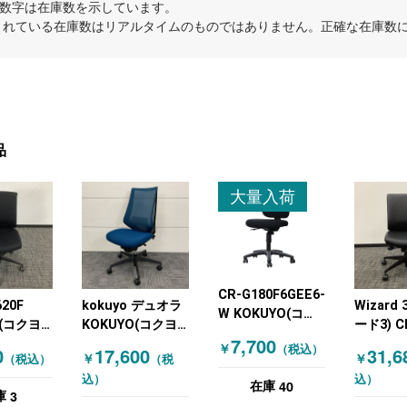
内の数字は在庫数を示しています。
示されている在庫数はリアルタイムのものではありません。正確な在庫数
品
大量入荷
CR-G180F6GEE6-
620F
kokuyo デュオラ
Wizard
W KOKUYO(コク
(コクヨ)
KOKUYO(コクヨ)
ード3) C
ヨ) オフィスチェ
7,700
ェア ブラ
オフィスチェア 肘
G3620F
￥
（税込）
0
17,600
31,6
ア 肘無しチェア
￥
￥
（税込）
（税
無しチェア ネイビ
WN KO
ブラック
込）
込）
ー
ヨ) オ
40
在庫
3
庫
ア 肘無