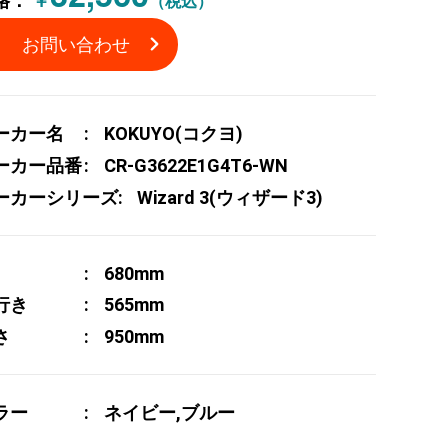
格：
￥
（税込）
お問い合わせ
ーカー名
KOKUYO(コクヨ)
ーカー品番
CR-G3622E1G4T6-WN
ーカーシリーズ
Wizard 3(ウィザード3)
680mm
行き
565mm
さ
950mm
ラー
ネイビー,ブルー