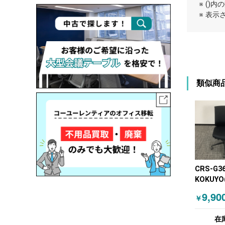
※ ()
※ 表
類似商
CRS-G3
KOKUYO
肘無しチ
9,90
￥
ック
在