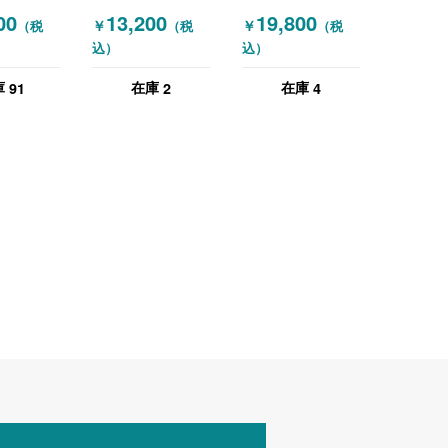
RA) パー
(OKAMURA) 平
(OKAMURA) 平
00
13,200
19,800
￥
￥
（税
（税
（税
ン 平机・
机・平デスク
机・平デスク
込）
込）
 デスク
W1400 ホワイト
W1400 ホワイト
・パーテー
パネル脚 ホワイト
91
2
4
庫
在庫
在庫
ット 1人
0 高さ
ポジットシ