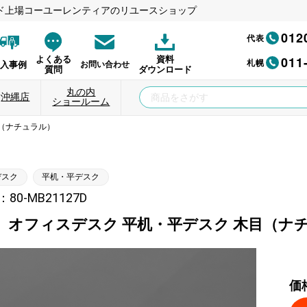
ド上場コーユーレンティアのリユースショップ
012
代表
011
よくある
資料
札幌
納入事例
お問い合わせ
質問
ダウンロード
丸の内
沖縄店
ショールーム
目（ナチュラル）
デスク
平机・平デスク
80-MB21127D
】オフィスデスク 平机・平デスク 木目（ナ
価