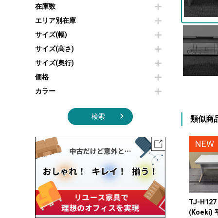
その他OA機器
空気清浄機・加湿器
在庫数
センターテーブル・サイドテーブル
傘立て
電子レンジ
カフェテーブル
食器棚・キッチンキャビネット
エリア別在庫
液晶テレビ・モニター類
ベンチ・スツール
カタログスタンド
サイズ(幅)
エアコン
ソファ
オフィスアクセサリーその他
照明機器
シェルフ
サイズ(高さ)
掃除機
ダストボックス（ゴミ箱）
サイズ(奥行)
季節家電
インテリア家具その他
その他キッチン家電・オフィス家電
価格
カラー
検索
類似商
NEW
TJ-H12
(Koeki