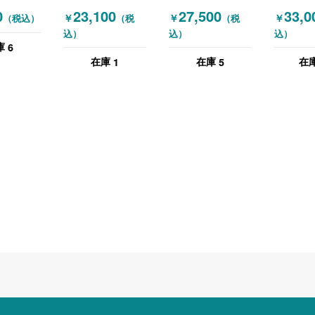
1200
ク ホワイト
(OKAMURA) 平
(OKAMU
0
23,100
27,500
33,0
￥
￥
￥
（税込）
（税
（税
机・平デスク
テーショ
込）
込）
込）
W1600 一部脚の
平デスク
6
庫
グラつきあり ホワ
W1600
1
5
在庫
在庫
在
イト 木目（ブラウ
ションセ
ン）
用 幅160
1300 
リーズ グリーン
ホワイト