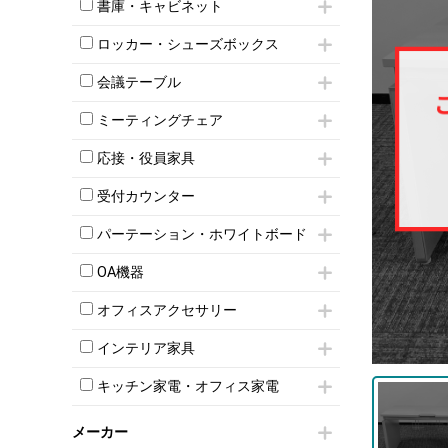
昇降デスク
オフィスチェアその他
書庫・キャビネット
インワゴン3段
オフィスデスクその他
ハイキャビネット
脇机
両袖机
ロッカー・シューズボックス
ローキャビネット
ワゴンその他
平机・平デスク
1人用ロッカー
両開きキャビネット
会議テーブル
2人用ロッカー
スチールキャビネット
ミーティングテーブル
3人用ロッカー
上下連結キャビネット
ミーティングチェア
スタッキングテーブル
4人用ロッカー
整理ケース（ペーパーケース）
キャスター付きミーティングチェア
ネスティングテーブル
5人用ロッカー
応接・役員家具
軽量ラック（スチールラック）
スタッキングミーティングチェア
幕板付テーブル
6人用ロッカー
メタルラック
応接セット
テーブル付きミーティングチェア
カウンターテーブル
受付カウンター
8人用ロッカー
収納家具その他
応接ソファ
ネスティングミーティングチェア
キャスター 付きテーブル
パーソナルロッカー
オープン書庫
ハイカウンター
応接チェア
折りたたみミーティングチェア
パーテーション・ホワイトボード
T字脚テーブル
多人数ロッカー
両開書庫
ローカウンター
応接テーブル
丸椅子
大型会議テーブル
シリンダー錠ロッカー
パーテーション
引き違い書庫
ラウンジカウンター
応接・役員家具その他
OA機器
ハイチェア
会議テーブルW1200～
ダイヤル錠ロッカー
自立タイプパーテーション
ラテラル書庫
受付カウンターその他
シェルチェア
会議テーブルW1500～
iPad
ボタン錠ロッカー
パーテーションその他
オフィスアクセサリー
ミーティングチェアその他
会議テーブルW1800～
電話機（ビジネスフォン）
ダイヤル錠ロッカー
脚付ホワイトボード
チェア用台車
折りたたみ会議テーブル
シュレッダー
シューズロッカー・下駄箱
壁掛けホワイトボード
インテリア家具
演台・講演台・演説台
平行スタックテーブル
プロジェクター
ワードローブ・クローゼット
スケジュールボード・行動予定表
モールドチェア
防音パネル
ハイテーブル
スクリーン
キッチン家電・オフィス家電
ロッカーその他
ホワイトボードその他
ダイニングチェア
個室ブース
会議テーブルその他
液晶モニター・ディスプレイ
電気ポッド
ダイニングテーブル
耐火金庫
プリンター・コピー機
メーカー
冷蔵庫・洗濯機
カウンターテーブル
コートハンガー・ポールハンガー