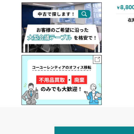
デスク W
8,80
￥
在