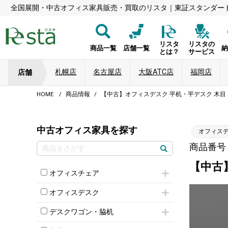
全国展開・中古オフィス家具販売・買取のリスタ｜東証スタンダー
リスタ
リスタの
商品一覧
店舗一覧
とは？
サービス
札幌店
名古屋店
大阪ATC店
福岡店
店舗
HOME
商品情報
【中古】オフィスデスク 平机・平デスク 木
中古オフィス家具を探す
オフィス
商品番号：
【中古
オフィスチェア
肘付きチェア
オフィスデスク
肘無しチェア
片袖机
役員チェア
デスクワゴン・脇机
フリーアドレスデスク（ベンチデスク）
高級チェア（多機能チェア）
インワゴン2段