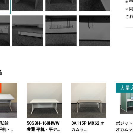
※
※
さ
品
大量
7 弘益
50SBH-168HWW
3A115P MX62 オ
ポジット
) 平机・平
豊通 平机・平デス
カムラ
オカムラ