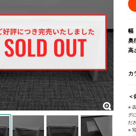
幅
奥
高
カ
＜
※
グ
だ
※