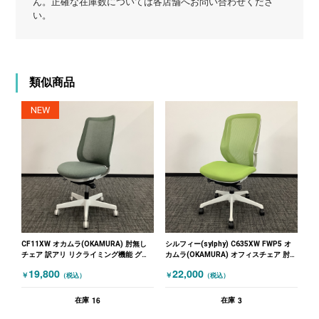
ん。正確な在庫数については各店舗へお問い合わせくださ
い。
類似商品
NEW
CF11XW オカムラ(OKAMURA) 肘無し
シルフィー(sylphy) C635XW FWP5 オ
チェア 訳アリ リクライミング機能 グリ
カムラ(OKAMURA) オフィスチェア 肘無
ーン
しチェア グリーン ホワイト
19,800
22,000
￥
￥
（税込）
（税込）
16
3
在庫
在庫