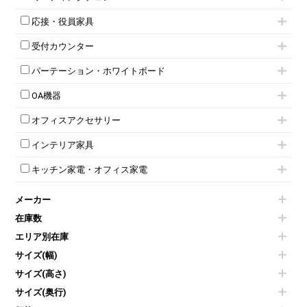
スタッキングテーブル
4人用ロッカー
整理ケース（ペーパーケース）
キャスター付きミーティングチェア
ネスティングテーブル
5人用ロッカー
軽量ラック（スチールラック）
応接・役員家具
スタッキングミーティングチェア
幕板付テーブル
6人用ロッカー
メタルラック
応接セット
テーブル付きミーティングチェア
カウンターテーブル
8人用ロッカー
収納家具その他
受付カウンター
応接ソファ
ネスティングミーティングチェア
キャスター 付きテーブル
パーソナルロッカー
オープン書庫
ハイカウンター
応接チェア
折りたたみミーティングチェア
T字脚テーブル
多人数ロッカー
パーテーション・ホワイトボード
両開書庫
ローカウンター
応接テーブル
丸椅子
大型会議テーブル
シリンダー錠ロッカー
引き違い書庫
パーテーション
ラウンジカウンター
応接・役員家具その他
ハイチェア
会議テーブルW1200～
OA機器
ダイヤル錠ロッカー
ラテラル書庫
自立タイプパーテーション
受付カウンターその他
シェルチェア
会議テーブルW1500～
ボタン錠ロッカー
iPad
パーテーションその他
ミーティングチェアその他
オフィスアクセサリー
会議テーブルW1800～
ダイヤル錠ロッカー
電話機（ビジネスフォン）
脚付ホワイトボード
折りたたみ会議テーブル
シューズロッカー・下駄箱
チェア用台車
シュレッダー
壁掛けホワイトボード
インテリア家具
平行スタックテーブル
ワードローブ・クローゼット
演台・講演台・演説台
プロジェクター
スケジュールボード・行動予定表
ハイテーブル
ロッカーその他
モールドチェア
防音パネル
スクリーン
ホワイトボードその他
キッチン家電・オフィス家電
会議テーブルその他
ダイニングチェア
個室ブース
液晶モニター・ディスプレイ
電気ポッド
ダイニングテーブル
耐火金庫
プリンター・コピー機
メーカー
冷蔵庫・洗濯機
カウンターテーブル
コートハンガー・ポールハンガー
その他OA機器
空気清浄機・加湿器
センターテーブル・サイドテーブル
傘立て
在庫数
電子レンジ
カフェテーブル
食器棚・キッチンキャビネット
エリア別在庫
液晶テレビ・モニター類
ベンチ・スツール
カタログスタンド
エアコン
ソファ
サイズ(幅)
オフィスアクセサリーその他
照明機器
シェルフ
サイズ(高さ)
掃除機
ダストボックス（ゴミ箱）
サイズ(奥行)
季節家電
インテリア家具その他
その他キッチン家電・オフィス家電