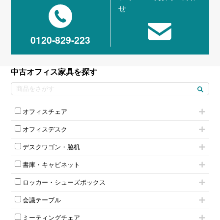
せ
0120-829-223
中古オフィス家具を探す
オフィスチェア
肘付きチェア
オフィスデスク
肘無しチェア
片袖机
役員チェア
デスクワゴン・脇机
フリーアドレスデスク（ベンチデスク）
高級チェア（多機能チェア）
インワゴン2段
昇降デスク
オフィスチェアその他
書庫・キャビネット
インワゴン3段
オフィスデスクその他
ハイキャビネット
脇机
両袖机
ロッカー・シューズボックス
ローキャビネット
ワゴンその他
平机・平デスク
1人用ロッカー
両開きキャビネット
会議テーブル
2人用ロッカー
スチールキャビネット
ミーティングテーブル
3人用ロッカー
上下連結キャビネット
ミーティングチェア