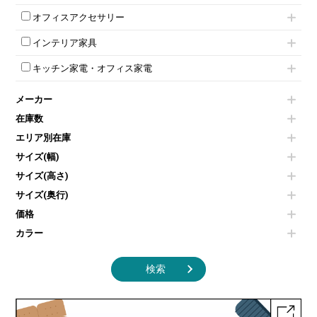
受付カウンターその他
シェルチェア
会議テーブルW1500～
ボタン錠ロッカー
iPad
パーテーションその他
ミーティングチェアその他
オフィスアクセサリー
会議テーブルW1800～
ダイヤル錠ロッカー
電話機（ビジネスフォン）
脚付ホワイトボード
折りたたみ会議テーブル
シューズロッカー・下駄箱
チェア用台車
シュレッダー
壁掛けホワイトボード
インテリア家具
平行スタックテーブル
ワードローブ・クローゼット
演台・講演台・演説台
プロジェクター
スケジュールボード・行動予定表
ハイテーブル
ロッカーその他
モールドチェア
防音パネル
スクリーン
ホワイトボードその他
キッチン家電・オフィス家電
会議テーブルその他
ダイニングチェア
個室ブース
液晶モニター・ディスプレイ
電気ポッド
ダイニングテーブル
耐火金庫
プリンター・コピー機
メーカー
冷蔵庫・洗濯機
カウンターテーブル
コートハンガー・ポールハンガー
その他OA機器
空気清浄機・加湿器
センターテーブル・サイドテーブル
傘立て
在庫数
電子レンジ
カフェテーブル
食器棚・キッチンキャビネット
エリア別在庫
液晶テレビ・モニター類
ベンチ・スツール
カタログスタンド
エアコン
ソファ
サイズ(幅)
オフィスアクセサリーその他
照明機器
シェルフ
サイズ(高さ)
掃除機
ダストボックス（ゴミ箱）
サイズ(奥行)
季節家電
インテリア家具その他
その他キッチン家電・オフィス家電
価格
カラー
検索