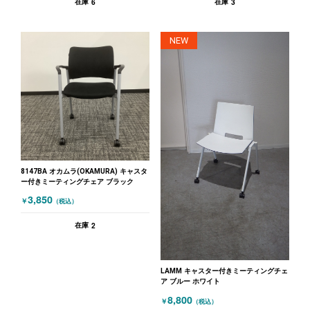
6
3
在庫
在庫
NEW
8147BA オカムラ(OKAMURA) キャスタ
ー付きミーティングチェア ブラック
3,850
￥
（税込）
2
在庫
LAMM キャスター付きミーティングチェ
ア ブルー ホワイト
8,800
￥
（税込）