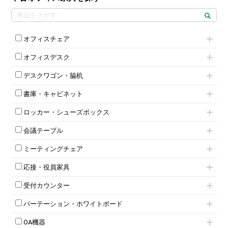
オフィスチェア
肘付きチェア
オフィスデスク
肘無しチェア
片袖机
役員チェア
デスクワゴン・脇机
フリーアドレスデスク（ベンチデスク）
高級チェア（多機能チェア）
インワゴン2段
昇降デスク
オフィスチェアその他
書庫・キャビネット
インワゴン3段
オフィスデスクその他
ハイキャビネット
脇机
両袖机
ロッカー・シューズボックス
ローキャビネット
ワゴンその他
平机・平デスク
1人用ロッカー
両開きキャビネット
会議テーブル
2人用ロッカー
スチールキャビネット
ミーティングテーブル
3人用ロッカー
上下連結キャビネット
ミーティングチェア
スタッキングテーブル
4人用ロッカー
整理ケース（ペーパーケース）
キャスター付きミーティングチェア
ネスティングテーブル
5人用ロッカー
軽量ラック（スチールラック）
応接・役員家具
スタッキングミーティングチェア
幕板付テーブル
6人用ロッカー
メタルラック
応接セット
テーブル付きミーティングチェア
カウンターテーブル
8人用ロッカー
収納家具その他
受付カウンター
応接ソファ
ネスティングミーティングチェア
キャスター 付きテーブル
パーソナルロッカー
オープン書庫
ハイカウンター
応接チェア
折りたたみミーティングチェア
T字脚テーブル
多人数ロッカー
パーテーション・ホワイトボード
両開書庫
ローカウンター
応接テーブル
丸椅子
大型会議テーブル
シリンダー錠ロッカー
引き違い書庫
パーテーション
ラウンジカウンター
応接・役員家具その他
ハイチェア
会議テーブルW1200～
OA機器
ダイヤル錠ロッカー
ラテラル書庫
自立タイプパーテーション