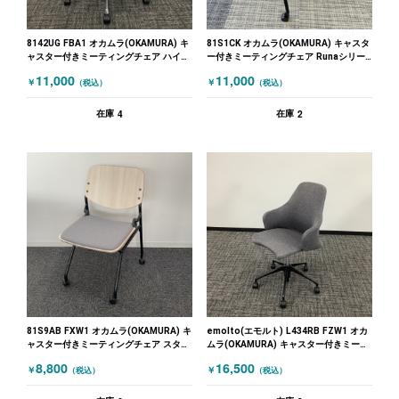
8142UG FBA1 オカムラ(OKAMURA) キ
81S1CK オカムラ(OKAMURA) キャスタ
ャスター付きミーティングチェア ハイチ
ー付きミーティングチェア Runaシリー
ェア ブラック ホワイト
ズ ブラック
11,000
11,000
￥
￥
（税込）
（税込）
4
2
在庫
在庫
81S9AB FXW1 オカムラ(OKAMURA) キ
emolto(エモルト) L434RB FZW1 オカ
ャスター付きミーティングチェア スタッ
ムラ(OKAMURA) キャスター付きミーテ
キングミーティングチェア グレー 木目
ィングチェア グレー
8,800
16,500
￥
￥
（税込）
（税込）
（ナチュラル）