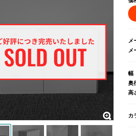
価
メ
メ
幅
奥
高
カ