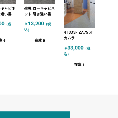
ーキャビネ
生興 ローキャビネ
き違い書庫
ット 引き違い書庫
 ニューグ
W1760 ニューグ
00
13,200
￥
（税
（税
レー
込）
4T3D3F ZA75 オ
カムラ
6
9
庫
在庫
(OKAMURA) 上下
33,000
￥
（税
連結キャビネット
込）
札幌限定品！
1
在庫