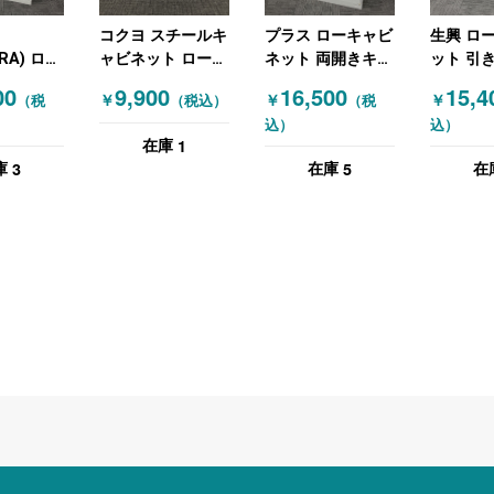
コクヨ スチールキ
プラス ローキャビ
生興 ロ
RA) ロー
ャビネット ローキ
ネット 両開きキャ
ット 引
ット 両開
ャビネット ホワイ
ビネット ホワイト
W1760
00
9,900
16,500
15,4
￥
￥
￥
（税
（税込）
（税
ネット ホ
ト
レー
込）
込）
1
在庫
3
5
庫
在庫
在