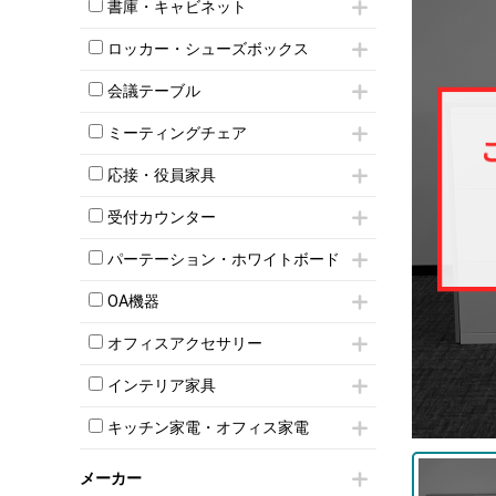
昇降デスク
オフィスチェアその他
書庫・キャビネット
インワゴン3段
オフィスデスクその他
ハイキャビネット
脇机
両袖机
ロッカー・シューズボックス
ローキャビネット
ワゴンその他
平机・平デスク
1人用ロッカー
両開きキャビネット
会議テーブル
2人用ロッカー
スチールキャビネット
ミーティングテーブル
3人用ロッカー
上下連結キャビネット
ミーティングチェア
スタッキングテーブル
4人用ロッカー
整理ケース（ペーパーケース）
キャスター付きミーティングチェア
ネスティングテーブル
5人用ロッカー
応接・役員家具
軽量ラック（スチールラック）
スタッキングミーティングチェア
幕板付テーブル
6人用ロッカー
メタルラック
応接セット
テーブル付きミーティングチェア
カウンターテーブル
受付カウンター
8人用ロッカー
収納家具その他
応接ソファ
ネスティングミーティングチェア
キャスター 付きテーブル
パーソナルロッカー
オープン書庫
ハイカウンター
応接チェア
折りたたみミーティングチェア
パーテーション・ホワイトボード
T字脚テーブル
多人数ロッカー
両開書庫
ローカウンター
応接テーブル
丸椅子
大型会議テーブル
シリンダー錠ロッカー
パーテーション
引き違い書庫
ラウンジカウンター
応接・役員家具その他
OA機器
ハイチェア
会議テーブルW1200～
ダイヤル錠ロッカー
自立タイプパーテーション
ラテラル書庫
受付カウンターその他
シェルチェア
会議テーブルW1500～
iPad
ボタン錠ロッカー
パーテーションその他
オフィスアクセサリー
ミーティングチェアその他
会議テーブルW1800～
電話機（ビジネスフォン）
ダイヤル錠ロッカー
脚付ホワイトボード
チェア用台車
折りたたみ会議テーブル
シュレッダー
シューズロッカー・下駄箱
壁掛けホワイトボード
インテリア家具
演台・講演台・演説台
平行スタックテーブル
プロジェクター
ワードローブ・クローゼット
スケジュールボード・行動予定表
モールドチェア
防音パネル
ハイテーブル
スクリーン
キッチン家電・オフィス家電
ロッカーその他
ホワイトボードその他
ダイニングチェア
個室ブース
会議テーブルその他
液晶モニター・ディスプレイ
電気ポッド
ダイニングテーブル
耐火金庫
プリンター・コピー機
メーカー
冷蔵庫・洗濯機
カウンターテーブル
コートハンガー・ポールハンガー