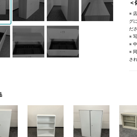
＜
※
グ
だ
※
※
※
さ
品