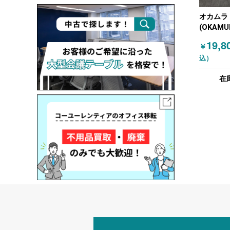
オカムラ
(OKAMU
キャビネ
19,8
￥
きキャビ
込）
ワイト
在