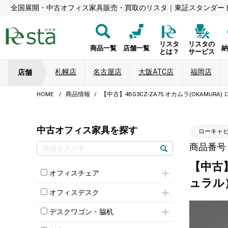
全国展開・中古オフィス家具販売・買取のリスタ｜東証スタンダー
リスタ
リスタの
商品一覧
店舗一覧
とは？
サービス
札幌店
名古屋店
大阪ATC店
福岡店
店舗
HOME
商品情報
【中古】4BG3CZ-ZA75 オカムラ(OKAMU
中古オフィス家具を探す
ローキャ
商品番号：
【中古】
オフィスチェア
ュラル
肘付きチェア
オフィスデスク
肘無しチェア
片袖机
役員チェア
デスクワゴン・脇机
フリーアドレスデスク（ベンチデスク）
高級チェア（多機能チェア）
インワゴン2段