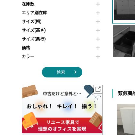
その他OA機器
空気清浄機・加湿器
在庫数
センターテーブル・サイドテーブル
傘立て
電子レンジ
カフェテーブル
食器棚・キッチンキャビネット
エリア別在庫
液晶テレビ・モニター類
ベンチ・スツール
カタログスタンド
サイズ(幅)
エアコン
ソファ
オフィスアクセサリーその他
照明機器
シェルフ
サイズ(高さ)
掃除機
ダストボックス（ゴミ箱）
サイズ(奥行)
季節家電
インテリア家具その他
その他キッチン家電・オフィス家電
価格
カラー
検索
類似商