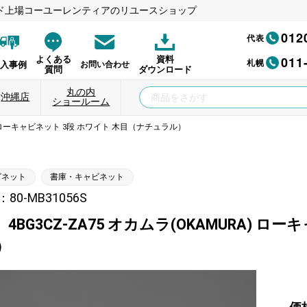
ド上場コーユーレンティアのリユースショップ
012
代表
011
よくある
資料
札幌
納入事例
お問い合わせ
質問
ダウンロード
丸の内
沖縄店
ショールーム
RA) ローキャビネット 3段 ホワイト 木目（ナチュラル）
ビネット
書庫・キャビネット
80-MB31056S
4BG3CZ-ZA75 オカムラ(OKAMURA) 
）