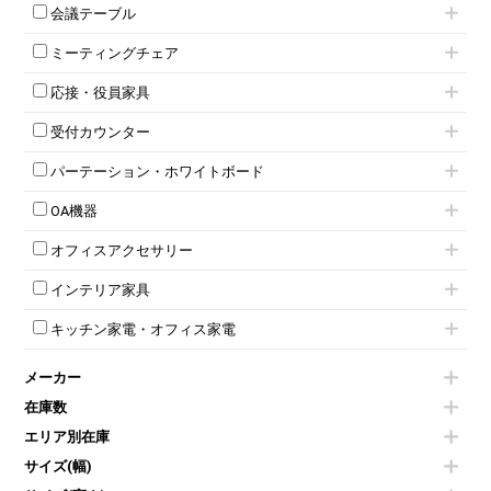
1人用ロッカー
両開きキャビネット
会議テーブル
2人用ロッカー
スチールキャビネット
ミーティングテーブル
3人用ロッカー
上下連結キャビネット
ミーティングチェア
スタッキングテーブル
4人用ロッカー
整理ケース（ペーパーケース）
キャスター付きミーティングチェア
ネスティングテーブル
5人用ロッカー
軽量ラック（スチールラック）
応接・役員家具
スタッキングミーティングチェア
幕板付テーブル
6人用ロッカー
メタルラック
応接セット
テーブル付きミーティングチェア
カウンターテーブル
8人用ロッカー
収納家具その他
受付カウンター
応接ソファ
ネスティングミーティングチェア
キャスター 付きテーブル
パーソナルロッカー
オープン書庫
ハイカウンター
応接チェア
折りたたみミーティングチェア
T字脚テーブル
多人数ロッカー
パーテーション・ホワイトボード
両開書庫
ローカウンター
応接テーブル
丸椅子
大型会議テーブル
シリンダー錠ロッカー
引き違い書庫
パーテーション
ラウンジカウンター
応接・役員家具その他
ハイチェア
会議テーブルW1200～
OA機器
ダイヤル錠ロッカー
ラテラル書庫
自立タイプパーテーション
受付カウンターその他
シェルチェア
会議テーブルW1500～
ボタン錠ロッカー
iPad
パーテーションその他
ミーティングチェアその他
オフィスアクセサリー
会議テーブルW1800～
ダイヤル錠ロッカー
電話機（ビジネスフォン）
脚付ホワイトボード
折りたたみ会議テーブル
シューズロッカー・下駄箱
チェア用台車
シュレッダー
壁掛けホワイトボード
インテリア家具
平行スタックテーブル
ワードローブ・クローゼット
演台・講演台・演説台
プロジェクター
スケジュールボード・行動予定表
ハイテーブル
ロッカーその他
モールドチェア
防音パネル
スクリーン
ホワイトボードその他
キッチン家電・オフィス家電
会議テーブルその他
ダイニングチェア
個室ブース
液晶モニター・ディスプレイ
電気ポッド
ダイニングテーブル
耐火金庫
プリンター・コピー機
メーカー
冷蔵庫・洗濯機
カウンターテーブル
コートハンガー・ポールハンガー
その他OA機器
空気清浄機・加湿器
センターテーブル・サイドテーブル
傘立て
在庫数
電子レンジ
カフェテーブル
食器棚・キッチンキャビネット
エリア別在庫
液晶テレビ・モニター類
ベンチ・スツール
カタログスタンド
エアコン
ソファ
サイズ(幅)
オフィスアクセサリーその他
照明機器
シェルフ