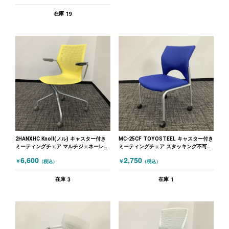
19
在庫
2HANXHC Knoll(ノル) キャスター付き
MC-25CF TOYOSTEEL キャスター付き
ミーティングチェア マルチジェネーレー
ミーティングチェア スタッキング不可
ションシリーズ 肘付 イエロー
ブルー
6,600
2,750
￥
￥
（税込）
（税込）
3
1
在庫
在庫