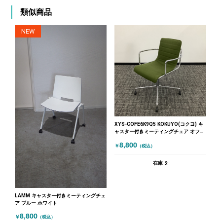
類似商品
NEW
XYS-COFE6K9Q5 KOKUYO(コクヨ) キ
ャスター付きミーティングチェア オフセ
ットフレーム グリーン
8,800
￥
（税込）
2
在庫
LAMM キャスター付きミーティングチェ
ア ブルー ホワイト
8,800
￥
（税込）