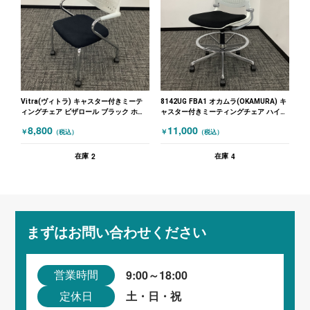
Vitra(ヴィトラ) キャスター付きミーテ
8142UG FBA1 オカムラ(OKAMURA) キ
ィングチェア ビザロール ブラック ホワ
ャスター付きミーティングチェア ハイチ
イト
ェア ブラック ホワイト
8,800
11,000
￥
￥
（税込）
（税込）
2
4
在庫
在庫
まずはお問い合わせください
9:00～18:00
営業時間
土・日・祝
定休日