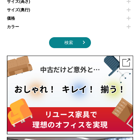
サイズ(高さ)
掃除機
ダストボックス（ゴミ箱）
サイズ(奥行)
季節家電
インテリア家具その他
その他キッチン家電・オフィス家電
価格
カラー
検索