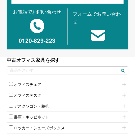
お電話でお問い合わせ
フォームでお問い合わ
せ
0120-829-223
中古オフィス家具を探す
オフィスチェア
肘付きチェア
オフィスデスク
肘無しチェア
片袖机
役員チェア
デスクワゴン・脇机
フリーアドレスデスク（ベンチデスク）
高級チェア（多機能チェア）
インワゴン2段
昇降デスク
オフィスチェアその他
書庫・キャビネット
インワゴン3段
オフィスデスクその他
ハイキャビネット
脇机
両袖机
ロッカー・シューズボックス
ローキャビネット
ワゴンその他
平机・平デスク