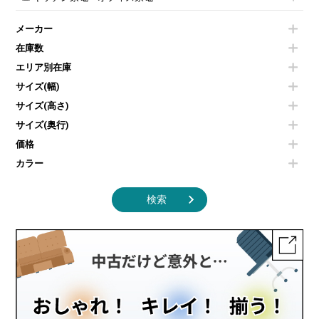
会議テーブルその他
ダイニングチェア
個室ブース
液晶モニター・ディスプレイ
電気ポッド
ダイニングテーブル
耐火金庫
プリンター・コピー機
メーカー
冷蔵庫・洗濯機
カウンターテーブル
コートハンガー・ポールハンガー
その他OA機器
空気清浄機・加湿器
センターテーブル・サイドテーブル
傘立て
在庫数
電子レンジ
カフェテーブル
食器棚・キッチンキャビネット
エリア別在庫
液晶テレビ・モニター類
ベンチ・スツール
カタログスタンド
エアコン
ソファ
サイズ(幅)
オフィスアクセサリーその他
照明機器
シェルフ
サイズ(高さ)
掃除機
ダストボックス（ゴミ箱）
サイズ(奥行)
季節家電
インテリア家具その他
その他キッチン家電・オフィス家電
価格
カラー
検索