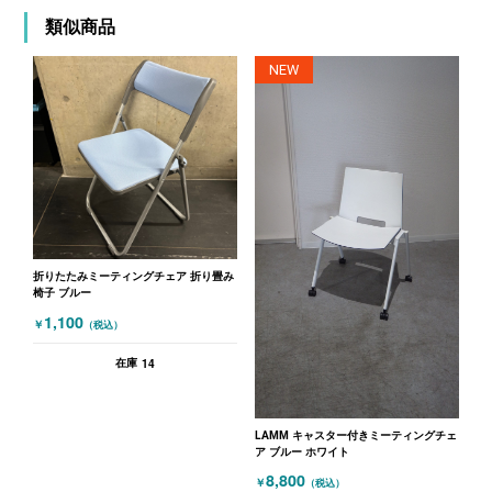
類似商品
NEW
折りたたみミーティングチェア 折り畳み
椅子 ブルー
1,100
￥
（税込）
14
在庫
LAMM キャスター付きミーティングチェ
ア ブルー ホワイト
8,800
￥
（税込）