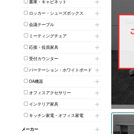
昇降デスク
オフィスチェアその他
書庫・キャビネット
インワゴン3段
オフィスデスクその他
ハイキャビネット
脇机
両袖机
ロッカー・シューズボックス
ローキャビネット
ワゴンその他
平机・平デスク
1人用ロッカー
両開きキャビネット
会議テーブル
2人用ロッカー
スチールキャビネット
ミーティングテーブル
3人用ロッカー
上下連結キャビネット
ミーティングチェア
スタッキングテーブル
4人用ロッカー
整理ケース（ペーパーケース）
キャスター付きミーティングチェア
ネスティングテーブル
5人用ロッカー
応接・役員家具
軽量ラック（スチールラック）
スタッキングミーティングチェア
幕板付テーブル
6人用ロッカー
メタルラック
応接セット
テーブル付きミーティングチェア
カウンターテーブル
受付カウンター
8人用ロッカー
収納家具その他
応接ソファ
ネスティングミーティングチェア
キャスター 付きテーブル
パーソナルロッカー
オープン書庫
ハイカウンター
応接チェア
折りたたみミーティングチェア
パーテーション・ホワイトボード
T字脚テーブル
多人数ロッカー
両開書庫
ローカウンター
応接テーブル
丸椅子
大型会議テーブル
シリンダー錠ロッカー
パーテーション
引き違い書庫
ラウンジカウンター
応接・役員家具その他
OA機器
ハイチェア
会議テーブルW1200～
ダイヤル錠ロッカー
自立タイプパーテーション
ラテラル書庫
受付カウンターその他
シェルチェア
会議テーブルW1500～
iPad
ボタン錠ロッカー
パーテーションその他
オフィスアクセサリー
ミーティングチェアその他
会議テーブルW1800～
電話機（ビジネスフォン）
ダイヤル錠ロッカー
脚付ホワイトボード
チェア用台車
折りたたみ会議テーブル
シュレッダー
シューズロッカー・下駄箱
壁掛けホワイトボード
インテリア家具
演台・講演台・演説台
平行スタックテーブル
プロジェクター
ワードローブ・クローゼット
スケジュールボード・行動予定表
モールドチェア
防音パネル
ハイテーブル
スクリーン
キッチン家電・オフィス家電
ロッカーその他
ホワイトボードその他
ダイニングチェア
個室ブース
会議テーブルその他
液晶モニター・ディスプレイ
電気ポッド
ダイニングテーブル
耐火金庫
プリンター・コピー機
メーカー
冷蔵庫・洗濯機
カウンターテーブル
コートハンガー・ポールハンガー