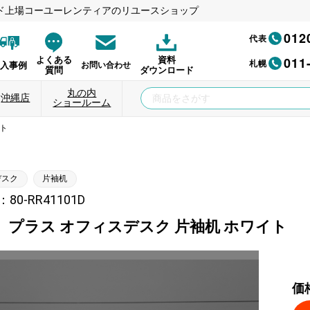
ド上場コーユーレンティアのリユースショップ
012
代表
011
よくある
資料
札幌
納入事例
お問い合わせ
質問
ダウンロード
丸の内
沖縄店
ショールーム
イト
デスク
片袖机
0-RR41101D
】プラス オフィスデスク 片袖机 ホワイト
価