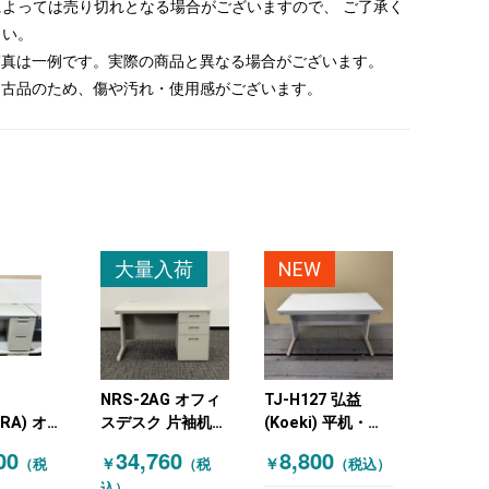
によっては売り切れとなる場合がございますので、 ご了承く
さい。
 写真は一例です。実際の商品と異なる場合がございます。
 中古品のため、傷や汚れ・使用感がございます。
大量入荷
NEW
NRS-2AG オフィ
TJ-H127 弘益
RA) オフ
スデスク 片袖机
(Koeki) 平机・平
ク 片袖机
ニューグレー
デスク W1200
00
34,760
8,800
￥
￥
（税
（税
（税込）
レー
込）