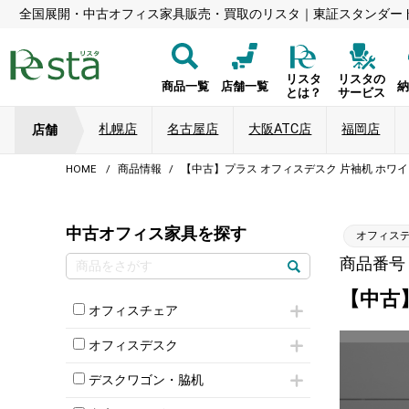
全国展開・中古オフィス家具販売・買取のリスタ｜東証スタンダー
リスタ
リスタの
商品一覧
店舗一覧
とは？
サービス
札幌店
名古屋店
大阪ATC店
福岡店
店舗
HOME
商品情報
【中古】プラス オフィスデスク 片袖机 ホワ
中古オフィス家具を探す
オフィス
商品番号：8
【中古
オフィスチェア
肘付きチェア
オフィスデスク
肘無しチェア
片袖机
役員チェア
デスクワゴン・脇机
フリーアドレスデスク（ベンチデスク）
高級チェア（多機能チェア）
インワゴン2段