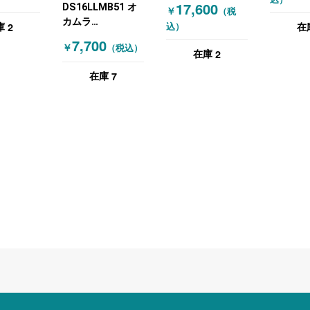
17,600
DS16LLMB51 オ
￥
（税
カムラ
2
庫
在
込）
(OKAMURA) 片袖
7,700
￥
（税込）
机 訳あり商品 鍵
2
在庫
無し特価！札幌限
7
在庫
定品