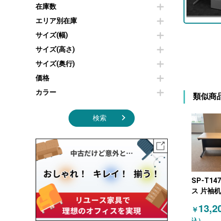
その他OA機器
空気清浄機・加湿器
在庫数
センターテーブル・サイドテーブル
傘立て
電子レンジ
カフェテーブル
食器棚・キッチンキャビネット
エリア別在庫
液晶テレビ・モニター類
ベンチ・スツール
カタログスタンド
サイズ(幅)
エアコン
ソファ
オフィスアクセサリーその他
照明機器
シェルフ
サイズ(高さ)
掃除機
ダストボックス（ゴミ箱）
サイズ(奥行)
季節家電
インテリア家具その他
その他キッチン家電・オフィス家電
価格
カラー
類似商
検索
SP-T14
ス 片袖机 
13,2
￥
込）