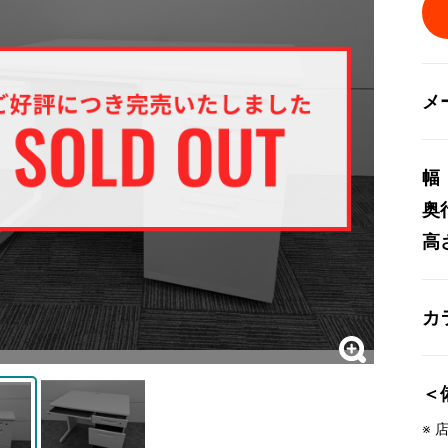
メ
幅
奥
高
カ
＜
※