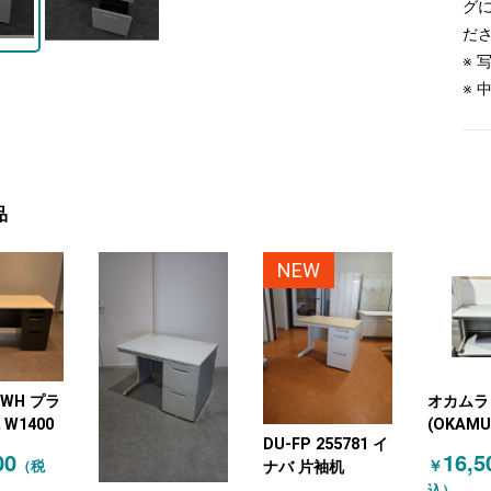
グ
だ
※
※
品
NEW
7WH プラ
オカムラ
W1400
(OKAMU
DU-FP 255781 イ
ィスデス
00
16,5
￥
（税
ナバ 片袖机
ニューグ
込）