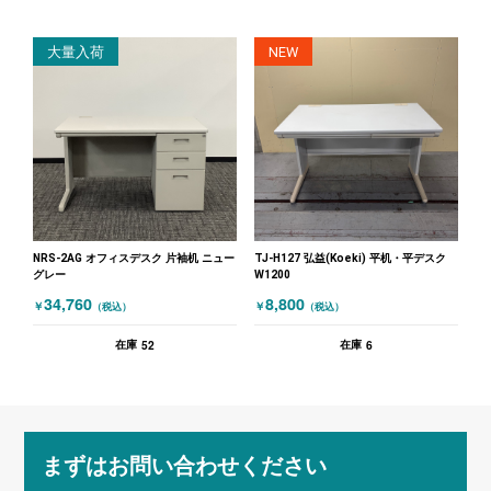
大量入荷
NEW
NRS-2AG オフィスデスク 片袖机 ニュー
TJ-H127 弘益(Koeki) 平机・平デスク
グレー
W1200
34,760
8,800
￥
￥
（税込）
（税込）
52
6
在庫
在庫
まずはお問い合わせください