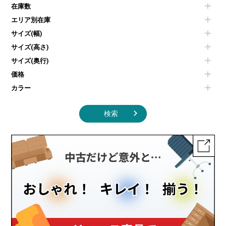
空気清浄機・加湿器
センターテーブル・サイドテーブル
傘立て
在庫数
電子レンジ
カフェテーブル
食器棚・キッチンキャビネット
エリア別在庫
液晶テレビ・モニター類
ベンチ・スツール
カタログスタンド
エアコン
ソファ
サイズ(幅)
オフィスアクセサリーその他
照明機器
シェルフ
サイズ(高さ)
掃除機
ダストボックス（ゴミ箱）
サイズ(奥行)
季節家電
インテリア家具その他
その他キッチン家電・オフィス家電
価格
カラー
検索