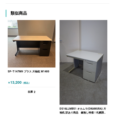
類似商品
SP-T147WH プラス 片袖机 W1400
13,200
￥
（税込）
2
在庫
DS16LLMB51 オカムラ(OKAMURA) 片
袖机 訳あり商品 鍵無し特価！札幌限定