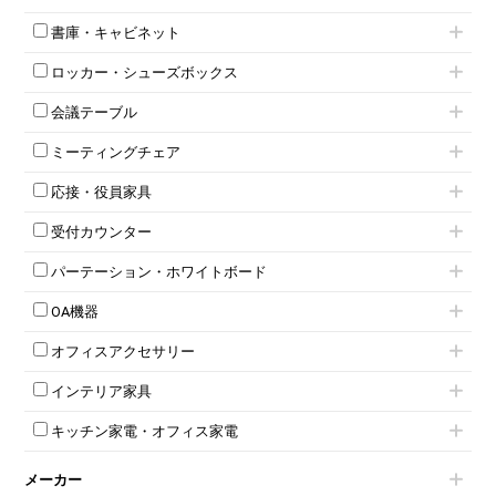
フリーアドレスデスク（ベンチデスク）
高級チェア（多機能チェア）
インワゴン2段
昇降デスク
オフィスチェアその他
書庫・キャビネット
インワゴン3段
オフィスデスクその他
ハイキャビネット
脇机
両袖机
ロッカー・シューズボックス
ローキャビネット
ワゴンその他
平机・平デスク
1人用ロッカー
両開きキャビネット
会議テーブル
2人用ロッカー
スチールキャビネット
ミーティングテーブル
3人用ロッカー
上下連結キャビネット
ミーティングチェア
スタッキングテーブル
4人用ロッカー
整理ケース（ペーパーケース）
キャスター付きミーティングチェア
ネスティングテーブル
5人用ロッカー
軽量ラック（スチールラック）
応接・役員家具
スタッキングミーティングチェア
幕板付テーブル
6人用ロッカー
メタルラック
応接セット
テーブル付きミーティングチェア
カウンターテーブル
8人用ロッカー
収納家具その他
受付カウンター
応接ソファ
ネスティングミーティングチェア
キャスター 付きテーブル
パーソナルロッカー
オープン書庫
ハイカウンター
応接チェア
折りたたみミーティングチェア
T字脚テーブル
多人数ロッカー
パーテーション・ホワイトボード
両開書庫
ローカウンター
応接テーブル
丸椅子
大型会議テーブル
シリンダー錠ロッカー
引き違い書庫
パーテーション
ラウンジカウンター
応接・役員家具その他
ハイチェア
会議テーブルW1200～
OA機器
ダイヤル錠ロッカー
ラテラル書庫
自立タイプパーテーション
受付カウンターその他
シェルチェア
会議テーブルW1500～
ボタン錠ロッカー
iPad
パーテーションその他
ミーティングチェアその他
オフィスアクセサリー
会議テーブルW1800～
ダイヤル錠ロッカー
電話機（ビジネスフォン）
脚付ホワイトボード
折りたたみ会議テーブル
シューズロッカー・下駄箱
チェア用台車
シュレッダー
壁掛けホワイトボード
インテリア家具
平行スタックテーブル
ワードローブ・クローゼット
演台・講演台・演説台
プロジェクター
スケジュールボード・行動予定表
ハイテーブル
ロッカーその他
モールドチェア
防音パネル
スクリーン
ホワイトボードその他
キッチン家電・オフィス家電
会議テーブルその他
ダイニングチェア
個室ブース
液晶モニター・ディスプレイ
電気ポッド
ダイニングテーブル
耐火金庫
プリンター・コピー機
メーカー
冷蔵庫・洗濯機
カウンターテーブル
コートハンガー・ポールハンガー
その他OA機器