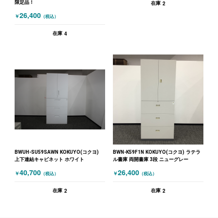
限定品！
2
在庫
26,400
￥
（税込）
4
在庫
BWUH-SU59SAWN KOKUYO(コクヨ)
BWN-K59F1N KOKUYO(コクヨ) ラテラ
上下連結キャビネット ホワイト
ル書庫 両開書庫 3段 ニューグレー
40,700
26,400
￥
￥
（税込）
（税込）
2
2
在庫
在庫