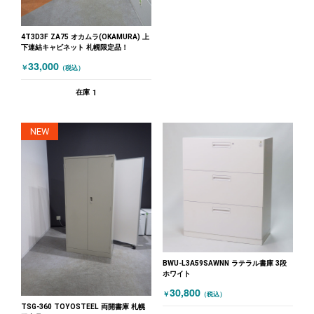
4T3D3F ZA75 オカムラ(OKAMURA) 上
下連結キャビネット 札幌限定品！
33,000
￥
（税込）
1
在庫
NEW
BWU-L3A59SAWNN ラテラル書庫 3段
ホワイト
30,800
￥
（税込）
TSG-360 TOYOSTEEL 両開書庫 札幌