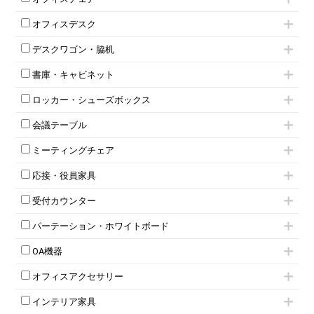
肘付きチェア
オフィスデスク
肘無しチェア
片袖机
役員チェア
デスクワゴン・脇机
フリーアドレスデスク（ベンチデスク）
高級チェア（多機能チェア）
インワゴン2段
昇降デスク
オフィスチェアその他
書庫・キャビネット
インワゴン3段
オフィスデスクその他
ハイキャビネット
脇机
両袖机
ロッカー・シューズボックス
ローキャビネット
ワゴンその他
平机・平デスク
1人用ロッカー
両開きキャビネット
会議テーブル
2人用ロッカー
スチールキャビネット
ミーティングテーブル
3人用ロッカー
上下連結キャビネット
ミーティングチェア
スタッキングテーブル
4人用ロッカー
整理ケース（ペーパーケース）
キャスター付きミーティングチェア
ネスティングテーブル
5人用ロッカー
軽量ラック（スチールラック）
応接・役員家具
スタッキングミーティングチェア
幕板付テーブル
6人用ロッカー
メタルラック
応接セット
テーブル付きミーティングチェア
カウンターテーブル
8人用ロッカー
収納家具その他
受付カウンター
応接ソファ
ネスティングミーティングチェア
キャスター 付きテーブル
パーソナルロッカー
オープン書庫
ハイカウンター
応接チェア
折りたたみミーティングチェア
T字脚テーブル
多人数ロッカー
パーテーション・ホワイトボード
両開書庫
ローカウンター
応接テーブル
丸椅子
大型会議テーブル
シリンダー錠ロッカー
引き違い書庫
パーテーション
ラウンジカウンター
応接・役員家具その他
ハイチェア
会議テーブルW1200～
OA機器
ダイヤル錠ロッカー
ラテラル書庫
自立タイプパーテーション
受付カウンターその他
シェルチェア
会議テーブルW1500～
ボタン錠ロッカー
iPad
パーテーションその他
ミーティングチェアその他
オフィスアクセサリー
会議テーブルW1800～
ダイヤル錠ロッカー
電話機（ビジネスフォン）
脚付ホワイトボード
折りたたみ会議テーブル
シューズロッカー・下駄箱
チェア用台車
シュレッダー
壁掛けホワイトボード
インテリア家具
平行スタックテーブル
ワードローブ・クローゼット
演台・講演台・演説台
プロジェクター
スケジュールボード・行動予定表