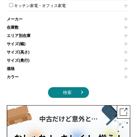
ハイテーブル
ロッカーその他
モールドチェア
防音パネル
スクリーン
ホワイトボードその他
キッチン家電・オフィス家電
会議テーブルその他
ダイニングチェア
個室ブース
液晶モニター・ディスプレイ
電気ポッド
ダイニングテーブル
耐火金庫
プリンター・コピー機
メーカー
冷蔵庫・洗濯機
カウンターテーブル
コートハンガー・ポールハンガー
その他OA機器
空気清浄機・加湿器
センターテーブル・サイドテーブル
傘立て
在庫数
電子レンジ
カフェテーブル
食器棚・キッチンキャビネット
エリア別在庫
液晶テレビ・モニター類
ベンチ・スツール
カタログスタンド
エアコン
ソファ
サイズ(幅)
オフィスアクセサリーその他
照明機器
シェルフ
サイズ(高さ)
掃除機
ダストボックス（ゴミ箱）
サイズ(奥行)
季節家電
インテリア家具その他
その他キッチン家電・オフィス家電
価格
カラー
検索