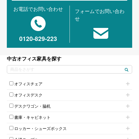
お電話でお問い合わせ
フォームでお問い合わ
せ
0120-829-223
中古オフィス家具を探す
オフィスチェア
肘付きチェア
オフィスデスク
肘無しチェア
片袖机
役員チェア
デスクワゴン・脇机
フリーアドレスデスク（ベンチデスク）
高級チェア（多機能チェア）
インワゴン2段
昇降デスク
オフィスチェアその他
書庫・キャビネット
インワゴン3段
オフィスデスクその他
ハイキャビネット
脇机
両袖机
ロッカー・シューズボックス
ローキャビネット
ワゴンその他
平机・平デスク
1人用ロッカー
両開きキャビネット