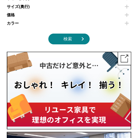
掃除機
ダストボックス（ゴミ箱）
サイズ(奥行)
季節家電
インテリア家具その他
その他キッチン家電・オフィス家電
価格
カラー
検索