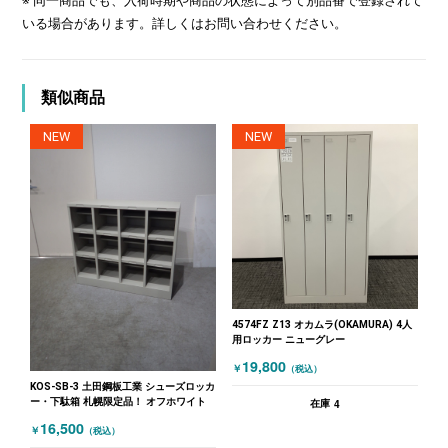
※ 同一商品でも、入荷時期や商品の状態によって別品番で登録されて
いる場合があります。詳しくはお問い合わせください。
類似商品
NEW
NEW
4574FZ Z13 オカムラ(OKAMURA) 4人
用ロッカー ニューグレー
19,800
￥
（税込）
KOS-SB-3 土田鋼板工業 シューズロッカ
ー・下駄箱 札幌限定品！ オフホワイト
4
在庫
16,500
￥
（税込）