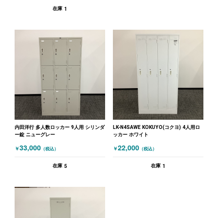
1
在庫
内田洋行 多人数ロッカー 9人用 シリンダ
LK-N4SAWE KOKUYO(コクヨ) 4人用ロ
ー錠 ニューグレー
ッカー ホワイト
33,000
22,000
￥
￥
（税込）
（税込）
5
1
在庫
在庫