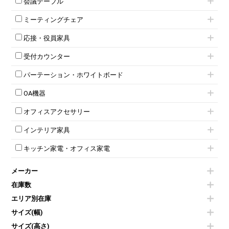
会議テーブル
2人用ロッカー
スチールキャビネット
ミーティングテーブル
3人用ロッカー
上下連結キャビネット
ミーティングチェア
スタッキングテーブル
4人用ロッカー
整理ケース（ペーパーケース）
キャスター付きミーティングチェア
ネスティングテーブル
5人用ロッカー
軽量ラック（スチールラック）
応接・役員家具
スタッキングミーティングチェア
幕板付テーブル
6人用ロッカー
メタルラック
応接セット
テーブル付きミーティングチェア
カウンターテーブル
8人用ロッカー
収納家具その他
受付カウンター
応接ソファ
ネスティングミーティングチェア
キャスター 付きテーブル
パーソナルロッカー
オープン書庫
ハイカウンター
応接チェア
折りたたみミーティングチェア
T字脚テーブル
多人数ロッカー
パーテーション・ホワイトボード
両開書庫
ローカウンター
応接テーブル
丸椅子
大型会議テーブル
シリンダー錠ロッカー
引き違い書庫
パーテーション
ラウンジカウンター
応接・役員家具その他
ハイチェア
会議テーブルW1200～
OA機器
ダイヤル錠ロッカー
ラテラル書庫
自立タイプパーテーション
受付カウンターその他
シェルチェア
会議テーブルW1500～
ボタン錠ロッカー
iPad
パーテーションその他
ミーティングチェアその他
オフィスアクセサリー
会議テーブルW1800～
ダイヤル錠ロッカー
電話機（ビジネスフォン）
脚付ホワイトボード
折りたたみ会議テーブル
シューズロッカー・下駄箱
チェア用台車
シュレッダー
壁掛けホワイトボード
インテリア家具
平行スタックテーブル
ワードローブ・クローゼット
演台・講演台・演説台
プロジェクター
スケジュールボード・行動予定表
ハイテーブル
ロッカーその他
モールドチェア
防音パネル
スクリーン
ホワイトボードその他
キッチン家電・オフィス家電
会議テーブルその他
ダイニングチェア
個室ブース
液晶モニター・ディスプレイ
電気ポッド
ダイニングテーブル
耐火金庫
プリンター・コピー機
メーカー
冷蔵庫・洗濯機
カウンターテーブル
コートハンガー・ポールハンガー
その他OA機器
空気清浄機・加湿器
センターテーブル・サイドテーブル
傘立て
在庫数
電子レンジ
カフェテーブル
食器棚・キッチンキャビネット
エリア別在庫
液晶テレビ・モニター類
ベンチ・スツール
カタログスタンド
エアコン
ソファ
サイズ(幅)
オフィスアクセサリーその他
照明機器
シェルフ
サイズ(高さ)