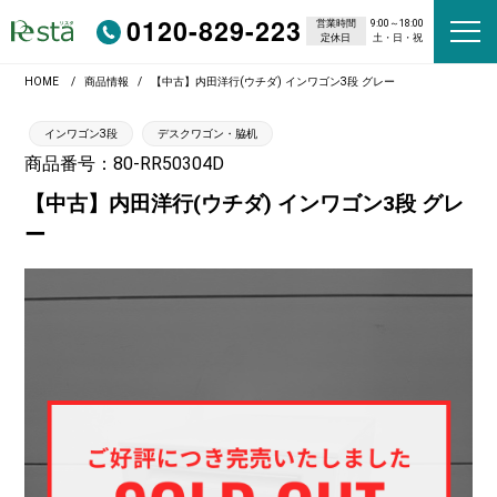
0120-829-223
営業時間
9:00～18:00
定休日
土・日・祝
HOME
商品情報
【中古】内田洋行(ウチダ) インワゴン3段 グレー
インワゴン3段
デスクワゴン・脇机
商品番号：80-RR50304D
【中古】内田洋行(ウチダ) インワゴン3段 グレ
ー