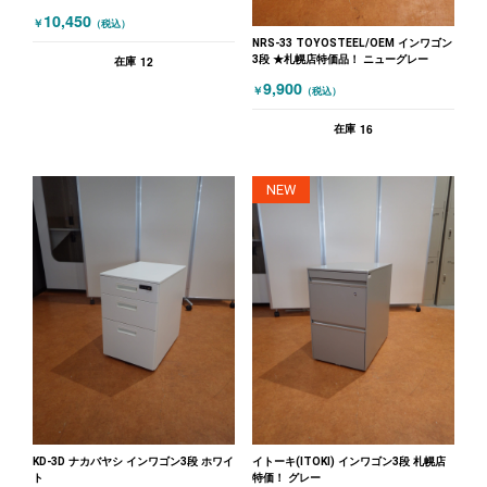
10,450
￥
（税込）
NRS-33 TOYOSTEEL/OEM インワゴン
3段 ★札幌店特価品！ ニューグレー
12
在庫
9,900
￥
（税込）
16
在庫
NEW
KD-3D ナカバヤシ インワゴン3段 ホワイ
イトーキ(ITOKI) インワゴン3段 札幌店
ト
特価！ グレー