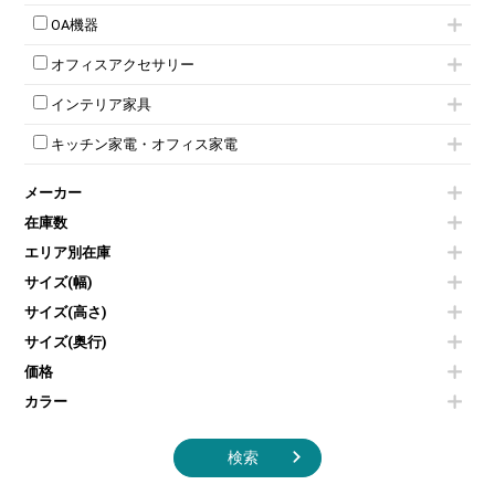
丸椅子
大型会議テーブル
シリンダー錠ロッカー
引き違い書庫
パーテーション
ラウンジカウンター
応接・役員家具その他
ハイチェア
会議テーブルW1200～
OA機器
ダイヤル錠ロッカー
ラテラル書庫
自立タイプパーテーション
受付カウンターその他
シェルチェア
会議テーブルW1500～
ボタン錠ロッカー
iPad
パーテーションその他
ミーティングチェアその他
オフィスアクセサリー
会議テーブルW1800～
ダイヤル錠ロッカー
電話機（ビジネスフォン）
脚付ホワイトボード
折りたたみ会議テーブル
シューズロッカー・下駄箱
チェア用台車
シュレッダー
壁掛けホワイトボード
インテリア家具
平行スタックテーブル
ワードローブ・クローゼット
演台・講演台・演説台
プロジェクター
スケジュールボード・行動予定表
ハイテーブル
ロッカーその他
モールドチェア
防音パネル
スクリーン
ホワイトボードその他
キッチン家電・オフィス家電
会議テーブルその他
ダイニングチェア
個室ブース
液晶モニター・ディスプレイ
電気ポッド
ダイニングテーブル
耐火金庫
プリンター・コピー機
メーカー
冷蔵庫・洗濯機
カウンターテーブル
コートハンガー・ポールハンガー
その他OA機器
空気清浄機・加湿器
センターテーブル・サイドテーブル
傘立て
在庫数
電子レンジ
カフェテーブル
食器棚・キッチンキャビネット
エリア別在庫
液晶テレビ・モニター類
ベンチ・スツール
カタログスタンド
エアコン
ソファ
サイズ(幅)
オフィスアクセサリーその他
照明機器
シェルフ
サイズ(高さ)
掃除機
ダストボックス（ゴミ箱）
サイズ(奥行)
季節家電
インテリア家具その他
その他キッチン家電・オフィス家電
価格
カラー
検索