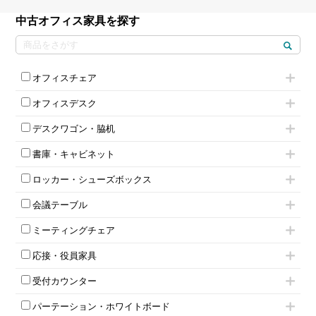
中古オフィス家具を探す
オフィスチェア
肘付きチェア
オフィスデスク
肘無しチェア
片袖机
役員チェア
デスクワゴン・脇机
フリーアドレスデスク（ベンチデスク）
高級チェア（多機能チェア）
インワゴン2段
昇降デスク
オフィスチェアその他
書庫・キャビネット
インワゴン3段
オフィスデスクその他
ハイキャビネット
脇机
両袖机
ロッカー・シューズボックス
ローキャビネット
ワゴンその他
平机・平デスク
1人用ロッカー
両開きキャビネット
会議テーブル
2人用ロッカー
スチールキャビネット
ミーティングテーブル
3人用ロッカー
上下連結キャビネット
ミーティングチェア
スタッキングテーブル
4人用ロッカー
整理ケース（ペーパーケース）
キャスター付きミーティングチェア
ネスティングテーブル
5人用ロッカー
軽量ラック（スチールラック）
応接・役員家具
スタッキングミーティングチェア
幕板付テーブル
6人用ロッカー
メタルラック
応接セット
テーブル付きミーティングチェア
カウンターテーブル
8人用ロッカー
収納家具その他
受付カウンター
応接ソファ
ネスティングミーティングチェア
キャスター 付きテーブル
パーソナルロッカー
オープン書庫
ハイカウンター
応接チェア
折りたたみミーティングチェア
T字脚テーブル
多人数ロッカー
パーテーション・ホワイトボード
両開書庫
ローカウンター
応接テーブル