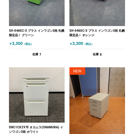
SH-046SC-3 プラス インワゴン3段 札幌
SH-046SC-3 プラス インワゴン3段 札幌
限定品！ グリーン
限定品！ オレンジ
3,300
3,300
￥
￥
（税込）
（税込）
7
8
在庫
在庫
NEW
DNC1CXZ975 オカムラ(OKAMURA) イ
ンワゴン3段 ホワイト