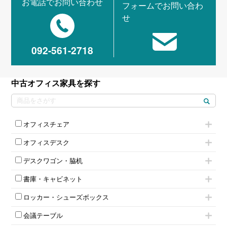
お電話でお問い合わせ
フォームでお問い合わ
せ
092-561-2718
中古オフィス家具を探す
オフィスチェア
肘付きチェア
オフィスデスク
肘無しチェア
片袖机
役員チェア
デスクワゴン・脇机
フリーアドレスデスク（ベンチデスク）
高級チェア（多機能チェア）
インワゴン2段
昇降デスク
オフィスチェアその他
書庫・キャビネット
インワゴン3段
オフィスデスクその他
ハイキャビネット
脇机
両袖机
ロッカー・シューズボックス
ローキャビネット
ワゴンその他
平机・平デスク
1人用ロッカー
両開きキャビネット
会議テーブル
2人用ロッカー
スチールキャビネット