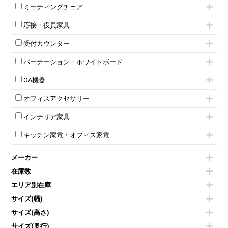
ミーティングテーブル
3人用ロッカー
上下連結キャビネット
ミーティングチェア
スタッキングテーブル
4人用ロッカー
整理ケース（ペーパーケース）
キャスター付きミーティングチェア
ネスティングテーブル
5人用ロッカー
軽量ラック（スチールラック）
応接・役員家具
スタッキングミーティングチェア
幕板付テーブル
6人用ロッカー
メタルラック
応接セット
テーブル付きミーティングチェア
カウンターテーブル
8人用ロッカー
収納家具その他
受付カウンター
応接ソファ
ネスティングミーティングチェア
キャスター 付きテーブル
パーソナルロッカー
オープン書庫
ハイカウンター
応接チェア
折りたたみミーティングチェア
T字脚テーブル
多人数ロッカー
パーテーション・ホワイトボード
両開書庫
ローカウンター
応接テーブル
丸椅子
大型会議テーブル
シリンダー錠ロッカー
引き違い書庫
パーテーション
ラウンジカウンター
応接・役員家具その他
ハイチェア
会議テーブルW1200～
OA機器
ダイヤル錠ロッカー
ラテラル書庫
自立タイプパーテーション
受付カウンターその他
シェルチェア
会議テーブルW1500～
ボタン錠ロッカー
iPad
パーテーションその他
ミーティングチェアその他
オフィスアクセサリー
会議テーブルW1800～
ダイヤル錠ロッカー
電話機（ビジネスフォン）
脚付ホワイトボード
折りたたみ会議テーブル
シューズロッカー・下駄箱
チェア用台車
シュレッダー
壁掛けホワイトボード
インテリア家具
平行スタックテーブル
ワードローブ・クローゼット
演台・講演台・演説台
プロジェクター
スケジュールボード・行動予定表
ハイテーブル
ロッカーその他
モールドチェア
防音パネル
スクリーン
ホワイトボードその他
キッチン家電・オフィス家電
会議テーブルその他
ダイニングチェア
個室ブース
液晶モニター・ディスプレイ
電気ポッド
ダイニングテーブル
耐火金庫
プリンター・コピー機
メーカー
冷蔵庫・洗濯機
カウンターテーブル
コートハンガー・ポールハンガー
その他OA機器
空気清浄機・加湿器
センターテーブル・サイドテーブル
傘立て
在庫数
電子レンジ
カフェテーブル
食器棚・キッチンキャビネット
エリア別在庫
液晶テレビ・モニター類
ベンチ・スツール
カタログスタンド
エアコン
ソファ
サイズ(幅)
オフィスアクセサリーその他
照明機器
シェルフ
サイズ(高さ)
掃除機
ダストボックス（ゴミ箱）
サイズ(奥行)
季節家電
インテリア家具その他