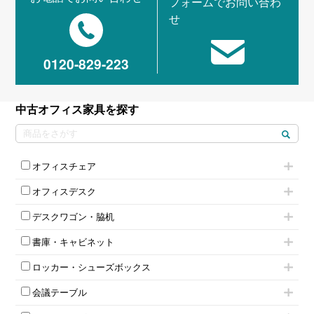
フォームでお問い合わ
せ
0120-829-223
中古オフィス家具を探す
オフィスチェア
肘付きチェア
オフィスデスク
肘無しチェア
片袖机
役員チェア
デスクワゴン・脇机
フリーアドレスデスク（ベンチデスク）
高級チェア（多機能チェア）
インワゴン2段
昇降デスク
オフィスチェアその他
書庫・キャビネット
インワゴン3段
オフィスデスクその他
ハイキャビネット
脇机
両袖机
ロッカー・シューズボックス
ローキャビネット
ワゴンその他
平机・平デスク
1人用ロッカー
両開きキャビネット
会議テーブル
2人用ロッカー
スチールキャビネット
ミーティングテーブル
3人用ロッカー