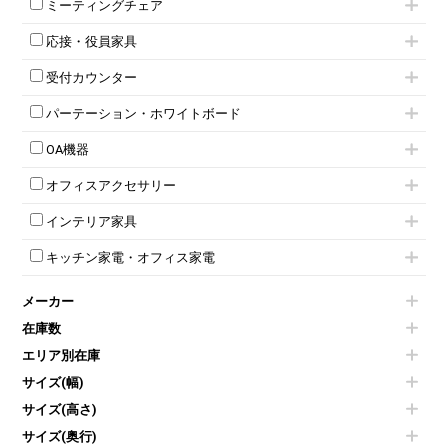
上下連結キャビネット
ミーティングチェア
スタッキングテーブル
4人用ロッカー
整理ケース（ペーパーケース）
キャスター付きミーティングチェア
ネスティングテーブル
5人用ロッカー
軽量ラック（スチールラック）
応接・役員家具
スタッキングミーティングチェア
幕板付テーブル
6人用ロッカー
メタルラック
応接セット
テーブル付きミーティングチェア
カウンターテーブル
8人用ロッカー
収納家具その他
受付カウンター
応接ソファ
ネスティングミーティングチェア
キャスター 付きテーブル
パーソナルロッカー
オープン書庫
ハイカウンター
応接チェア
折りたたみミーティングチェア
T字脚テーブル
多人数ロッカー
パーテーション・ホワイトボード
両開書庫
ローカウンター
応接テーブル
丸椅子
大型会議テーブル
シリンダー錠ロッカー
引き違い書庫
パーテーション
ラウンジカウンター
応接・役員家具その他
ハイチェア
会議テーブルW1200～
OA機器
ダイヤル錠ロッカー
ラテラル書庫
自立タイプパーテーション
受付カウンターその他
シェルチェア
会議テーブルW1500～
ボタン錠ロッカー
iPad
パーテーションその他
ミーティングチェアその他
オフィスアクセサリー
会議テーブルW1800～
ダイヤル錠ロッカー
電話機（ビジネスフォン）
脚付ホワイトボード
折りたたみ会議テーブル
シューズロッカー・下駄箱
チェア用台車
シュレッダー
壁掛けホワイトボード
インテリア家具
平行スタックテーブル
ワードローブ・クローゼット
演台・講演台・演説台
プロジェクター
スケジュールボード・行動予定表
ハイテーブル
ロッカーその他
モールドチェア
防音パネル
スクリーン
ホワイトボードその他
キッチン家電・オフィス家電
会議テーブルその他
ダイニングチェア
個室ブース
液晶モニター・ディスプレイ
電気ポッド
ダイニングテーブル
耐火金庫
プリンター・コピー機
メーカー
冷蔵庫・洗濯機
カウンターテーブル
コートハンガー・ポールハンガー
その他OA機器
空気清浄機・加湿器
センターテーブル・サイドテーブル
傘立て
在庫数
電子レンジ
カフェテーブル
食器棚・キッチンキャビネット
エリア別在庫
液晶テレビ・モニター類
ベンチ・スツール
カタログスタンド
エアコン
ソファ
サイズ(幅)
オフィスアクセサリーその他
照明機器
シェルフ
サイズ(高さ)
掃除機
ダストボックス（ゴミ箱）
サイズ(奥行)
季節家電
インテリア家具その他