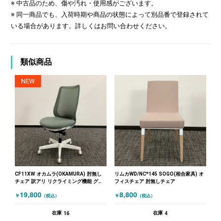
※ 中古品のため、傷や汚れ・使用感がございます。
※ 同一商品でも、入荷時期や商品の状態によって別品番で登録されて
いる場合があります。詳しくはお問い合わせください。
類似商品
NEW
CF11XW オカムラ(OKAMURA) 肘無し
リムカWD/NC*145 SOGO(相合家具) オ
チェア 訳アリ リクライミング機能 グリ
フィスチェア 肘無しチェア
ーン
19,800
8,800
￥
￥
（税込）
（税込）
16
4
在庫
在庫