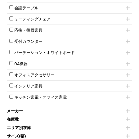
ワゴンその他
平机・平デスク
1人用ロッカー
両開きキャビネット
会議テーブル
2人用ロッカー
スチールキャビネット
ミーティングテーブル
3人用ロッカー
上下連結キャビネット
ミーティングチェア
スタッキングテーブル
4人用ロッカー
整理ケース（ペーパーケース）
キャスター付きミーティングチェア
ネスティングテーブル
5人用ロッカー
軽量ラック（スチールラック）
応接・役員家具
スタッキングミーティングチェア
幕板付テーブル
6人用ロッカー
メタルラック
応接セット
テーブル付きミーティングチェア
カウンターテーブル
8人用ロッカー
収納家具その他
受付カウンター
応接ソファ
ネスティングミーティングチェア
キャスター 付きテーブル
パーソナルロッカー
オープン書庫
ハイカウンター
応接チェア
折りたたみミーティングチェア
T字脚テーブル
多人数ロッカー
パーテーション・ホワイトボード
両開書庫
ローカウンター
応接テーブル
丸椅子
大型会議テーブル
シリンダー錠ロッカー
引き違い書庫
パーテーション
ラウンジカウンター
応接・役員家具その他
ハイチェア
会議テーブルW1200～
OA機器
ダイヤル錠ロッカー
ラテラル書庫
自立タイプパーテーション
受付カウンターその他
シェルチェア
会議テーブルW1500～
ボタン錠ロッカー
iPad
パーテーションその他
ミーティングチェアその他
オフィスアクセサリー
会議テーブルW1800～
ダイヤル錠ロッカー
電話機（ビジネスフォン）
脚付ホワイトボード
折りたたみ会議テーブル
シューズロッカー・下駄箱
チェア用台車
シュレッダー
壁掛けホワイトボード
インテリア家具
平行スタックテーブル
ワードローブ・クローゼット
演台・講演台・演説台
プロジェクター
スケジュールボード・行動予定表
ハイテーブル
ロッカーその他
モールドチェア
防音パネル
スクリーン
ホワイトボードその他
キッチン家電・オフィス家電
会議テーブルその他
ダイニングチェア
個室ブース
液晶モニター・ディスプレイ
電気ポッド
ダイニングテーブル
耐火金庫
プリンター・コピー機
メーカー
冷蔵庫・洗濯機
カウンターテーブル
コートハンガー・ポールハンガー
その他OA機器
空気清浄機・加湿器
センターテーブル・サイドテーブル
傘立て
在庫数
電子レンジ
カフェテーブル
食器棚・キッチンキャビネット
エリア別在庫
液晶テレビ・モニター類
ベンチ・スツール
カタログスタンド
エアコン
ソファ
サイズ(幅)
オフィスアクセサリーその他