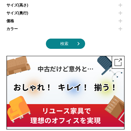
照明機器
シェルフ
サイズ(高さ)
掃除機
ダストボックス（ゴミ箱）
サイズ(奥行)
季節家電
インテリア家具その他
その他キッチン家電・オフィス家電
価格
カラー
検索