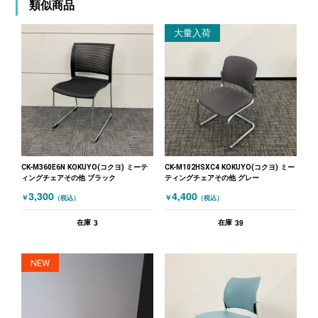
類似商品
大量入荷
CK-M360E6N KOKUYO(コクヨ) ミーテ
CK-M102HSXC4 KOKUYO(コクヨ) ミー
ィングチェアその他 ブラック
ティングチェアその他 グレー
3,300
4,400
￥
￥
（税込）
（税込）
3
39
在庫
在庫
NEW