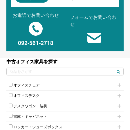
お電話でお問い合わせ
フォームでお問い合わ
せ
092-561-2718
中古オフィス家具を探す
オフィスチェア
肘付きチェア
オフィスデスク
肘無しチェア
片袖机
役員チェア
デスクワゴン・脇机
フリーアドレスデスク（ベンチデスク）
高級チェア（多機能チェア）
インワゴン2段
昇降デスク
オフィスチェアその他
書庫・キャビネット
インワゴン3段
オフィスデスクその他
ハイキャビネット
脇机
両袖机
ロッカー・シューズボックス
ローキャビネット