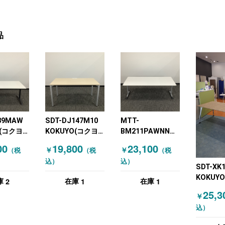
品
89MAW
SDT-DJ147M10
MTT-
(コクヨ)
KOKUYO(コクヨ)
BM211PAWNN
ングテー
ミーティングテー
KOKUYO(コクヨ)
00
19,800
23,100
￥
￥
（税
（税
（税
エナ
ブル W1400 グレ
ミーティングテー
込）
込）
 天板フラ
ー 木目（ナチュラ
ブル グレー ホワ
SDT-XK
ホワイト
ル）
イト
KOKUY
2
1
1
庫
在庫
在庫
ミーティ
25,3
￥
ブル 木
込）
ン）