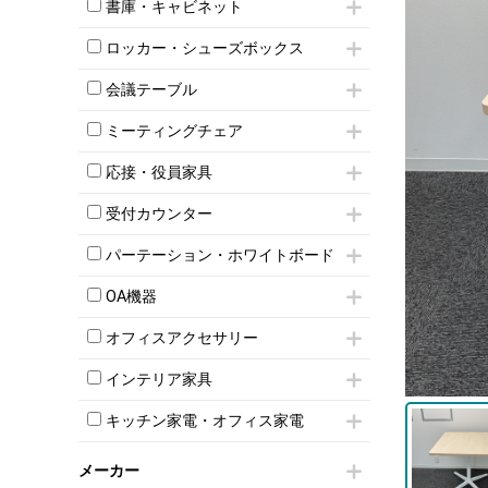
昇降デスク
オフィスチェアその他
書庫・キャビネット
インワゴン3段
オフィスデスクその他
ハイキャビネット
脇机
両袖机
ロッカー・シューズボックス
ローキャビネット
ワゴンその他
平机・平デスク
1人用ロッカー
両開きキャビネット
会議テーブル
2人用ロッカー
スチールキャビネット
ミーティングテーブル
3人用ロッカー
上下連結キャビネット
ミーティングチェア
スタッキングテーブル
4人用ロッカー
整理ケース（ペーパーケース）
キャスター付きミーティングチェア
ネスティングテーブル
5人用ロッカー
応接・役員家具
軽量ラック（スチールラック）
スタッキングミーティングチェア
幕板付テーブル
6人用ロッカー
メタルラック
応接セット
テーブル付きミーティングチェア
カウンターテーブル
受付カウンター
8人用ロッカー
収納家具その他
応接ソファ
ネスティングミーティングチェア
キャスター 付きテーブル
パーソナルロッカー
オープン書庫
ハイカウンター
応接チェア
折りたたみミーティングチェア
パーテーション・ホワイトボード
T字脚テーブル
多人数ロッカー
両開書庫
ローカウンター
応接テーブル
丸椅子
大型会議テーブル
シリンダー錠ロッカー
パーテーション
引き違い書庫
ラウンジカウンター
応接・役員家具その他
OA機器
ハイチェア
会議テーブルW1200～
ダイヤル錠ロッカー
自立タイプパーテーション
ラテラル書庫
受付カウンターその他
シェルチェア
会議テーブルW1500～
iPad
ボタン錠ロッカー
パーテーションその他
オフィスアクセサリー
ミーティングチェアその他
会議テーブルW1800～
電話機（ビジネスフォン）
ダイヤル錠ロッカー
脚付ホワイトボード
チェア用台車
折りたたみ会議テーブル
シュレッダー
シューズロッカー・下駄箱
壁掛けホワイトボード
インテリア家具
演台・講演台・演説台
平行スタックテーブル
プロジェクター
ワードローブ・クローゼット
スケジュールボード・行動予定表
モールドチェア
防音パネル
ハイテーブル
スクリーン
キッチン家電・オフィス家電
ロッカーその他
ホワイトボードその他
ダイニングチェア
個室ブース
会議テーブルその他
液晶モニター・ディスプレイ
電気ポッド
ダイニングテーブル
耐火金庫
プリンター・コピー機
メーカー
冷蔵庫・洗濯機
カウンターテーブル
コートハンガー・ポールハンガー