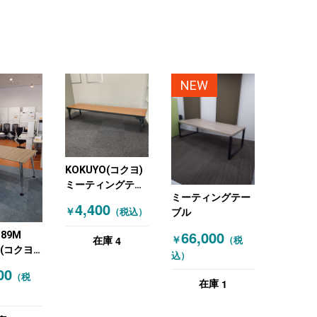
NEW
KOKUYO(コクヨ)
ミーティングテー
ミーティングテー
ブル 座卓 木目
4,400
￥
（税込）
ブル
（ブラウン）
66,000
189M
4
￥
（税
在庫
O(コクヨ)
込）
ングテー
00
（税
目（ブラウ
1
在庫