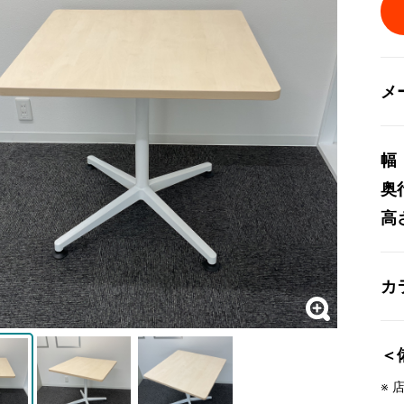
メ
幅
奥
高
カ
＜
※