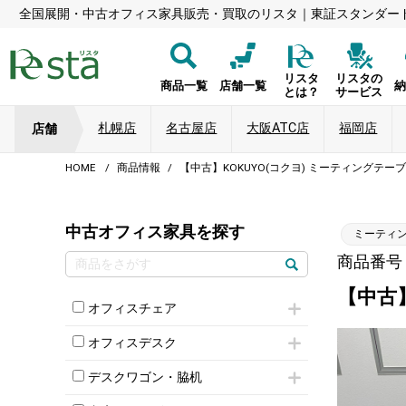
全国展開・中古オフィス家具販売・買取のリスタ｜東証スタンダー
リスタ
リスタの
商品一覧
店舗一覧
とは？
サービス
札幌店
名古屋店
大阪ATC店
福岡店
店舗
HOME
商品情報
【中古】KOKUYO(コクヨ) ミーティングテー
中古オフィス家具を探す
ミーティ
商品番号：8
【中古
オフィスチェア
肘付きチェア
オフィスデスク
肘無しチェア
片袖机
役員チェア
デスクワゴン・脇机
フリーアドレスデスク（ベンチデスク）
高級チェア（多機能チェア）
インワゴン2段