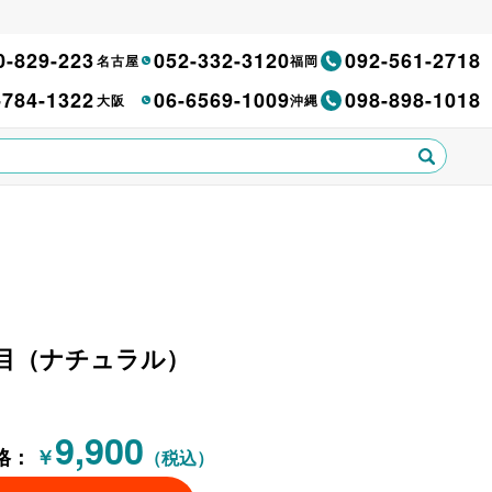
0-829-223
052-332-3120
092-561-2718
名古屋
福岡
-784-1322
06-6569-1009
098-898-1018
大阪
沖縄
木目（ナチュラル）
9,900
格：
￥
（税込）