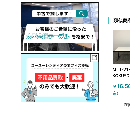
類似商
MTT-V1
KOKUYO
ミーティ
16,5
￥
ブル ビ
込）
W1800
ップ式 
在