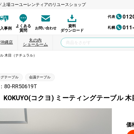
ド上場コーユーレンティアのリユースショップ
012
代表
011
よくある
資料
札幌
納入事例
お問い合わせ
質問
ダウンロード
丸の内
沖縄店
ショールーム
ブル 木目（ナチュラル）
ングテーブル
会議テーブル
0-RR50619T
】KOKUYO(コクヨ) ミーティングテーブル 
価