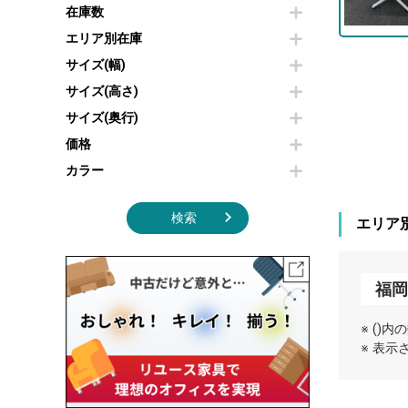
その他OA機器
空気清浄機・加湿器
在庫数
センターテーブル・サイドテーブル
傘立て
電子レンジ
カフェテーブル
食器棚・キッチンキャビネット
エリア別在庫
液晶テレビ・モニター類
ベンチ・スツール
カタログスタンド
サイズ(幅)
エアコン
ソファ
オフィスアクセサリーその他
照明機器
シェルフ
サイズ(高さ)
掃除機
ダストボックス（ゴミ箱）
サイズ(奥行)
季節家電
インテリア家具その他
その他キッチン家電・オフィス家電
価格
カラー
検索
エリア
福
※ ()
※ 表