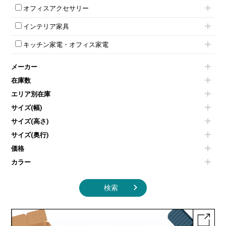
ボタン錠ロッカー
iPad
パーテーションその他
ミーティングチェアその他
オフィスアクセサリー
会議テーブルW1800～
ダイヤル錠ロッカー
電話機（ビジネスフォン）
脚付ホワイトボード
折りたたみ会議テーブル
シューズロッカー・下駄箱
チェア用台車
シュレッダー
壁掛けホワイトボード
インテリア家具
平行スタックテーブル
ワードローブ・クローゼット
演台・講演台・演説台
プロジェクター
スケジュールボード・行動予定表
ハイテーブル
ロッカーその他
モールドチェア
防音パネル
スクリーン
ホワイトボードその他
キッチン家電・オフィス家電
会議テーブルその他
ダイニングチェア
個室ブース
液晶モニター・ディスプレイ
電気ポッド
ダイニングテーブル
耐火金庫
プリンター・コピー機
メーカー
冷蔵庫・洗濯機
カウンターテーブル
コートハンガー・ポールハンガー
その他OA機器
空気清浄機・加湿器
センターテーブル・サイドテーブル
傘立て
在庫数
電子レンジ
カフェテーブル
食器棚・キッチンキャビネット
エリア別在庫
液晶テレビ・モニター類
ベンチ・スツール
カタログスタンド
エアコン
ソファ
サイズ(幅)
オフィスアクセサリーその他
照明機器
シェルフ
サイズ(高さ)
掃除機
ダストボックス（ゴミ箱）
サイズ(奥行)
季節家電
インテリア家具その他
その他キッチン家電・オフィス家電
価格
カラー
検索