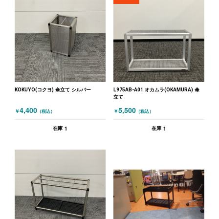
KOKUYO(コクヨ) 傘立て シルバー
L975AB-A01 オカムラ(OKAMURA) 傘
立て
4,400
5,500
￥
￥
（税込）
（税込）
1
1
在庫
在庫