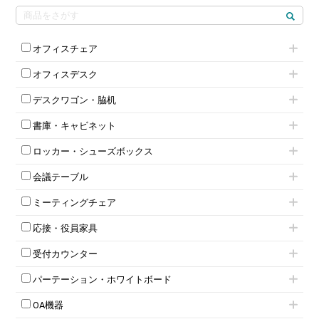
オフィスチェア
肘付きチェア
オフィスデスク
肘無しチェア
片袖机
役員チェア
デスクワゴン・脇机
フリーアドレスデスク（ベンチデスク）
高級チェア（多機能チェア）
インワゴン2段
昇降デスク
オフィスチェアその他
書庫・キャビネット
インワゴン3段
オフィスデスクその他
ハイキャビネット
脇机
両袖机
ロッカー・シューズボックス
ローキャビネット
ワゴンその他
平机・平デスク
1人用ロッカー
両開きキャビネット
会議テーブル
2人用ロッカー
スチールキャビネット
ミーティングテーブル
3人用ロッカー
上下連結キャビネット
ミーティングチェア
スタッキングテーブル
4人用ロッカー
整理ケース（ペーパーケース）
キャスター付きミーティングチェア
ネスティングテーブル
5人用ロッカー
軽量ラック（スチールラック）
応接・役員家具
スタッキングミーティングチェア
幕板付テーブル
6人用ロッカー
メタルラック
応接セット
テーブル付きミーティングチェア
カウンターテーブル
8人用ロッカー
収納家具その他
受付カウンター
応接ソファ
ネスティングミーティングチェア
キャスター 付きテーブル
パーソナルロッカー
オープン書庫
ハイカウンター
応接チェア
折りたたみミーティングチェア
T字脚テーブル
多人数ロッカー
パーテーション・ホワイトボード
両開書庫
ローカウンター
応接テーブル
丸椅子
大型会議テーブル
シリンダー錠ロッカー
引き違い書庫
パーテーション
ラウンジカウンター
応接・役員家具その他
ハイチェア
会議テーブルW1200～
OA機器
ダイヤル錠ロッカー
ラテラル書庫
自立タイプパーテーション
受付カウンターその他
シェルチェア
会議テーブルW1500～