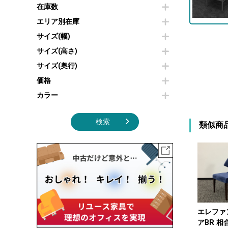
その他OA機器
空気清浄機・加湿器
在庫数
センターテーブル・サイドテーブル
傘立て
電子レンジ
カフェテーブル
食器棚・キッチンキャビネット
エリア別在庫
液晶テレビ・モニター類
ベンチ・スツール
カタログスタンド
サイズ(幅)
エアコン
ソファ
オフィスアクセサリーその他
照明機器
シェルフ
サイズ(高さ)
掃除機
ダストボックス（ゴミ箱）
サイズ(奥行)
季節家電
インテリア家具その他
その他キッチン家電・オフィス家電
価格
カラー
検索
類似商
エレファ
アBR 相