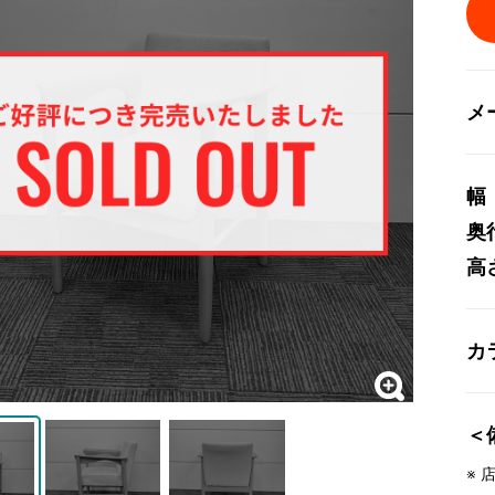
メ
幅
奥
高
カ
＜
※