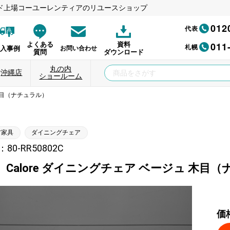
ド上場コーユーレンティアのリユースショップ
012
代表
011
よくある
資料
札幌
納入事例
お問い合わせ
質問
ダウンロード
丸の内
沖縄店
ショールーム
 木目（ナチュラル）
ア家具
ダイニングチェア
0-RR50802C
Calore ダイニングチェア ベージュ 木目
価