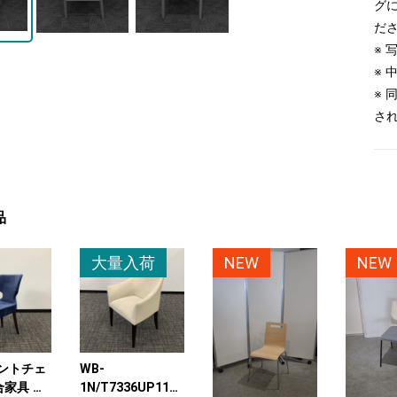
グ
だ
※
※
※
さ
品
大量入荷
NEW
NEW
ントチェ
WB-
合家具 ダ
1N/T7336UP1116