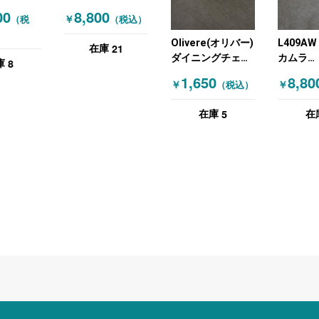
チェア 商
クレス ダイニング
00
8,800
￥
（税
（税込）
 ネイビー
チェア 商談チェア
ラウイWB 1N ツー
Olivere(オリバー)
L409AW
21
在庫
トン オフホワイト
ダイニングチェア
カムラ
8
庫
木目（ナチュラ
(OKAMU
1,650
8,80
￥
￥
（税込）
ル）
テリア家
ダイニン
5
在庫
在
オカムラ
(OKAMU
ティング
レー 木
ラル）