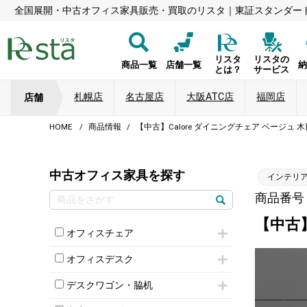
全国展開・中古オフィス家具販売・買取のリスタ｜東証スタンダー
リスタ
リスタの
商品一覧
店舗一覧
とは？
サービス
札幌店
名古屋店
大阪ATC店
福岡店
店舗
HOME
商品情報
【中古】Calore ダイニングチェア ベージュ
中古オフィス家具を探す
インテリ
商品番号：8
【中古】
オフィスチェア
肘付きチェア
オフィスデスク
肘無しチェア
片袖机
役員チェア
デスクワゴン・脇机
フリーアドレスデスク（ベンチデスク）
高級チェア（多機能チェア）
インワゴン2段