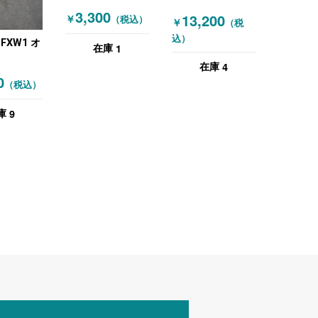
目（ダークブラウ
ダイニングチェア
3,300
13,200
￥
（税込）
ン） 木目（ブラウ
￥
（税
ブラック
ン）
込）
 FXW1 オ
1
在庫
4
在庫
RA) イン
0
（税込）
具その他
グチェア
9
庫
RA) ミー
チェア グ
目（ナチュ