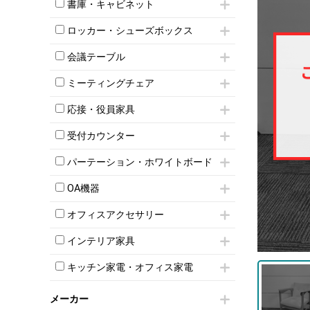
昇降デスク
オフィスチェアその他
書庫・キャビネット
インワゴン3段
オフィスデスクその他
ハイキャビネット
脇机
両袖机
ロッカー・シューズボックス
ローキャビネット
ワゴンその他
平机・平デスク
1人用ロッカー
両開きキャビネット
会議テーブル
2人用ロッカー
スチールキャビネット
ミーティングテーブル
3人用ロッカー
上下連結キャビネット
ミーティングチェア
スタッキングテーブル
4人用ロッカー
整理ケース（ペーパーケース）
キャスター付きミーティングチェア
ネスティングテーブル
5人用ロッカー
応接・役員家具
軽量ラック（スチールラック）
スタッキングミーティングチェア
幕板付テーブル
6人用ロッカー
メタルラック
応接セット
テーブル付きミーティングチェア
カウンターテーブル
受付カウンター
8人用ロッカー
収納家具その他
応接ソファ
ネスティングミーティングチェア
キャスター 付きテーブル
パーソナルロッカー
オープン書庫
ハイカウンター
応接チェア
折りたたみミーティングチェア
パーテーション・ホワイトボード
T字脚テーブル
多人数ロッカー
両開書庫
ローカウンター
応接テーブル
丸椅子
大型会議テーブル
シリンダー錠ロッカー
パーテーション
引き違い書庫
ラウンジカウンター
応接・役員家具その他
OA機器
ハイチェア
会議テーブルW1200～
ダイヤル錠ロッカー
自立タイプパーテーション
ラテラル書庫
受付カウンターその他
シェルチェア
会議テーブルW1500～
iPad
ボタン錠ロッカー
パーテーションその他
オフィスアクセサリー
ミーティングチェアその他
会議テーブルW1800～
電話機（ビジネスフォン）
ダイヤル錠ロッカー
脚付ホワイトボード
チェア用台車
折りたたみ会議テーブル
シュレッダー
シューズロッカー・下駄箱
壁掛けホワイトボード
インテリア家具
演台・講演台・演説台
平行スタックテーブル
プロジェクター
ワードローブ・クローゼット
スケジュールボード・行動予定表
モールドチェア
防音パネル
ハイテーブル
スクリーン
キッチン家電・オフィス家電
ロッカーその他
ホワイトボードその他
ダイニングチェア
個室ブース
会議テーブルその他
液晶モニター・ディスプレイ
電気ポッド
ダイニングテーブル
耐火金庫
プリンター・コピー機
メーカー
冷蔵庫・洗濯機
カウンターテーブル
コートハンガー・ポールハンガー