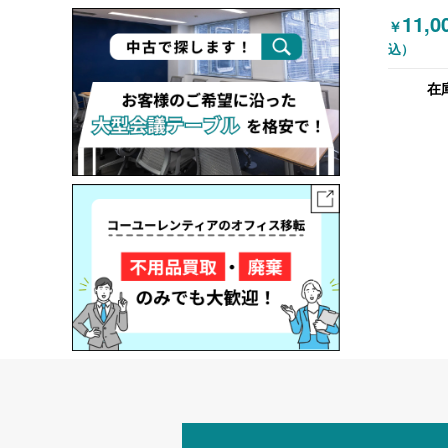
イニング
11,0
￥
談チェア
込）
在