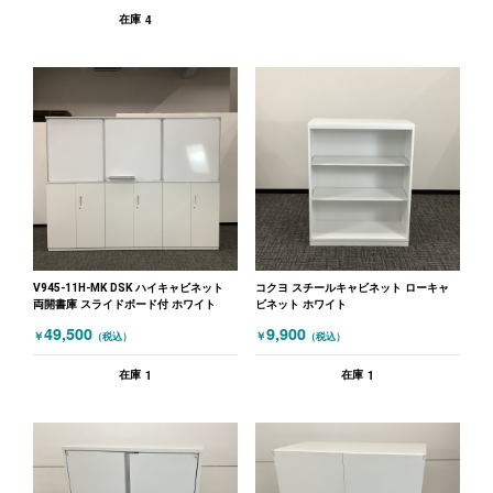
4
在庫
V945-11H-MK DSK ハイキャビネット
コクヨ スチールキャビネット ローキャ
両開書庫 スライドボード付 ホワイト
ビネット ホワイト
49,500
9,900
￥
￥
（税込）
（税込）
1
1
在庫
在庫