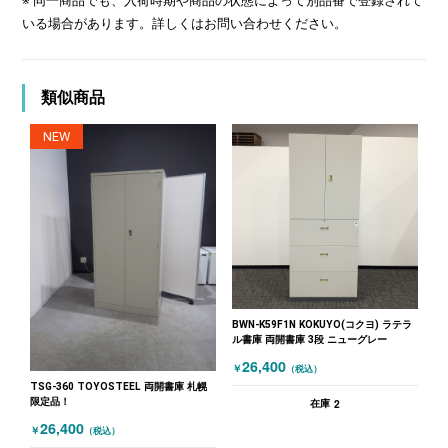
※ 同一商品でも、入荷時期や商品の状態によって別品番で登録されて
いる場合があります。詳しくはお問い合わせください。
類似商品
NEW
BWN-K59F1N KOKUYO(コクヨ) ラテラ
ル書庫 両開書庫 3段 ニューグレー
26,400
￥
（税込）
TSG-360 TOYOSTEEL 両開書庫 札幌
限定品！
2
在庫
26,400
￥
（税込）