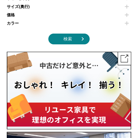
掃除機
ダストボックス（ゴミ箱）
サイズ(奥行)
季節家電
インテリア家具その他
その他キッチン家電・オフィス家電
価格
カラー
検索