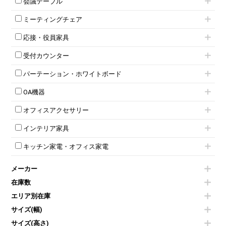
会議テーブル
2人用ロッカー
スチールキャビネット
ミーティングテーブル
3人用ロッカー
上下連結キャビネット
ミーティングチェア
スタッキングテーブル
4人用ロッカー
整理ケース（ペーパーケース）
キャスター付きミーティングチェア
ネスティングテーブル
5人用ロッカー
軽量ラック（スチールラック）
応接・役員家具
スタッキングミーティングチェア
幕板付テーブル
6人用ロッカー
メタルラック
応接セット
テーブル付きミーティングチェア
カウンターテーブル
8人用ロッカー
収納家具その他
受付カウンター
応接ソファ
ネスティングミーティングチェア
キャスター 付きテーブル
パーソナルロッカー
オープン書庫
ハイカウンター
応接チェア
折りたたみミーティングチェア
T字脚テーブル
多人数ロッカー
パーテーション・ホワイトボード
両開書庫
ローカウンター
応接テーブル
丸椅子
大型会議テーブル
シリンダー錠ロッカー
引き違い書庫
パーテーション
ラウンジカウンター
応接・役員家具その他
ハイチェア
会議テーブルW1200～
OA機器
ダイヤル錠ロッカー
ラテラル書庫
自立タイプパーテーション
受付カウンターその他
シェルチェア
会議テーブルW1500～
ボタン錠ロッカー
iPad
パーテーションその他
ミーティングチェアその他
オフィスアクセサリー
会議テーブルW1800～
ダイヤル錠ロッカー
電話機（ビジネスフォン）
脚付ホワイトボード
折りたたみ会議テーブル
シューズロッカー・下駄箱
チェア用台車
シュレッダー
壁掛けホワイトボード
インテリア家具
平行スタックテーブル
ワードローブ・クローゼット
演台・講演台・演説台
プロジェクター
スケジュールボード・行動予定表
ハイテーブル
ロッカーその他
モールドチェア
防音パネル
スクリーン
ホワイトボードその他
キッチン家電・オフィス家電
会議テーブルその他
ダイニングチェア
個室ブース
液晶モニター・ディスプレイ
電気ポッド
ダイニングテーブル
耐火金庫
プリンター・コピー機
メーカー
冷蔵庫・洗濯機
カウンターテーブル
コートハンガー・ポールハンガー
その他OA機器
空気清浄機・加湿器
センターテーブル・サイドテーブル
傘立て
在庫数
電子レンジ
カフェテーブル
食器棚・キッチンキャビネット
エリア別在庫
液晶テレビ・モニター類
ベンチ・スツール
カタログスタンド
エアコン
ソファ
サイズ(幅)
オフィスアクセサリーその他
照明機器
シェルフ
サイズ(高さ)