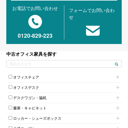
お電話でお問い合わせ
フォームでお問い合わ
せ
0120-829-223
中古オフィス家具を探す
オフィスチェア
肘付きチェア
オフィスデスク
肘無しチェア
片袖机
役員チェア
デスクワゴン・脇机
フリーアドレスデスク（ベンチデスク）
高級チェア（多機能チェア）
インワゴン2段
昇降デスク
オフィスチェアその他
書庫・キャビネット
インワゴン3段
オフィスデスクその他
ハイキャビネット
脇机
両袖机
ロッカー・シューズボックス
ローキャビネット
ワゴンその他
平机・平デスク
1人用ロッカー
両開きキャビネット