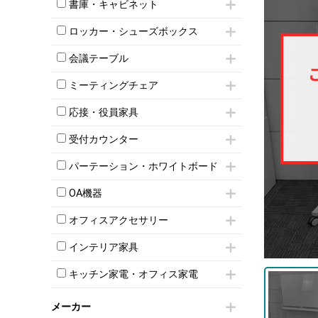
昇降デスク
オフィスチェアその他
書庫・キャビネット
インワゴン3段
オフィスデスクその他
ハイキャビネット
脇机
両袖机
ロッカー・シューズボックス
ローキャビネット
ワゴンその他
平机・平デスク
1人用ロッカー
両開きキャビネット
会議テーブル
2人用ロッカー
スチールキャビネット
ミーティングテーブル
3人用ロッカー
上下連結キャビネット
ミーティングチェア
スタッキングテーブル
4人用ロッカー
整理ケース（ペーパーケース）
キャスター付きミーティングチェア
ネスティングテーブル
5人用ロッカー
応接・役員家具
軽量ラック（スチールラック）
スタッキングミーティングチェア
幕板付テーブル
6人用ロッカー
メタルラック
応接セット
テーブル付きミーティングチェア
カウンターテーブル
受付カウンター
8人用ロッカー
収納家具その他
応接ソファ
ネスティングミーティングチェア
キャスター 付きテーブル
パーソナルロッカー
オープン書庫
ハイカウンター
応接チェア
折りたたみミーティングチェア
パーテーション・ホワイトボード
T字脚テーブル
多人数ロッカー
両開書庫
ローカウンター
応接テーブル
丸椅子
大型会議テーブル
シリンダー錠ロッカー
パーテーション
引き違い書庫
ラウンジカウンター
応接・役員家具その他
OA機器
ハイチェア
会議テーブルW1200～
ダイヤル錠ロッカー
自立タイプパーテーション
ラテラル書庫
受付カウンターその他
シェルチェア
会議テーブルW1500～
iPad
ボタン錠ロッカー
パーテーションその他
オフィスアクセサリー
ミーティングチェアその他
会議テーブルW1800～
電話機（ビジネスフォン）
ダイヤル錠ロッカー
脚付ホワイトボード
チェア用台車
折りたたみ会議テーブル
シュレッダー
シューズロッカー・下駄箱
壁掛けホワイトボード
インテリア家具
演台・講演台・演説台
平行スタックテーブル
プロジェクター
ワードローブ・クローゼット
スケジュールボード・行動予定表
モールドチェア
防音パネル
ハイテーブル
スクリーン
キッチン家電・オフィス家電
ロッカーその他
ホワイトボードその他
ダイニングチェア
個室ブース
会議テーブルその他
液晶モニター・ディスプレイ
電気ポッド
ダイニングテーブル
耐火金庫
プリンター・コピー機
メーカー
冷蔵庫・洗濯機
カウンターテーブル
コートハンガー・ポールハンガー