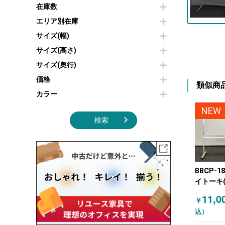
その他OA機器
空気清浄機・加湿器
在庫数
センターテーブル・サイドテーブル
傘立て
電子レンジ
カフェテーブル
食器棚・キッチンキャビネット
エリア別在庫
液晶テレビ・モニター類
ベンチ・スツール
カタログスタンド
サイズ(幅)
エアコン
ソファ
オフィスアクセサリーその他
照明機器
シェルフ
サイズ(高さ)
掃除機
ダストボックス（ゴミ箱）
サイズ(奥行)
季節家電
インテリア家具その他
その他キッチン家電・オフィス家電
価格
類似商
カラー
NEW
検索
BBCP-1
イトーキ(I
脚付ホワ
11,0
￥
ド W180
込）
ト