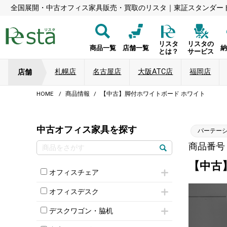
全国展開・中古オフィス家具販売・買取のリスタ｜東証スタンダー
リスタ
リスタの
商品一覧
店舗一覧
とは？
サービス
札幌店
名古屋店
大阪ATC店
福岡店
店舗
HOME
商品情報
【中古】脚付ホワイトボード ホワイト
中古オフィス家具を探す
パーテー
商品番号：8
【中古
オフィスチェア
肘付きチェア
オフィスデスク
肘無しチェア
片袖机
役員チェア
デスクワゴン・脇机
フリーアドレスデスク（ベンチデスク）
高級チェア（多機能チェア）
インワゴン2段