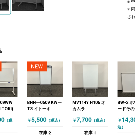
※
※
さ
品
NEW
809WW
BNNー0609 KWー
MV114Y H106 オ
BW-2 
TOKI)
T3 イトーキ
カムラ
ードその
イトボー
(ITOKI) ホワイト
(OKAMURA) 脚付
定品！
00
5,500
7,700
14,3
￥
￥
￥
（税
（税込）
（税込）
0 ホワイ
ボードその他 脚付
ホワイトボード キ
込）
ホワイトボード イ
ャスター付 ホワイ
2
1
在庫
在庫
ンフォメーション
ト