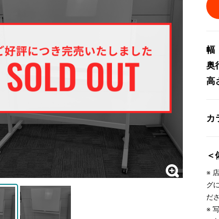
幅
奥
高
カ
＜
※
グ
だ
※