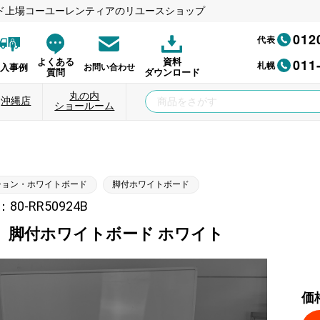
ド上場コーユーレンティアのリユースショップ
012
代表
011
よくある
資料
札幌
納入事例
お問い合わせ
質問
ダウンロード
丸の内
沖縄店
ショールーム
ション・ホワイトボード
脚付ホワイトボード
0-RR50924B
】脚付ホワイトボード ホワイト
価