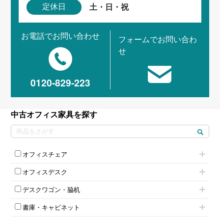
土・日・祝
定休日
お電話でお問い合わせ
フォームでお問い合わ
せ
0120-829-223
中古オフィス家具を探す
オフィスチェア
肘付きチェア
オフィスデスク
肘無しチェア
片袖机
役員チェア
デスクワゴン・脇机
フリーアドレスデスク（ベンチデスク）
高級チェア（多機能チェア）
インワゴン2段
昇降デスク
オフィスチェアその他
書庫・キャビネット
インワゴン3段
オフィスデスクその他