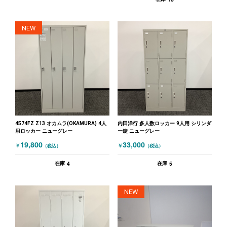
NEW
4574FZ Z13 オカムラ(OKAMURA) 4人
内田洋行 多人数ロッカー 9人用 シリンダ
用ロッカー ニューグレー
ー錠 ニューグレー
19,800
33,000
￥
￥
（税込）
（税込）
4
5
在庫
在庫
NEW