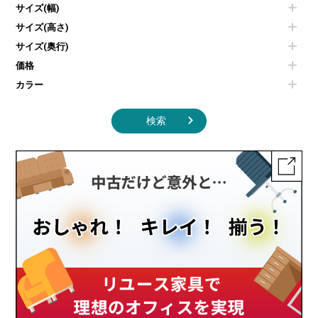
エアコン
ソファ
サイズ(幅)
オフィスアクセサリーその他
照明機器
シェルフ
サイズ(高さ)
掃除機
ダストボックス（ゴミ箱）
サイズ(奥行)
季節家電
インテリア家具その他
その他キッチン家電・オフィス家電
価格
カラー
検索