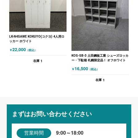
LK-N4SAWE KOKUYO(コクヨ) 4人用ロ
ッカー ホワイト
22,000
￥
（税込）
KOS-SB-3 土田鋼板工業 シューズロッカ
ー・下駄箱 札幌限定品！ オフホワイト
1
在庫
16,500
￥
（税込）
1
在庫
まずはお問い合わせください
9:00～18:00
営業時間