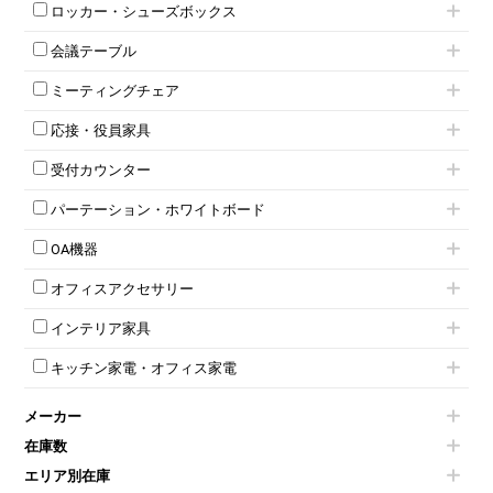
ハイキャビネット
脇机
両袖机
ロッカー・シューズボックス
ローキャビネット
ワゴンその他
平机・平デスク
1人用ロッカー
両開きキャビネット
会議テーブル
2人用ロッカー
スチールキャビネット
ミーティングテーブル
3人用ロッカー
上下連結キャビネット
ミーティングチェア
スタッキングテーブル
4人用ロッカー
整理ケース（ペーパーケース）
キャスター付きミーティングチェア
ネスティングテーブル
5人用ロッカー
軽量ラック（スチールラック）
応接・役員家具
スタッキングミーティングチェア
幕板付テーブル
6人用ロッカー
メタルラック
応接セット
テーブル付きミーティングチェア
カウンターテーブル
8人用ロッカー
収納家具その他
受付カウンター
応接ソファ
ネスティングミーティングチェア
キャスター 付きテーブル
パーソナルロッカー
オープン書庫
ハイカウンター
応接チェア
折りたたみミーティングチェア
T字脚テーブル
多人数ロッカー
パーテーション・ホワイトボード
両開書庫
ローカウンター
応接テーブル
丸椅子
大型会議テーブル
シリンダー錠ロッカー
引き違い書庫
パーテーション
ラウンジカウンター
応接・役員家具その他
ハイチェア
会議テーブルW1200～
OA機器
ダイヤル錠ロッカー
ラテラル書庫
自立タイプパーテーション
受付カウンターその他
シェルチェア
会議テーブルW1500～
ボタン錠ロッカー
iPad
パーテーションその他
ミーティングチェアその他
オフィスアクセサリー
会議テーブルW1800～
ダイヤル錠ロッカー
電話機（ビジネスフォン）
脚付ホワイトボード
折りたたみ会議テーブル
シューズロッカー・下駄箱
チェア用台車
シュレッダー
壁掛けホワイトボード
インテリア家具
平行スタックテーブル
ワードローブ・クローゼット
演台・講演台・演説台
プロジェクター
スケジュールボード・行動予定表
ハイテーブル
ロッカーその他
モールドチェア
防音パネル
スクリーン
ホワイトボードその他
キッチン家電・オフィス家電
会議テーブルその他
ダイニングチェア
個室ブース
液晶モニター・ディスプレイ
電気ポッド
ダイニングテーブル
耐火金庫
プリンター・コピー機
メーカー
冷蔵庫・洗濯機
カウンターテーブル
コートハンガー・ポールハンガー
その他OA機器
空気清浄機・加湿器
センターテーブル・サイドテーブル
傘立て
在庫数
電子レンジ
カフェテーブル
食器棚・キッチンキャビネット
エリア別在庫
液晶テレビ・モニター類
ベンチ・スツール
カタログスタンド