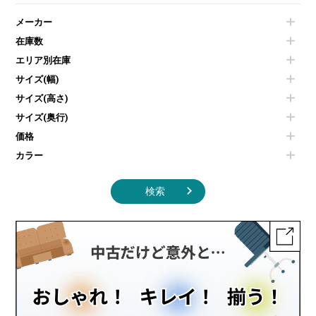
液晶モニター・ディスプレイ
電気ポッド
ダイニングテーブル
耐火金庫
プリンター・コピー機
メーカー
冷蔵庫・洗濯機
カウンターテーブル
コートハンガー・ポールハンガー
その他OA機器
空気清浄機・加湿器
センターテーブル・サイドテーブル
傘立て
在庫数
電子レンジ
カフェテーブル
食器棚・キッチンキャビネット
エリア別在庫
液晶テレビ・モニター類
ベンチ・スツール
カタログスタンド
エアコン
ソファ
サイズ(幅)
オフィスアクセサリーその他
照明機器
シェルフ
サイズ(高さ)
掃除機
ダストボックス（ゴミ箱）
サイズ(奥行)
季節家電
インテリア家具その他
その他キッチン家電・オフィス家電
価格
カラー
検索