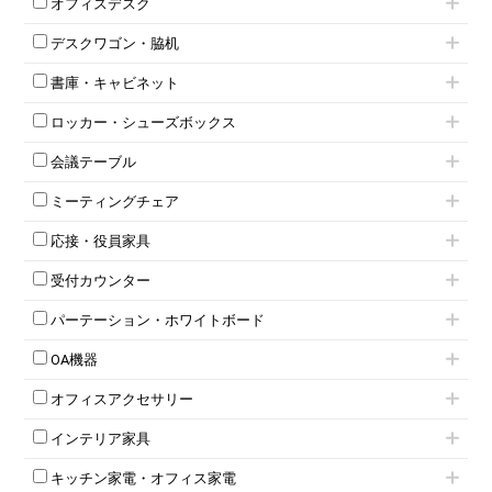
オフィスデスク
肘無しチェア
片袖机
役員チェア
デスクワゴン・脇机
フリーアドレスデスク（ベンチデスク）
高級チェア（多機能チェア）
インワゴン2段
昇降デスク
オフィスチェアその他
書庫・キャビネット
インワゴン3段
オフィスデスクその他
ハイキャビネット
脇机
両袖机
ロッカー・シューズボックス
ローキャビネット
ワゴンその他
平机・平デスク
1人用ロッカー
両開きキャビネット
会議テーブル
2人用ロッカー
スチールキャビネット
ミーティングテーブル
3人用ロッカー
上下連結キャビネット
ミーティングチェア
スタッキングテーブル
4人用ロッカー
整理ケース（ペーパーケース）
キャスター付きミーティングチェア
ネスティングテーブル
5人用ロッカー
軽量ラック（スチールラック）
応接・役員家具
スタッキングミーティングチェア
幕板付テーブル
6人用ロッカー
メタルラック
応接セット
テーブル付きミーティングチェア
カウンターテーブル
8人用ロッカー
収納家具その他
受付カウンター
応接ソファ
ネスティングミーティングチェア
キャスター 付きテーブル
パーソナルロッカー
オープン書庫
ハイカウンター
応接チェア
折りたたみミーティングチェア
T字脚テーブル
多人数ロッカー
パーテーション・ホワイトボード
両開書庫
ローカウンター
応接テーブル
丸椅子
大型会議テーブル
シリンダー錠ロッカー
引き違い書庫
パーテーション
ラウンジカウンター
応接・役員家具その他
ハイチェア
会議テーブルW1200～
OA機器
ダイヤル錠ロッカー
ラテラル書庫
自立タイプパーテーション
受付カウンターその他
シェルチェア
会議テーブルW1500～
ボタン錠ロッカー
iPad
パーテーションその他
ミーティングチェアその他
オフィスアクセサリー
会議テーブルW1800～
ダイヤル錠ロッカー
電話機（ビジネスフォン）
脚付ホワイトボード
折りたたみ会議テーブル
シューズロッカー・下駄箱
チェア用台車
シュレッダー
壁掛けホワイトボード
インテリア家具
平行スタックテーブル
ワードローブ・クローゼット
演台・講演台・演説台
プロジェクター
スケジュールボード・行動予定表
ハイテーブル
ロッカーその他
モールドチェア
防音パネル
スクリーン
ホワイトボードその他
キッチン家電・オフィス家電
会議テーブルその他
ダイニングチェア
個室ブース