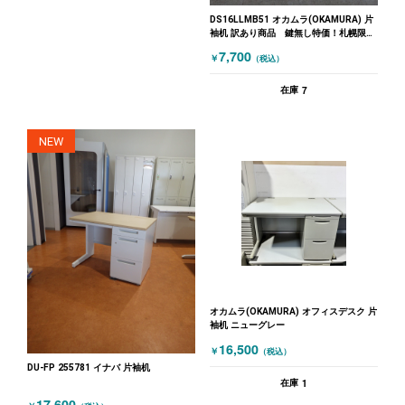
DS16LLMB51 オカムラ(OKAMURA) 片
袖机 訳あり商品 鍵無し特価！札幌限定
品
7,700
￥
（税込）
7
在庫
NEW
オカムラ(OKAMURA) オフィスデスク 片
袖机 ニューグレー
16,500
￥
（税込）
DU-FP 255781 イナバ 片袖机
1
在庫
17,600