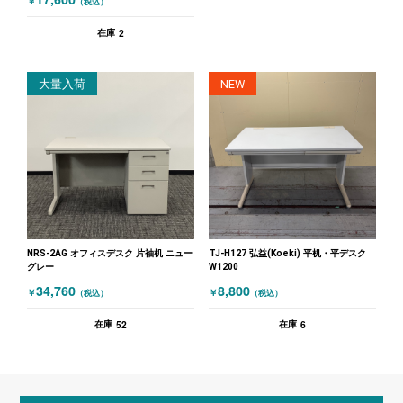
￥
（税込）
2
在庫
大量入荷
NEW
NRS-2AG オフィスデスク 片袖机 ニュー
TJ-H127 弘益(Koeki) 平机・平デスク
グレー
W1200
34,760
8,800
￥
￥
（税込）
（税込）
52
6
在庫
在庫