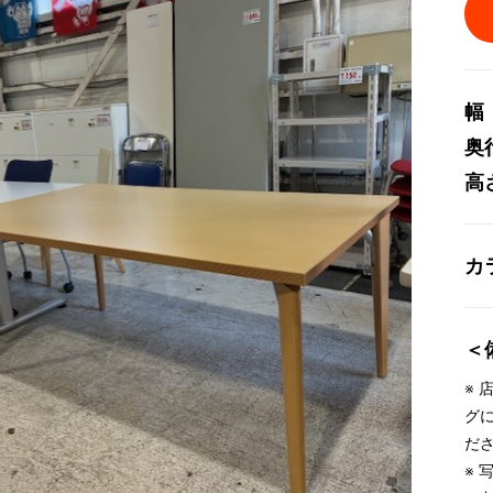
幅
奥
高
カ
＜
※
グ
だ
※