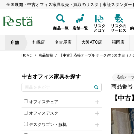
全国展開・中古オフィス家具販売・買取のリスタ｜東証スタンダー
リスタ
リスタの
商品一覧
店舗一覧
とは？
サービス
札幌店
名古屋店
大阪ATC店
福岡店
店舗
HOME
商品情報
【中古】応接テーブル チークW1500 木目（
中古オフィス家具を探す
応接テー
商品番号：8
【中古
オフィスチェア
肘付きチェア
オフィスデスク
肘無しチェア
片袖机
役員チェア
デスクワゴン・脇机
フリーアドレスデスク（ベンチデスク）
高級チェア（多機能チェア）
インワゴン2段