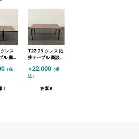
3 クレス
T22-2N クレス 応
ブル 商談
接テーブル 商談
ラウン）
木目（ブラウン）
00
22,000
￥
（税
（税
込）
1
5
庫
在庫