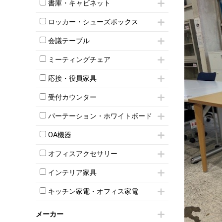
昇降デスク
オフィスチェアその他
書庫・キャビネット
インワゴン3段
オフィスデスクその他
ハイキャビネット
脇机
両袖机
ロッカー・シューズボックス
ローキャビネット
ワゴンその他
平机・平デスク
1人用ロッカー
両開きキャビネット
会議テーブル
2人用ロッカー
スチールキャビネット
ミーティングテーブル
3人用ロッカー
上下連結キャビネット
ミーティングチェア
スタッキングテーブル
4人用ロッカー
整理ケース（ペーパーケース）
キャスター付きミーティングチェア
ネスティングテーブル
5人用ロッカー
応接・役員家具
軽量ラック（スチールラック）
スタッキングミーティングチェア
幕板付テーブル
6人用ロッカー
メタルラック
応接セット
テーブル付きミーティングチェア
カウンターテーブル
受付カウンター
8人用ロッカー
収納家具その他
応接ソファ
ネスティングミーティングチェア
キャスター 付きテーブル
パーソナルロッカー
オープン書庫
ハイカウンター
応接チェア
折りたたみミーティングチェア
パーテーション・ホワイトボード
T字脚テーブル
多人数ロッカー
両開書庫
ローカウンター
応接テーブル
丸椅子
大型会議テーブル
シリンダー錠ロッカー
パーテーション
引き違い書庫
ラウンジカウンター
応接・役員家具その他
OA機器
ハイチェア
会議テーブルW1200～
ダイヤル錠ロッカー
自立タイプパーテーション
ラテラル書庫
受付カウンターその他
シェルチェア
会議テーブルW1500～
iPad
ボタン錠ロッカー
パーテーションその他
オフィスアクセサリー
ミーティングチェアその他
会議テーブルW1800～
電話機（ビジネスフォン）
ダイヤル錠ロッカー
脚付ホワイトボード
チェア用台車
折りたたみ会議テーブル
シュレッダー
シューズロッカー・下駄箱
壁掛けホワイトボード
インテリア家具
演台・講演台・演説台
平行スタックテーブル
プロジェクター
ワードローブ・クローゼット
スケジュールボード・行動予定表
モールドチェア
防音パネル
ハイテーブル
スクリーン
キッチン家電・オフィス家電
ロッカーその他
ホワイトボードその他
ダイニングチェア
個室ブース
会議テーブルその他
液晶モニター・ディスプレイ
電気ポッド
ダイニングテーブル
耐火金庫
プリンター・コピー機
メーカー
冷蔵庫・洗濯機
カウンターテーブル
コートハンガー・ポールハンガー