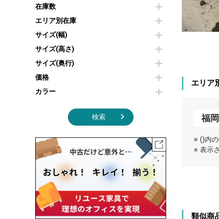
その他OA機器
空気清浄機・加湿器
在庫数
センターテーブル・サイドテーブル
傘立て
電子レンジ
カフェテーブル
食器棚・キッチンキャビネット
エリア別在庫
液晶テレビ・モニター類
ベンチ・スツール
カタログスタンド
サイズ(幅)
エアコン
ソファ
オフィスアクセサリーその他
照明機器
シェルフ
サイズ(高さ)
掃除機
ダストボックス（ゴミ箱）
サイズ(奥行)
季節家電
インテリア家具その他
その他キッチン家電・オフィス家電
価格
エリア
カラー
福
検索
※ ()
※ 表
類似商