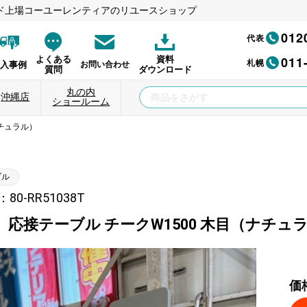
ド上場コーユーレンティアのリユースショップ
012
代表
011
よくある
資料
札幌
納入事例
お問い合わせ
質問
ダウンロード
丸の内
沖縄店
ショールーム
ナチュラル）
ブル
0-RR51038T
】応接テーブル チークW1500 木目（ナチュ
価