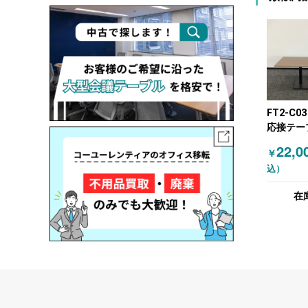
FT2-C0
応接テー
木目（ブ
22,0
￥
込）
在