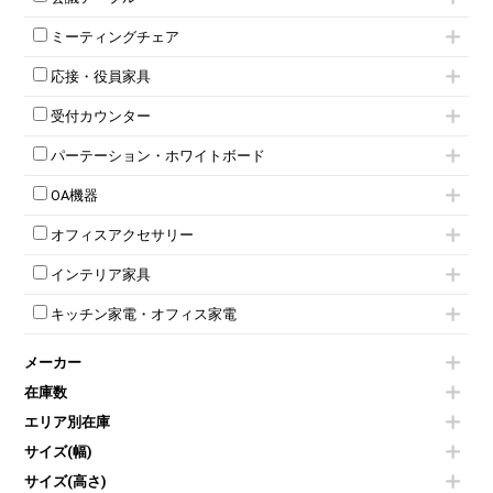
2人用ロッカー
スチールキャビネット
ミーティングテーブル
3人用ロッカー
上下連結キャビネット
ミーティングチェア
スタッキングテーブル
4人用ロッカー
整理ケース（ペーパーケース）
キャスター付きミーティングチェア
ネスティングテーブル
5人用ロッカー
軽量ラック（スチールラック）
応接・役員家具
スタッキングミーティングチェア
幕板付テーブル
6人用ロッカー
メタルラック
応接セット
テーブル付きミーティングチェア
カウンターテーブル
8人用ロッカー
収納家具その他
受付カウンター
応接ソファ
ネスティングミーティングチェア
キャスター 付きテーブル
パーソナルロッカー
オープン書庫
ハイカウンター
応接チェア
折りたたみミーティングチェア
T字脚テーブル
多人数ロッカー
パーテーション・ホワイトボード
両開書庫
ローカウンター
応接テーブル
丸椅子
大型会議テーブル
シリンダー錠ロッカー
引き違い書庫
パーテーション
ラウンジカウンター
応接・役員家具その他
ハイチェア
会議テーブルW1200～
OA機器
ダイヤル錠ロッカー
ラテラル書庫
自立タイプパーテーション
受付カウンターその他
シェルチェア
会議テーブルW1500～
ボタン錠ロッカー
iPad
パーテーションその他
ミーティングチェアその他
オフィスアクセサリー
会議テーブルW1800～
ダイヤル錠ロッカー
電話機（ビジネスフォン）
脚付ホワイトボード
折りたたみ会議テーブル
シューズロッカー・下駄箱
チェア用台車
シュレッダー
壁掛けホワイトボード
インテリア家具
平行スタックテーブル
ワードローブ・クローゼット
演台・講演台・演説台
プロジェクター
スケジュールボード・行動予定表
ハイテーブル
ロッカーその他
モールドチェア
防音パネル
スクリーン
ホワイトボードその他
キッチン家電・オフィス家電
会議テーブルその他
ダイニングチェア
個室ブース
液晶モニター・ディスプレイ
電気ポッド
ダイニングテーブル
耐火金庫
プリンター・コピー機
メーカー
冷蔵庫・洗濯機
カウンターテーブル
コートハンガー・ポールハンガー
その他OA機器
空気清浄機・加湿器
センターテーブル・サイドテーブル
傘立て
在庫数
電子レンジ
カフェテーブル
食器棚・キッチンキャビネット
エリア別在庫
液晶テレビ・モニター類
ベンチ・スツール
カタログスタンド
エアコン
ソファ
サイズ(幅)
オフィスアクセサリーその他
照明機器
シェルフ
サイズ(高さ)
掃除機
ダストボックス（ゴミ箱）