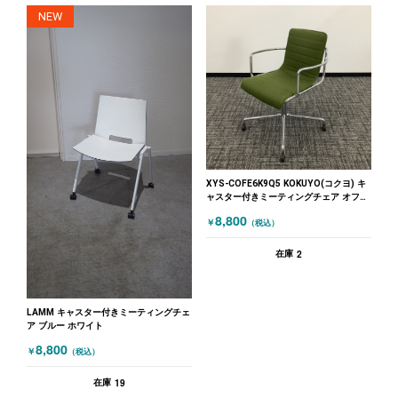
NEW
XYS-COFE6K9Q5 KOKUYO(コクヨ) キ
ャスター付きミーティングチェア オフセ
ットフレーム グリーン
8,800
￥
（税込）
2
在庫
LAMM キャスター付きミーティングチェ
ア ブルー ホワイト
8,800
￥
（税込）
19
在庫