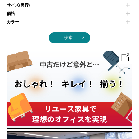
サイズ(奥行)
季節家電
インテリア家具その他
その他キッチン家電・オフィス家電
価格
カラー
検索