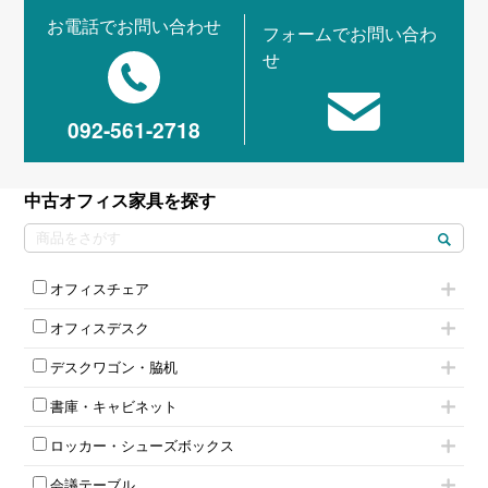
お電話でお問い合わせ
フォームでお問い合わ
せ
092-561-2718
中古オフィス家具を探す
オフィスチェア
肘付きチェア
オフィスデスク
肘無しチェア
片袖机
役員チェア
デスクワゴン・脇机
フリーアドレスデスク（ベンチデスク）
高級チェア（多機能チェア）
インワゴン2段
昇降デスク
オフィスチェアその他
書庫・キャビネット
インワゴン3段
オフィスデスクその他
ハイキャビネット
脇机
両袖机
ロッカー・シューズボックス
ローキャビネット
ワゴンその他
平机・平デスク
1人用ロッカー
両開きキャビネット
会議テーブル