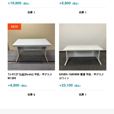
19,800
8,800
￥
￥
（税込）
（税込）
1
1
在庫
在庫
NEW
TJ-H127 弘益(Koeki) 平机・平デスク
50SBH-168HWW 豊通 平机・平デスク
W1200
ホワイト
8,800
23,100
￥
￥
（税込）
（税込）
6
1
在庫
在庫