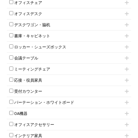
オフィスチェア
肘付きチェア
オフィスデスク
肘無しチェア
片袖机
役員チェア
デスクワゴン・脇机
フリーアドレスデスク（ベンチデスク）
高級チェア（多機能チェア）
インワゴン2段
昇降デスク
オフィスチェアその他
書庫・キャビネット
インワゴン3段
オフィスデスクその他
ハイキャビネット
脇机
両袖机
ロッカー・シューズボックス
ローキャビネット
ワゴンその他
平机・平デスク
1人用ロッカー
両開きキャビネット
会議テーブル
2人用ロッカー
スチールキャビネット
ミーティングテーブル
3人用ロッカー
上下連結キャビネット
ミーティングチェア
スタッキングテーブル
4人用ロッカー
整理ケース（ペーパーケース）
キャスター付きミーティングチェア
ネスティングテーブル
5人用ロッカー
軽量ラック（スチールラック）
応接・役員家具
スタッキングミーティングチェア
幕板付テーブル
6人用ロッカー
メタルラック
応接セット
テーブル付きミーティングチェア
カウンターテーブル
8人用ロッカー
収納家具その他
受付カウンター
応接ソファ
ネスティングミーティングチェア
キャスター 付きテーブル
パーソナルロッカー
オープン書庫
ハイカウンター
応接チェア
折りたたみミーティングチェア
T字脚テーブル
多人数ロッカー
パーテーション・ホワイトボード
両開書庫
ローカウンター
応接テーブル
丸椅子
大型会議テーブル
シリンダー錠ロッカー
引き違い書庫
パーテーション
ラウンジカウンター
応接・役員家具その他
ハイチェア
会議テーブルW1200～
OA機器
ダイヤル錠ロッカー
ラテラル書庫
自立タイプパーテーション
受付カウンターその他
シェルチェア
会議テーブルW1500～
ボタン錠ロッカー
iPad
パーテーションその他
ミーティングチェアその他
オフィスアクセサリー
会議テーブルW1800～
ダイヤル錠ロッカー
電話機（ビジネスフォン）
脚付ホワイトボード
折りたたみ会議テーブル
シューズロッカー・下駄箱
チェア用台車
シュレッダー
壁掛けホワイトボード
インテリア家具
平行スタックテーブル
ワードローブ・クローゼット