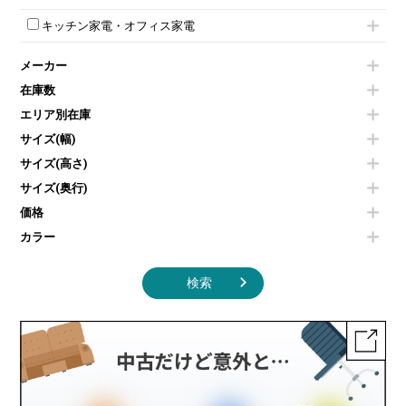
演台・講演台・演説台
プロジェクター
スケジュールボード・行動予定表
ハイテーブル
ロッカーその他
モールドチェア
防音パネル
スクリーン
ホワイトボードその他
キッチン家電・オフィス家電
会議テーブルその他
ダイニングチェア
個室ブース
液晶モニター・ディスプレイ
電気ポッド
ダイニングテーブル
耐火金庫
プリンター・コピー機
メーカー
冷蔵庫・洗濯機
カウンターテーブル
コートハンガー・ポールハンガー
その他OA機器
空気清浄機・加湿器
センターテーブル・サイドテーブル
傘立て
在庫数
電子レンジ
カフェテーブル
食器棚・キッチンキャビネット
エリア別在庫
液晶テレビ・モニター類
ベンチ・スツール
カタログスタンド
エアコン
ソファ
サイズ(幅)
オフィスアクセサリーその他
照明機器
シェルフ
サイズ(高さ)
掃除機
ダストボックス（ゴミ箱）
サイズ(奥行)
季節家電
インテリア家具その他
その他キッチン家電・オフィス家電
価格
カラー
検索