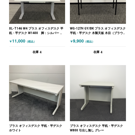
XL-T146 W4 プラス オフィスデスク 平
WG-127H GY/BK プラス オフィスデスク
机・平デスク W1400 脚：シルバー ホ
平机・平デスク 木製天板 木目（ブラウ
ワイト
ン）
11,000
9,900
￥
￥
（税込）
（税込）
4
4
在庫
在庫
プラス オフィスデスク 平机・平デスク
プラス オフィスデスク 平机・平デスク
ホワイト
W800 引出し無し グレー