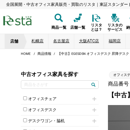
全国展開・中古オフィス家具販売・買取のリスタ｜東証スタンダー
リスタ
リスタの
商品一覧
店舗一覧
とは？
サービス
札幌店
名古屋店
大阪ATC店
福岡店
店舗
HOME
商品情報
【中古】EGESD5N オフィスデスク 昇降デスク
中古オフィス家具を探す
オフィス
商品番号：8
【中古】
オフィスチェア
肘付きチェア
オフィスデスク
肘無しチェア
片袖机
役員チェア
デスクワゴン・脇机
フリーアドレスデスク（ベンチデスク）
高級チェア（多機能チェア）
インワゴン2段