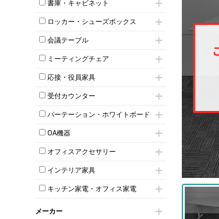
昇降デスク
オフィスチェアその他
書庫・キャビネット
インワゴン3段
オフィスデスクその他
ハイキャビネット
脇机
両袖机
ロッカー・シューズボックス
ローキャビネット
ワゴンその他
平机・平デスク
1人用ロッカー
両開きキャビネット
会議テーブル
2人用ロッカー
スチールキャビネット
ミーティングテーブル
3人用ロッカー
上下連結キャビネット
ミーティングチェア
スタッキングテーブル
4人用ロッカー
整理ケース（ペーパーケース）
キャスター付きミーティングチェア
ネスティングテーブル
5人用ロッカー
応接・役員家具
軽量ラック（スチールラック）
スタッキングミーティングチェア
幕板付テーブル
6人用ロッカー
メタルラック
応接セット
テーブル付きミーティングチェア
カウンターテーブル
受付カウンター
8人用ロッカー
収納家具その他
応接ソファ
ネスティングミーティングチェア
キャスター 付きテーブル
パーソナルロッカー
オープン書庫
ハイカウンター
応接チェア
折りたたみミーティングチェア
パーテーション・ホワイトボード
T字脚テーブル
多人数ロッカー
両開書庫
ローカウンター
応接テーブル
丸椅子
大型会議テーブル
シリンダー錠ロッカー
パーテーション
引き違い書庫
ラウンジカウンター
応接・役員家具その他
OA機器
ハイチェア
会議テーブルW1200～
ダイヤル錠ロッカー
自立タイプパーテーション
ラテラル書庫
受付カウンターその他
シェルチェア
会議テーブルW1500～
iPad
ボタン錠ロッカー
パーテーションその他
オフィスアクセサリー
ミーティングチェアその他
会議テーブルW1800～
電話機（ビジネスフォン）
ダイヤル錠ロッカー
脚付ホワイトボード
チェア用台車
折りたたみ会議テーブル
シュレッダー
シューズロッカー・下駄箱
壁掛けホワイトボード
インテリア家具
演台・講演台・演説台
平行スタックテーブル
プロジェクター
ワードローブ・クローゼット
スケジュールボード・行動予定表
モールドチェア
防音パネル
ハイテーブル
スクリーン
キッチン家電・オフィス家電
ロッカーその他
ホワイトボードその他
ダイニングチェア
個室ブース
会議テーブルその他
液晶モニター・ディスプレイ
電気ポッド
ダイニングテーブル
耐火金庫
プリンター・コピー機
メーカー
冷蔵庫・洗濯機
カウンターテーブル
コートハンガー・ポールハンガー