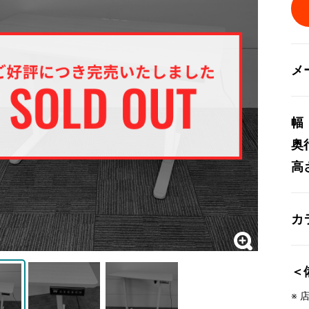
メ
幅
奥
高
カ
＜
※