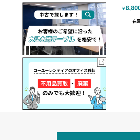
PEAK 
8,80
￥
ガス圧式
ー付 W70
在
ホワイト