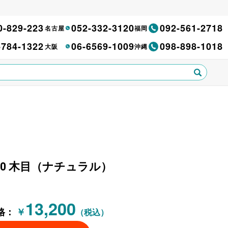
0-829-223
052-332-3120
092-561-2718
名古屋
福岡
-784-1322
06-6569-1009
098-898-1018
大阪
沖縄
200 木目（ナチュラル）
13,200
格：
￥
（税込）