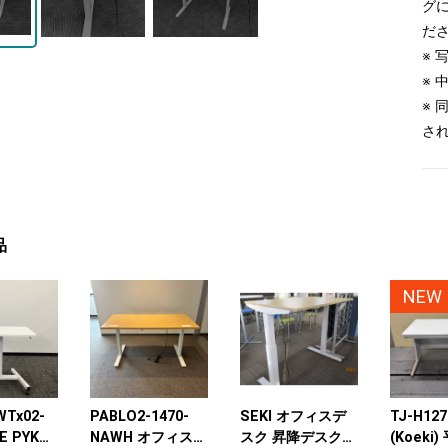
グ
だ
※
※
※
さ
品
NEW
WTx02-
PABLO2-1470-
SEKI オフィスデ
TJ-H12
E PYKES
NAWH オフィスコ
スク 昇降デスク
(Koeki