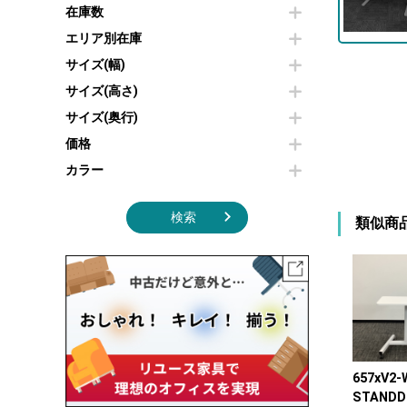
その他OA機器
空気清浄機・加湿器
在庫数
センターテーブル・サイドテーブル
傘立て
電子レンジ
カフェテーブル
食器棚・キッチンキャビネット
エリア別在庫
液晶テレビ・モニター類
ベンチ・スツール
カタログスタンド
サイズ(幅)
エアコン
ソファ
オフィスアクセサリーその他
照明機器
シェルフ
サイズ(高さ)
掃除機
ダストボックス（ゴミ箱）
サイズ(奥行)
季節家電
インテリア家具その他
その他キッチン家電・オフィス家電
価格
カラー
検索
類似商
657xV2-
STANDD