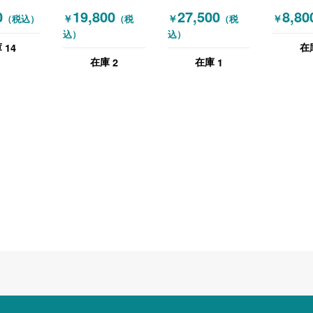
昇降デスク
ム 昇降デスク 電
ホワイト 木目（ナ
デスク W
0
19,800
27,500
8,80
￥
￥
￥
（税込）
（税
（税
 キャスタ
動式 木目（ナチュ
チュラル）
込）
込）
0×W480
ラル）
14
庫
在
2
1
在庫
在庫