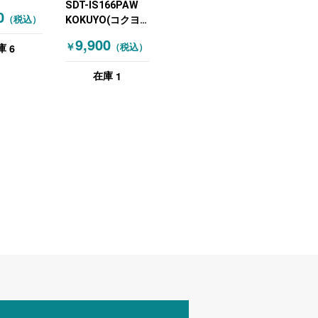
SDT-IS166PAW
1200
0
（税込）
KOKUYO(コクヨ)
オフィスデスク 札
9,900
6
￥
（税込）
庫
幌店特価！1台限
定につき
1
在庫