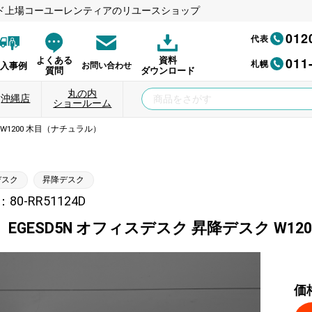
ド上場コーユーレンティアのリユースショップ
012
代表
011
よくある
資料
札幌
納入事例
お問い合わせ
質問
ダウンロード
丸の内
沖縄店
ショールーム
 W1200 木目（ナチュラル）
デスク
昇降デスク
0-RR51124D
EGESD5N オフィスデスク 昇降デスク W1
価