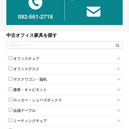
092-561-2718
中古オフィス家具を探す
オフィスチェア
肘付きチェア
オフィスデスク
肘無しチェア
片袖机
役員チェア
デスクワゴン・脇机
フリーアドレスデスク（ベンチデスク）
高級チェア（多機能チェア）
インワゴン2段
昇降デスク
オフィスチェアその他
書庫・キャビネット
インワゴン3段
オフィスデスクその他
ハイキャビネット
脇机
両袖机
ロッカー・シューズボックス
ローキャビネット
ワゴンその他
平机・平デスク
1人用ロッカー
両開きキャビネット
会議テーブル
2人用ロッカー
スチールキャビネット
ミーティングテーブル
3人用ロッカー
上下連結キャビネット
ミーティングチェア
スタッキングテーブル
4人用ロッカー
整理ケース（ペーパーケース）
キャスター付きミーティングチェア