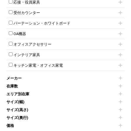
ネスティングテーブル
5人用ロッカー
軽量ラック（スチールラック）
応接・役員家具
スタッキングミーティングチェア
幕板付テーブル
6人用ロッカー
メタルラック
応接セット
テーブル付きミーティングチェア
カウンターテーブル
8人用ロッカー
収納家具その他
受付カウンター
応接ソファ
ネスティングミーティングチェア
キャスター 付きテーブル
パーソナルロッカー
オープン書庫
ハイカウンター
応接チェア
折りたたみミーティングチェア
T字脚テーブル
多人数ロッカー
パーテーション・ホワイトボード
両開書庫
ローカウンター
応接テーブル
丸椅子
大型会議テーブル
シリンダー錠ロッカー
引き違い書庫
パーテーション
ラウンジカウンター
応接・役員家具その他
ハイチェア
会議テーブルW1200～
OA機器
ダイヤル錠ロッカー
ラテラル書庫
自立タイプパーテーション
受付カウンターその他
シェルチェア
会議テーブルW1500～
ボタン錠ロッカー
iPad
パーテーションその他
ミーティングチェアその他
オフィスアクセサリー
会議テーブルW1800～
ダイヤル錠ロッカー
電話機（ビジネスフォン）
脚付ホワイトボード
折りたたみ会議テーブル
シューズロッカー・下駄箱
チェア用台車
シュレッダー
壁掛けホワイトボード
インテリア家具
平行スタックテーブル
ワードローブ・クローゼット
演台・講演台・演説台
プロジェクター
スケジュールボード・行動予定表
ハイテーブル
ロッカーその他
モールドチェア
防音パネル
スクリーン
ホワイトボードその他
キッチン家電・オフィス家電
会議テーブルその他
ダイニングチェア
個室ブース
液晶モニター・ディスプレイ
電気ポッド
ダイニングテーブル
耐火金庫
プリンター・コピー機
メーカー
冷蔵庫・洗濯機
カウンターテーブル
コートハンガー・ポールハンガー
その他OA機器
空気清浄機・加湿器
センターテーブル・サイドテーブル
傘立て
在庫数
電子レンジ
カフェテーブル
食器棚・キッチンキャビネット
エリア別在庫
液晶テレビ・モニター類
ベンチ・スツール
カタログスタンド
エアコン
ソファ
サイズ(幅)
オフィスアクセサリーその他
照明機器
シェルフ
サイズ(高さ)
掃除機
ダストボックス（ゴミ箱）
サイズ(奥行)
季節家電
インテリア家具その他
その他キッチン家電・オフィス家電
価格