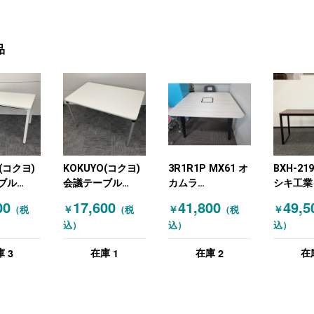
品
(コクヨ)
KOKUYO(コクヨ)
3R1R1P MX61 オ
BXH-21
ブル
会議テーブル
カムラ
シキ工業
～ ホワイ
W1200～ W1200
(OKAMURA) 会議
ブル
00
17,600
41,800
49,5
￥
￥
￥
（税
（税
（税
ホワイト
テーブルW1200～
(W2100×
込）
込）
込）
ブラック 木目（ナ
ブラック
チュラル）
ークブラ
3
1
2
庫
在庫
在庫
在