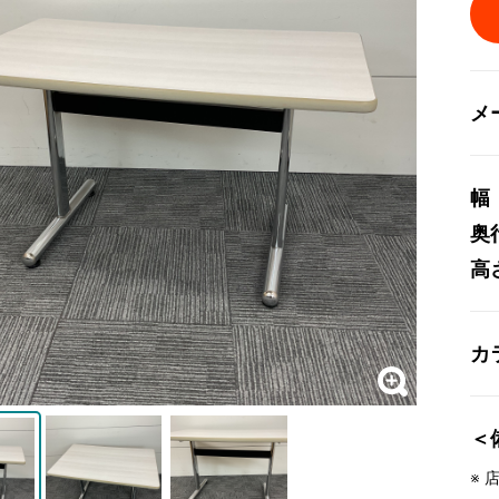
メ
幅
奥
高
カ
＜
※