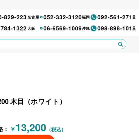
0-829-223
052-332-3120
092-561-2718
名古屋
福岡
-784-1322
06-6569-1009
098-898-1018
大阪
沖縄
1200 木目（ホワイト）
13,200
格：
￥
（税込）