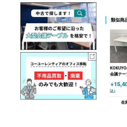
類似商
KOKUYO
会議テー
W1200
15,4
￥
ト
込）
在