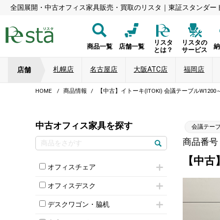
全国展開・中古オフィス家具販売・買取のリスタ｜東証スタンダー
リスタ
リスタの
商品一覧
店舗一覧
とは？
サービス
札幌店
名古屋店
大阪ATC店
福岡店
店舗
HOME
商品情報
【中古】イトーキ(ITOKI) 会議テーブルW1200
中古オフィス家具を探す
会議テー
商品番号：8
【中古】
オフィスチェア
肘付きチェア
オフィスデスク
肘無しチェア
片袖机
役員チェア
デスクワゴン・脇机
フリーアドレスデスク（ベンチデスク）
高級チェア（多機能チェア）
インワゴン2段