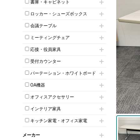
昇降デスク
オフィスチェアその他
書庫・キャビネット
インワゴン3段
オフィスデスクその他
ハイキャビネット
脇机
両袖机
ロッカー・シューズボックス
ローキャビネット
ワゴンその他
平机・平デスク
1人用ロッカー
両開きキャビネット
会議テーブル
2人用ロッカー
スチールキャビネット
ミーティングテーブル
3人用ロッカー
上下連結キャビネット
ミーティングチェア
スタッキングテーブル
4人用ロッカー
整理ケース（ペーパーケース）
キャスター付きミーティングチェア
ネスティングテーブル
5人用ロッカー
応接・役員家具
軽量ラック（スチールラック）
スタッキングミーティングチェア
幕板付テーブル
6人用ロッカー
メタルラック
応接セット
テーブル付きミーティングチェア
カウンターテーブル
受付カウンター
8人用ロッカー
収納家具その他
応接ソファ
ネスティングミーティングチェア
キャスター 付きテーブル
パーソナルロッカー
オープン書庫
ハイカウンター
応接チェア
折りたたみミーティングチェア
パーテーション・ホワイトボード
T字脚テーブル
多人数ロッカー
両開書庫
ローカウンター
応接テーブル
丸椅子
大型会議テーブル
シリンダー錠ロッカー
パーテーション
引き違い書庫
ラウンジカウンター
応接・役員家具その他
OA機器
ハイチェア
会議テーブルW1200～
ダイヤル錠ロッカー
自立タイプパーテーション
ラテラル書庫
受付カウンターその他
シェルチェア
会議テーブルW1500～
iPad
ボタン錠ロッカー
パーテーションその他
オフィスアクセサリー
ミーティングチェアその他
会議テーブルW1800～
電話機（ビジネスフォン）
ダイヤル錠ロッカー
脚付ホワイトボード
チェア用台車
折りたたみ会議テーブル
シュレッダー
シューズロッカー・下駄箱
壁掛けホワイトボード
インテリア家具
演台・講演台・演説台
平行スタックテーブル
プロジェクター
ワードローブ・クローゼット
スケジュールボード・行動予定表
モールドチェア
防音パネル
ハイテーブル
スクリーン
キッチン家電・オフィス家電
ロッカーその他
ホワイトボードその他
ダイニングチェア
個室ブース
会議テーブルその他
液晶モニター・ディスプレイ
電気ポッド
ダイニングテーブル
耐火金庫
プリンター・コピー機
メーカー
冷蔵庫・洗濯機
カウンターテーブル
コートハンガー・ポールハンガー