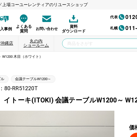
ド上場コーユーレンティアのリユースショップ
012
代表
011
よくある
資料
札幌
納入事例
お問い合わせ
質問
ダウンロード
丸の内
沖縄店
ショールーム
～ W1200 木目（ホワイト）
ブル
会議テーブルW1200～
0-RR51220T
イトーキ(ITOKI) 会議テーブルW1200～ W
価