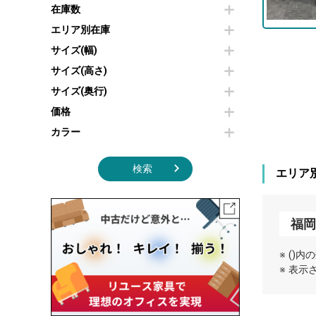
その他OA機器
空気清浄機・加湿器
在庫数
センターテーブル・サイドテーブル
傘立て
電子レンジ
カフェテーブル
食器棚・キッチンキャビネット
エリア別在庫
液晶テレビ・モニター類
ベンチ・スツール
カタログスタンド
サイズ(幅)
エアコン
ソファ
オフィスアクセサリーその他
照明機器
シェルフ
サイズ(高さ)
掃除機
ダストボックス（ゴミ箱）
サイズ(奥行)
季節家電
インテリア家具その他
その他キッチン家電・オフィス家電
価格
カラー
検索
エリア
福
※ ()
※ 表