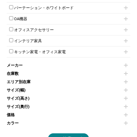
ネスティングミーティングチェア
キャスター 付きテーブル
パーソナルロッカー
オープン書庫
ハイカウンター
応接チェア
折りたたみミーティングチェア
T字脚テーブル
多人数ロッカー
パーテーション・ホワイトボード
両開書庫
ローカウンター
応接テーブル
丸椅子
大型会議テーブル
シリンダー錠ロッカー
引き違い書庫
パーテーション
ラウンジカウンター
応接・役員家具その他
ハイチェア
会議テーブルW1200～
OA機器
ダイヤル錠ロッカー
ラテラル書庫
自立タイプパーテーション
受付カウンターその他
シェルチェア
会議テーブルW1500～
ボタン錠ロッカー
iPad
パーテーションその他
ミーティングチェアその他
オフィスアクセサリー
会議テーブルW1800～
ダイヤル錠ロッカー
電話機（ビジネスフォン）
脚付ホワイトボード
折りたたみ会議テーブル
シューズロッカー・下駄箱
チェア用台車
シュレッダー
壁掛けホワイトボード
インテリア家具
平行スタックテーブル
ワードローブ・クローゼット
演台・講演台・演説台
プロジェクター
スケジュールボード・行動予定表
ハイテーブル
ロッカーその他
モールドチェア
防音パネル
スクリーン
ホワイトボードその他
キッチン家電・オフィス家電
会議テーブルその他
ダイニングチェア
個室ブース
液晶モニター・ディスプレイ
電気ポッド
ダイニングテーブル
耐火金庫
プリンター・コピー機
メーカー
冷蔵庫・洗濯機
カウンターテーブル
コートハンガー・ポールハンガー
その他OA機器
空気清浄機・加湿器
センターテーブル・サイドテーブル
傘立て
在庫数
電子レンジ
カフェテーブル
食器棚・キッチンキャビネット
エリア別在庫
液晶テレビ・モニター類
ベンチ・スツール
カタログスタンド
エアコン
ソファ
サイズ(幅)
オフィスアクセサリーその他
照明機器
シェルフ
サイズ(高さ)
掃除機
ダストボックス（ゴミ箱）
サイズ(奥行)
季節家電
インテリア家具その他
その他キッチン家電・オフィス家電
価格
カラー