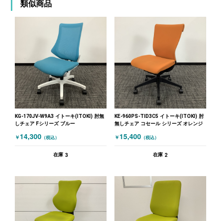
類似商品
KG-170JV-W9A3 イトーキ(ITOKI) 肘無
KE-960PS-TID3C5 イトーキ(ITOKI) 肘
しチェア Fシリーズ ブルー
無しチェア コセール シリーズ オレンジ
14,300
15,400
￥
￥
（税込）
（税込）
3
2
在庫
在庫