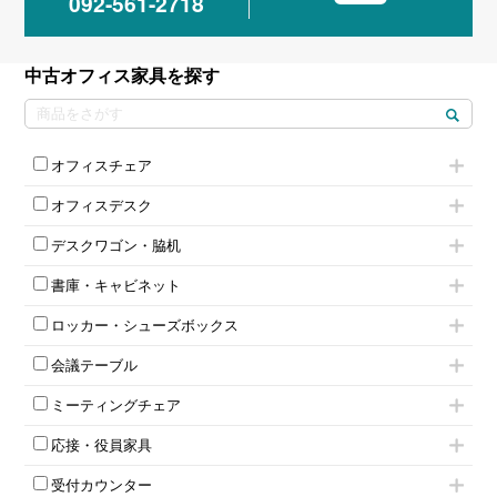
092-561-2718
中古オフィス家具を探す
オフィスチェア
肘付きチェア
オフィスデスク
肘無しチェア
片袖机
役員チェア
デスクワゴン・脇机
フリーアドレスデスク（ベンチデスク）
高級チェア（多機能チェア）
インワゴン2段
昇降デスク
オフィスチェアその他
書庫・キャビネット
インワゴン3段
オフィスデスクその他
ハイキャビネット
脇机
両袖机
ロッカー・シューズボックス
ローキャビネット
ワゴンその他
平机・平デスク
1人用ロッカー
両開きキャビネット
会議テーブル
2人用ロッカー
スチールキャビネット
ミーティングテーブル
3人用ロッカー
上下連結キャビネット
ミーティングチェア
スタッキングテーブル
4人用ロッカー
整理ケース（ペーパーケース）
キャスター付きミーティングチェア
ネスティングテーブル
5人用ロッカー
軽量ラック（スチールラック）
応接・役員家具
スタッキングミーティングチェア
幕板付テーブル
6人用ロッカー
メタルラック
応接セット
テーブル付きミーティングチェア
カウンターテーブル
8人用ロッカー
収納家具その他
受付カウンター
応接ソファ