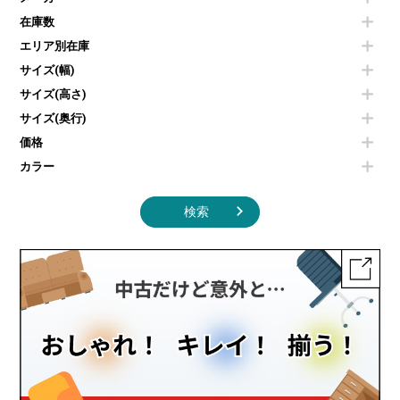
カウンターテーブル
コートハンガー・ポールハンガー
その他OA機器
空気清浄機・加湿器
センターテーブル・サイドテーブル
傘立て
在庫数
電子レンジ
カフェテーブル
食器棚・キッチンキャビネット
エリア別在庫
液晶テレビ・モニター類
ベンチ・スツール
カタログスタンド
エアコン
ソファ
サイズ(幅)
オフィスアクセサリーその他
照明機器
シェルフ
サイズ(高さ)
掃除機
ダストボックス（ゴミ箱）
サイズ(奥行)
季節家電
インテリア家具その他
その他キッチン家電・オフィス家電
価格
カラー
検索