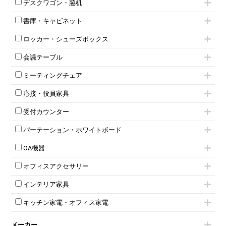
デスクワゴン・脇机
フリーアドレスデスク（ベンチデスク）
高級チェア（多機能チェア）
インワゴン2段
昇降デスク
オフィスチェアその他
書庫・キャビネット
インワゴン3段
オフィスデスクその他
ハイキャビネット
脇机
両袖机
ロッカー・シューズボックス
ローキャビネット
ワゴンその他
平机・平デスク
1人用ロッカー
両開きキャビネット
会議テーブル
2人用ロッカー
スチールキャビネット
ミーティングテーブル
3人用ロッカー
上下連結キャビネット
ミーティングチェア
スタッキングテーブル
4人用ロッカー
整理ケース（ペーパーケース）
キャスター付きミーティングチェア
ネスティングテーブル
5人用ロッカー
軽量ラック（スチールラック）
応接・役員家具
スタッキングミーティングチェア
幕板付テーブル
6人用ロッカー
メタルラック
応接セット
テーブル付きミーティングチェア
カウンターテーブル
8人用ロッカー
収納家具その他
受付カウンター
応接ソファ
ネスティングミーティングチェア
キャスター 付きテーブル
パーソナルロッカー
オープン書庫
ハイカウンター
応接チェア
折りたたみミーティングチェア
T字脚テーブル
多人数ロッカー
パーテーション・ホワイトボード
両開書庫
ローカウンター
応接テーブル
丸椅子
大型会議テーブル
シリンダー錠ロッカー
引き違い書庫
パーテーション
ラウンジカウンター
応接・役員家具その他
ハイチェア
会議テーブルW1200～
OA機器
ダイヤル錠ロッカー
ラテラル書庫
自立タイプパーテーション
受付カウンターその他
シェルチェア
会議テーブルW1500～
ボタン錠ロッカー
iPad
パーテーションその他
ミーティングチェアその他
オフィスアクセサリー
会議テーブルW1800～
ダイヤル錠ロッカー
電話機（ビジネスフォン）
脚付ホワイトボード
折りたたみ会議テーブル
シューズロッカー・下駄箱
チェア用台車
シュレッダー
壁掛けホワイトボード
インテリア家具
平行スタックテーブル
ワードローブ・クローゼット
演台・講演台・演説台
プロジェクター
スケジュールボード・行動予定表
ハイテーブル
ロッカーその他
モールドチェア
防音パネル
スクリーン
ホワイトボードその他
キッチン家電・オフィス家電
会議テーブルその他
ダイニングチェア
個室ブース
液晶モニター・ディスプレイ
電気ポッド
ダイニングテーブル
耐火金庫
プリンター・コピー機
メーカー
冷蔵庫・洗濯機