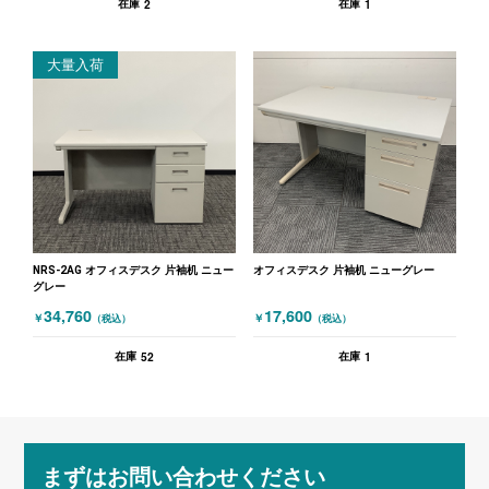
2
1
在庫
在庫
大量入荷
NRS-2AG オフィスデスク 片袖机 ニュー
オフィスデスク 片袖机 ニューグレー
グレー
34,760
17,600
￥
￥
（税込）
（税込）
52
1
在庫
在庫
まずはお問い合わせください