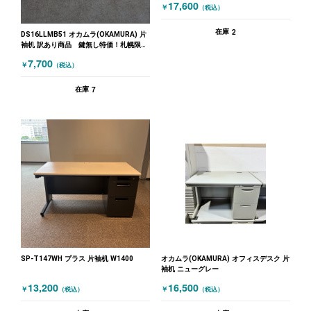
17,600
￥
（税込）
2
在庫
DS16LLMB51 オカムラ(OKAMURA) 片
袖机 訳あり商品 鍵無し特価！札幌限定
品
7,700
￥
（税込）
7
在庫
SP-T147WH プラス 片袖机 W1400
オカムラ(OKAMURA) オフィスデスク 片
袖机 ニューグレー
13,200
16,500
￥
￥
（税込）
（税込）