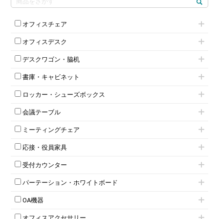
オフィスチェア
肘付きチェア
オフィスデスク
肘無しチェア
片袖机
役員チェア
デスクワゴン・脇机
フリーアドレスデスク（ベンチデスク）
高級チェア（多機能チェア）
インワゴン2段
昇降デスク
オフィスチェアその他
書庫・キャビネット
インワゴン3段
オフィスデスクその他
ハイキャビネット
脇机
両袖机
ロッカー・シューズボックス
ローキャビネット
ワゴンその他
平机・平デスク
1人用ロッカー
両開きキャビネット
会議テーブル
2人用ロッカー
スチールキャビネット
ミーティングテーブル
3人用ロッカー
上下連結キャビネット
ミーティングチェア
スタッキングテーブル
4人用ロッカー
整理ケース（ペーパーケース）
キャスター付きミーティングチェア
ネスティングテーブル
5人用ロッカー
軽量ラック（スチールラック）
応接・役員家具
スタッキングミーティングチェア
幕板付テーブル
6人用ロッカー
メタルラック
応接セット
テーブル付きミーティングチェア
カウンターテーブル
8人用ロッカー
収納家具その他
受付カウンター
応接ソファ
ネスティングミーティングチェア
キャスター 付きテーブル
パーソナルロッカー
オープン書庫
ハイカウンター
応接チェア
折りたたみミーティングチェア
T字脚テーブル
多人数ロッカー
パーテーション・ホワイトボード
両開書庫
ローカウンター
応接テーブル
丸椅子
大型会議テーブル
シリンダー錠ロッカー
引き違い書庫
パーテーション
ラウンジカウンター
応接・役員家具その他
ハイチェア
会議テーブルW1200～
OA機器
ダイヤル錠ロッカー
ラテラル書庫
自立タイプパーテーション
受付カウンターその他
シェルチェア
会議テーブルW1500～
ボタン錠ロッカー
iPad
パーテーションその他
ミーティングチェアその他
オフィスアクセサリー
会議テーブルW1800～