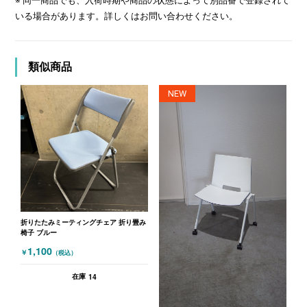
※ 同一商品でも、入荷時期や商品の状態によって別品番で登録されて
いる場合があります。詳しくはお問い合わせください。
類似商品
NEW
折りたたみミーティングチェア 折り畳み
椅子 ブルー
1,100
￥
（税込）
14
在庫