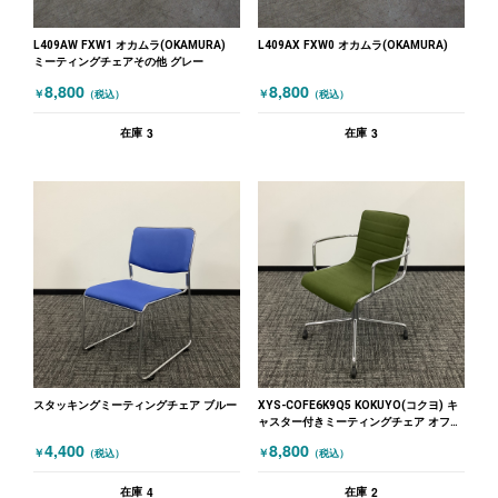
L409AW FXW1 オカムラ(OKAMURA)
L409AX FXW0 オカムラ(OKAMURA)
ミーティングチェアその他 グレー
8,800
8,800
￥
￥
（税込）
（税込）
3
3
在庫
在庫
スタッキングミーティングチェア ブルー
XYS-COFE6K9Q5 KOKUYO(コクヨ) キ
ャスター付きミーティングチェア オフセ
ットフレーム グリーン
4,400
8,800
￥
￥
（税込）
（税込）
4
2
在庫
在庫