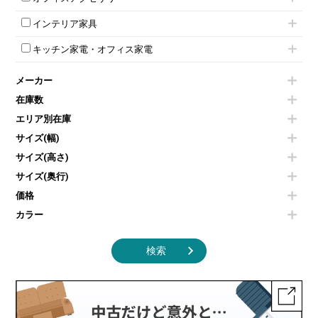
ダイヤル錠ロッカー
電話機（ビジネスフォン）
脚付ホワイトボード
折りたたみ会議テーブル
シューズロッカー・下駄箱
チェア用台車
シュレッダー
壁掛けホワイトボード
インテリア家具
平行スタックテーブル
ワードローブ・クローゼット
演台・講演台・演説台
プロジェクター
スケジュールボード・行動予定表
ハイテーブル
ロッカーその他
モールドチェア
防音パネル
スクリーン
ホワイトボードその他
キッチン家電・オフィス家電
会議テーブルその他
ダイニングチェア
個室ブース
液晶モニター・ディスプレイ
電気ポッド
ダイニングテーブル
耐火金庫
プリンター・コピー機
メーカー
冷蔵庫・洗濯機
カウンターテーブル
コートハンガー・ポールハンガー
その他OA機器
空気清浄機・加湿器
センターテーブル・サイドテーブル
傘立て
在庫数
電子レンジ
カフェテーブル
食器棚・キッチンキャビネット
エリア別在庫
液晶テレビ・モニター類
ベンチ・スツール
カタログスタンド
エアコン
ソファ
サイズ(幅)
オフィスアクセサリーその他
照明機器
シェルフ
サイズ(高さ)
掃除機
ダストボックス（ゴミ箱）
サイズ(奥行)
季節家電
インテリア家具その他
その他キッチン家電・オフィス家電
価格
カラー
検索