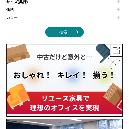
サイズ(奥行)
季節家電
インテリア家具その他
その他キッチン家電・オフィス家電
価格
カラー
検索