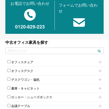
お電話でお問い合わせ
フォームでお問い合わ
せ
0120-829-223
中古オフィス家具を探す
オフィスチェア
肘付きチェア
オフィスデスク
肘無しチェア
片袖机
役員チェア
デスクワゴン・脇机
フリーアドレスデスク（ベンチデスク）
高級チェア（多機能チェア）
インワゴン2段
昇降デスク
オフィスチェアその他
書庫・キャビネット
インワゴン3段
オフィスデスクその他
ハイキャビネット
脇机
両袖机
ロッカー・シューズボックス
ローキャビネット
ワゴンその他
平机・平デスク
1人用ロッカー
両開きキャビネット
会議テーブル
2人用ロッカー
スチールキャビネット