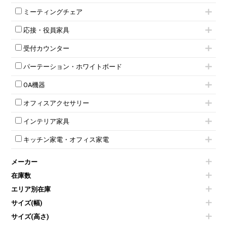
ミーティングテーブル
3人用ロッカー
上下連結キャビネット
ミーティングチェア
スタッキングテーブル
4人用ロッカー
整理ケース（ペーパーケース）
キャスター付きミーティングチェア
ネスティングテーブル
5人用ロッカー
軽量ラック（スチールラック）
応接・役員家具
スタッキングミーティングチェア
幕板付テーブル
6人用ロッカー
メタルラック
応接セット
テーブル付きミーティングチェア
カウンターテーブル
8人用ロッカー
収納家具その他
受付カウンター
応接ソファ
ネスティングミーティングチェア
キャスター 付きテーブル
パーソナルロッカー
オープン書庫
ハイカウンター
応接チェア
折りたたみミーティングチェア
T字脚テーブル
多人数ロッカー
パーテーション・ホワイトボード
両開書庫
ローカウンター
応接テーブル
丸椅子
大型会議テーブル
シリンダー錠ロッカー
引き違い書庫
パーテーション
ラウンジカウンター
応接・役員家具その他
ハイチェア
会議テーブルW1200～
OA機器
ダイヤル錠ロッカー
ラテラル書庫
自立タイプパーテーション
受付カウンターその他
シェルチェア
会議テーブルW1500～
ボタン錠ロッカー
iPad
パーテーションその他
ミーティングチェアその他
オフィスアクセサリー
会議テーブルW1800～
ダイヤル錠ロッカー
電話機（ビジネスフォン）
脚付ホワイトボード
折りたたみ会議テーブル
シューズロッカー・下駄箱
チェア用台車
シュレッダー
壁掛けホワイトボード
インテリア家具
平行スタックテーブル
ワードローブ・クローゼット
演台・講演台・演説台
プロジェクター
スケジュールボード・行動予定表
ハイテーブル
ロッカーその他
モールドチェア
防音パネル
スクリーン
ホワイトボードその他
キッチン家電・オフィス家電
会議テーブルその他
ダイニングチェア
個室ブース
液晶モニター・ディスプレイ
電気ポッド
ダイニングテーブル
耐火金庫
プリンター・コピー機
メーカー
冷蔵庫・洗濯機
カウンターテーブル
コートハンガー・ポールハンガー
その他OA機器
空気清浄機・加湿器
センターテーブル・サイドテーブル
傘立て
在庫数
電子レンジ
カフェテーブル
食器棚・キッチンキャビネット
エリア別在庫
液晶テレビ・モニター類
ベンチ・スツール
カタログスタンド
エアコン
ソファ
サイズ(幅)
オフィスアクセサリーその他
照明機器
シェルフ
サイズ(高さ)
掃除機
ダストボックス（ゴミ箱）