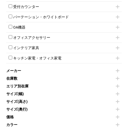
6人用ロッカー
メタルラック
応接セット
テーブル付きミーティングチェア
カウンターテーブル
8人用ロッカー
収納家具その他
受付カウンター
応接ソファ
ネスティングミーティングチェア
キャスター 付きテーブル
パーソナルロッカー
オープン書庫
ハイカウンター
応接チェア
折りたたみミーティングチェア
T字脚テーブル
多人数ロッカー
パーテーション・ホワイトボード
両開書庫
ローカウンター
応接テーブル
丸椅子
大型会議テーブル
シリンダー錠ロッカー
引き違い書庫
パーテーション
ラウンジカウンター
応接・役員家具その他
ハイチェア
会議テーブルW1200～
OA機器
ダイヤル錠ロッカー
ラテラル書庫
自立タイプパーテーション
受付カウンターその他
シェルチェア
会議テーブルW1500～
ボタン錠ロッカー
iPad
パーテーションその他
ミーティングチェアその他
オフィスアクセサリー
会議テーブルW1800～
ダイヤル錠ロッカー
電話機（ビジネスフォン）
脚付ホワイトボード
折りたたみ会議テーブル
シューズロッカー・下駄箱
チェア用台車
シュレッダー
壁掛けホワイトボード
インテリア家具
平行スタックテーブル
ワードローブ・クローゼット
演台・講演台・演説台
プロジェクター
スケジュールボード・行動予定表
ハイテーブル
ロッカーその他
モールドチェア
防音パネル
スクリーン
ホワイトボードその他
キッチン家電・オフィス家電
会議テーブルその他
ダイニングチェア
個室ブース
液晶モニター・ディスプレイ
電気ポッド
ダイニングテーブル
耐火金庫
プリンター・コピー機
メーカー
冷蔵庫・洗濯機
カウンターテーブル
コートハンガー・ポールハンガー
その他OA機器
空気清浄機・加湿器
センターテーブル・サイドテーブル
傘立て
在庫数
電子レンジ
カフェテーブル
食器棚・キッチンキャビネット
エリア別在庫
液晶テレビ・モニター類
ベンチ・スツール
カタログスタンド
エアコン
ソファ
サイズ(幅)
オフィスアクセサリーその他
照明機器
シェルフ
サイズ(高さ)
掃除機
ダストボックス（ゴミ箱）
サイズ(奥行)
季節家電
インテリア家具その他
その他キッチン家電・オフィス家電
価格
カラー