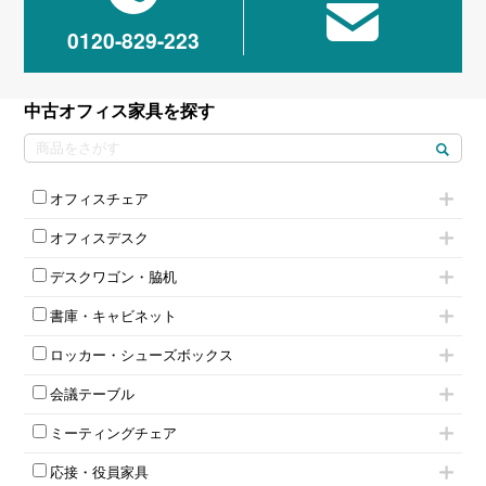
0120-829-223
中古オフィス家具を探す
オフィスチェア
肘付きチェア
オフィスデスク
肘無しチェア
片袖机
役員チェア
デスクワゴン・脇机
フリーアドレスデスク（ベンチデスク）
高級チェア（多機能チェア）
インワゴン2段
昇降デスク
オフィスチェアその他
書庫・キャビネット
インワゴン3段
オフィスデスクその他
ハイキャビネット
脇机
両袖机
ロッカー・シューズボックス
ローキャビネット
ワゴンその他
平机・平デスク
1人用ロッカー
両開きキャビネット
会議テーブル
2人用ロッカー
スチールキャビネット
ミーティングテーブル
3人用ロッカー
上下連結キャビネット
ミーティングチェア
スタッキングテーブル
4人用ロッカー
整理ケース（ペーパーケース）
キャスター付きミーティングチェア
ネスティングテーブル
5人用ロッカー
軽量ラック（スチールラック）
応接・役員家具
スタッキングミーティングチェア
幕板付テーブル