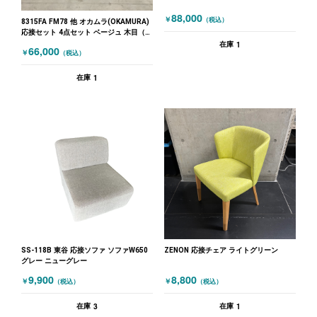
88,000
￥
（税込）
8315FA FM78 他 オカムラ(OKAMURA)
応接セット 4点セット ベージュ 木目（ダ
ークブラウン）
1
在庫
66,000
￥
（税込）
1
在庫
SS-118B 東谷 応接ソファ ソファW650
ZENON 応接チェア ライトグリーン
グレー ニューグレー
9,900
8,800
￥
￥
（税込）
（税込）
3
1
在庫
在庫