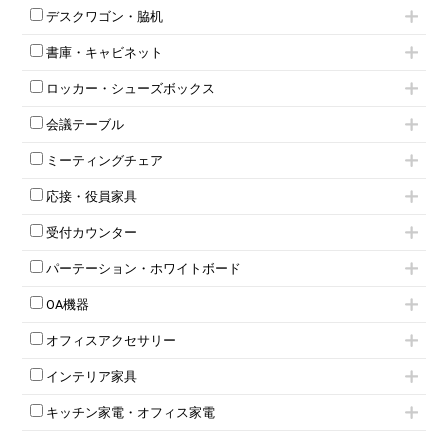
片袖机
役員チェア
デスクワゴン・脇机
フリーアドレスデスク（ベンチデスク）
高級チェア（多機能チェア）
インワゴン2段
昇降デスク
オフィスチェアその他
書庫・キャビネット
インワゴン3段
オフィスデスクその他
ハイキャビネット
脇机
両袖机
ロッカー・シューズボックス
ローキャビネット
ワゴンその他
平机・平デスク
1人用ロッカー
両開きキャビネット
会議テーブル
2人用ロッカー
スチールキャビネット
ミーティングテーブル
3人用ロッカー
上下連結キャビネット
ミーティングチェア
スタッキングテーブル
4人用ロッカー
整理ケース（ペーパーケース）
キャスター付きミーティングチェア
ネスティングテーブル
5人用ロッカー
軽量ラック（スチールラック）
応接・役員家具
スタッキングミーティングチェア
幕板付テーブル
6人用ロッカー
メタルラック
応接セット
テーブル付きミーティングチェア
カウンターテーブル
8人用ロッカー
収納家具その他
受付カウンター
応接ソファ
ネスティングミーティングチェア
キャスター 付きテーブル
パーソナルロッカー
オープン書庫
ハイカウンター
応接チェア
折りたたみミーティングチェア
T字脚テーブル
多人数ロッカー
パーテーション・ホワイトボード
両開書庫
ローカウンター
応接テーブル
丸椅子
大型会議テーブル
シリンダー錠ロッカー
引き違い書庫
パーテーション
ラウンジカウンター
応接・役員家具その他
ハイチェア
会議テーブルW1200～
OA機器
ダイヤル錠ロッカー
ラテラル書庫
自立タイプパーテーション
受付カウンターその他
シェルチェア
会議テーブルW1500～
ボタン錠ロッカー
iPad
パーテーションその他
ミーティングチェアその他
オフィスアクセサリー
会議テーブルW1800～
ダイヤル錠ロッカー
電話機（ビジネスフォン）
脚付ホワイトボード
折りたたみ会議テーブル
シューズロッカー・下駄箱
チェア用台車
シュレッダー
壁掛けホワイトボード
インテリア家具
平行スタックテーブル
ワードローブ・クローゼット
演台・講演台・演説台
プロジェクター
スケジュールボード・行動予定表
ハイテーブル
ロッカーその他
モールドチェア
防音パネル
スクリーン
ホワイトボードその他
キッチン家電・オフィス家電
会議テーブルその他
ダイニングチェア
個室ブース
液晶モニター・ディスプレイ
電気ポッド
ダイニングテーブル
耐火金庫
プリンター・コピー機