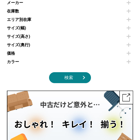
メーカー
冷蔵庫・洗濯機
カウンターテーブル
コートハンガー・ポールハンガー
その他OA機器
空気清浄機・加湿器
センターテーブル・サイドテーブル
傘立て
在庫数
電子レンジ
カフェテーブル
食器棚・キッチンキャビネット
エリア別在庫
液晶テレビ・モニター類
ベンチ・スツール
カタログスタンド
エアコン
ソファ
サイズ(幅)
オフィスアクセサリーその他
照明機器
シェルフ
サイズ(高さ)
掃除機
ダストボックス（ゴミ箱）
サイズ(奥行)
季節家電
インテリア家具その他
その他キッチン家電・オフィス家電
価格
カラー
検索