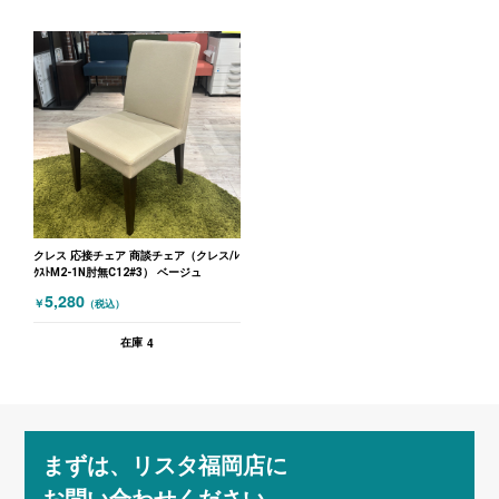
クレス 応接チェア 商談チェア（クレス/ﾚ
ｸｽﾄM2-1N肘無C12#3） ベージュ
5,280
￥
（税込）
4
在庫
まずは、リスタ福岡店に