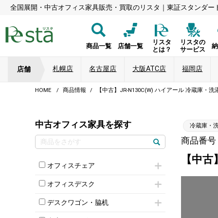
全国展開・中古オフィス家具販売・買取のリスタ｜東証スタンダー
リスタ
リスタの
商品一覧
店舗一覧
とは？
サービス
札幌店
名古屋店
大阪ATC店
福岡店
店舗
HOME
商品情報
【中古】JR-N130C(W) ハイアール 冷蔵庫・洗濯
中古オフィス家具を探す
冷蔵庫・
商品番号：8
【中古】
オフィスチェア
肘付きチェア
オフィスデスク
肘無しチェア
片袖机
役員チェア
デスクワゴン・脇机
フリーアドレスデスク（ベンチデスク）
高級チェア（多機能チェア）
インワゴン2段