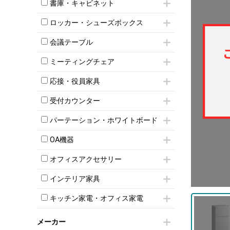
昇降デスク
オフィスチェアその他
書庫・キャビネット
インワゴン3段
オフィスデスクその他
ハイキャビネット
脇机
両袖机
ロッカー・シューズボックス
ローキャビネット
ワゴンその他
平机・平デスク
1人用ロッカー
両開きキャビネット
会議テーブル
2人用ロッカー
スチールキャビネット
ミーティングテーブル
3人用ロッカー
上下連結キャビネット
ミーティングチェア
スタッキングテーブル
4人用ロッカー
整理ケース（ペーパーケース）
キャスター付きミーティングチェア
ネスティングテーブル
5人用ロッカー
応接・役員家具
軽量ラック（スチールラック）
スタッキングミーティングチェア
幕板付テーブル
6人用ロッカー
メタルラック
応接セット
テーブル付きミーティングチェア
カウンターテーブル
受付カウンター
8人用ロッカー
収納家具その他
応接ソファ
ネスティングミーティングチェア
キャスター 付きテーブル
パーソナルロッカー
オープン書庫
ハイカウンター
応接チェア
折りたたみミーティングチェア
パーテーション・ホワイトボード
T字脚テーブル
多人数ロッカー
両開書庫
ローカウンター
応接テーブル
丸椅子
大型会議テーブル
シリンダー錠ロッカー
パーテーション
引き違い書庫
ラウンジカウンター
応接・役員家具その他
OA機器
ハイチェア
会議テーブルW1200～
ダイヤル錠ロッカー
自立タイプパーテーション
ラテラル書庫
受付カウンターその他
シェルチェア
会議テーブルW1500～
iPad
ボタン錠ロッカー
パーテーションその他
オフィスアクセサリー
ミーティングチェアその他
会議テーブルW1800～
電話機（ビジネスフォン）
ダイヤル錠ロッカー
脚付ホワイトボード
チェア用台車
折りたたみ会議テーブル
シュレッダー
シューズロッカー・下駄箱
壁掛けホワイトボード
インテリア家具
演台・講演台・演説台
平行スタックテーブル
プロジェクター
ワードローブ・クローゼット
スケジュールボード・行動予定表
モールドチェア
防音パネル
ハイテーブル
スクリーン
キッチン家電・オフィス家電
ロッカーその他
ホワイトボードその他
ダイニングチェア
個室ブース
会議テーブルその他
液晶モニター・ディスプレイ
電気ポッド
ダイニングテーブル
耐火金庫
プリンター・コピー機
メーカー
冷蔵庫・洗濯機
カウンターテーブル
コートハンガー・ポールハンガー