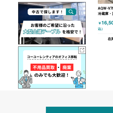
AQW-V
冷蔵庫・
濯機 20
16,5
￥
ホワイト
込）
在