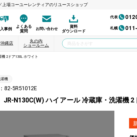
ド上場コーユーレンティアのリユースショップ
012
代表
011
よくある
資料
札幌
納入事例
お問い合わせ
質問
ダウンロード
丸の内
沖縄店
ショールーム
機 2ドア130L ホワイト
洗濯機
2-5R51012E
JR-N130C(W) ハイアール 冷蔵庫・洗濯機 2