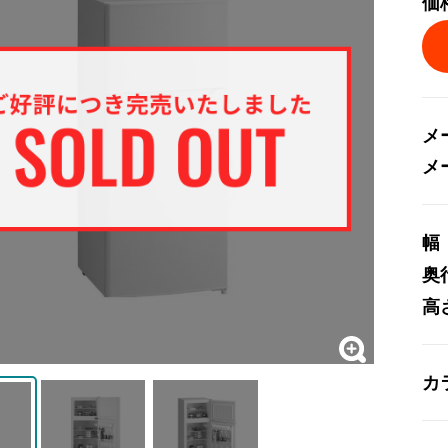
価
メ
メ
幅
奥
高
カ