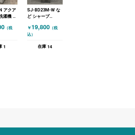
7N アクア
SJ-BD23M-W な
洗濯機 洗
ど シャープ
23年製
(SHARP) 冷蔵
00
19,800
￥
（税
（税
庫・洗濯機 グレー
込）
シルバー
1
14
庫
在庫