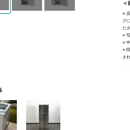
＜
※
グ
だ
※
※
※
さ
品