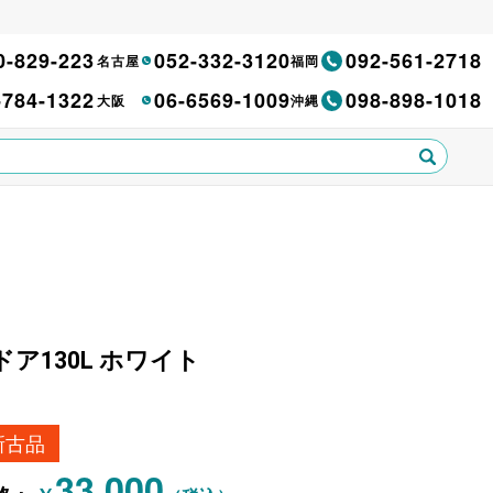
0-829-223
052-332-3120
092-561-2718
名古屋
福岡
-784-1322
06-6569-1009
098-898-1018
大阪
沖縄
ドア130L ホワイト
新古品
33,000