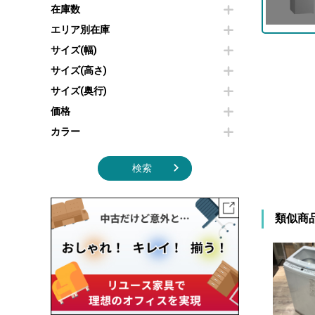
その他OA機器
空気清浄機・加湿器
在庫数
センターテーブル・サイドテーブル
傘立て
電子レンジ
カフェテーブル
食器棚・キッチンキャビネット
エリア別在庫
液晶テレビ・モニター類
ベンチ・スツール
カタログスタンド
サイズ(幅)
エアコン
ソファ
オフィスアクセサリーその他
照明機器
シェルフ
サイズ(高さ)
掃除機
ダストボックス（ゴミ箱）
サイズ(奥行)
季節家電
インテリア家具その他
その他キッチン家電・オフィス家電
価格
カラー
検索
類似商