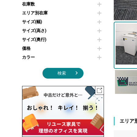
その他OA機器
空気清浄機・加湿器
在庫数
センターテーブル・サイドテーブル
傘立て
電子レンジ
カフェテーブル
食器棚・キッチンキャビネット
エリア別在庫
液晶テレビ・モニター類
ベンチ・スツール
カタログスタンド
サイズ(幅)
エアコン
ソファ
オフィスアクセサリーその他
照明機器
シェルフ
サイズ(高さ)
掃除機
ダストボックス（ゴミ箱）
サイズ(奥行)
季節家電
インテリア家具その他
その他キッチン家電・オフィス家電
価格
カラー
検索
エリア