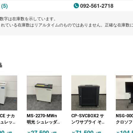
(5)
092-561-2718
岡
内の数字は在庫数を示しています。
示されている在庫数はリアルタイムのものではありません。正確な在庫数
品
-CE ナカ
MS-2270-MWn
CP-SVCBOX2 サ
NSG-00
シュレッダ
明光 シュレッダー
ンワサプライ その
クロソフ
イト
ニューグレー
他OA機器 新古品
ニター・
00
27,500
71,500
104,