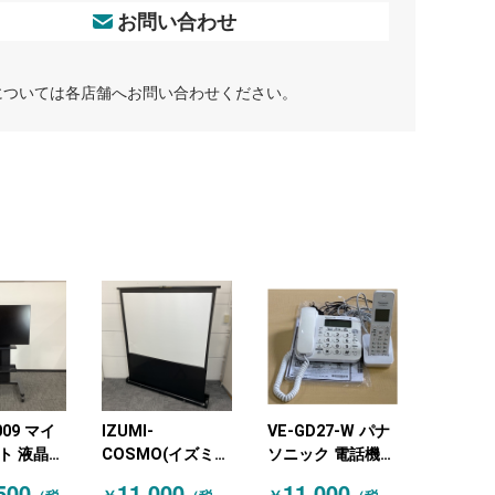
お問い合わせ
については各店舗へお問い合わせください。
VE-GD27-W パナ
009 マイ
IZUMI-
ソニック 電話機
ト 液晶モ
COSMO(イズミコ
（ビジネスフォ
ディスプ
スモ) スクリーン
11,000
500
11,000