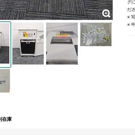
グ
だ
※
※
別在庫