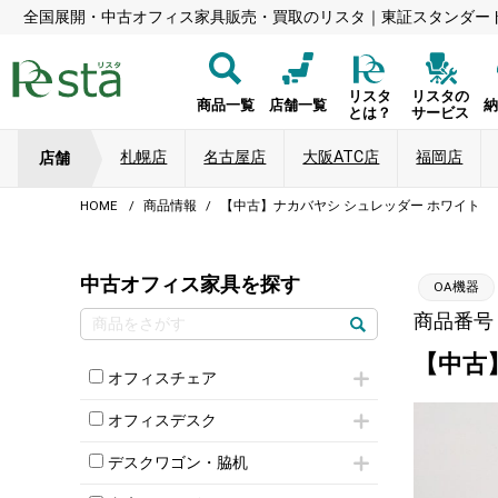
全国展開・中古オフィス家具販売・買取のリスタ｜東証スタンダー
リスタ
リスタの
商品一覧
店舗一覧
とは？
サービス
札幌店
名古屋店
大阪ATC店
福岡店
店舗
HOME
商品情報
【中古】ナカバヤシ シュレッダー ホワイト
中古オフィス家具を探す
OA機器
商品番号：8
【中古
オフィスチェア
肘付きチェア
オフィスデスク
肘無しチェア
片袖机
役員チェア
デスクワゴン・脇机
フリーアドレスデスク（ベンチデスク）
高級チェア（多機能チェア）
インワゴン2段