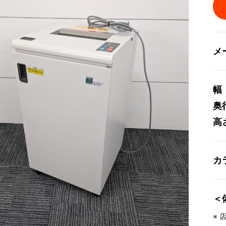
メ
幅
奥
高
カ
＜
※