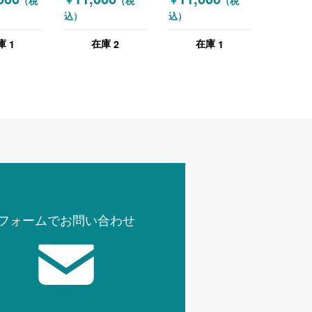
￥
￥
（税
（税
（税
ン） 電話機(子機
ジタルホワ
自立型 ブラック
込）
込）
付) ホワイト
ド
ホワイト
eHub2S
1
1
2
在庫
庫
在庫
チ ブラック
フォームでお問い合わせ