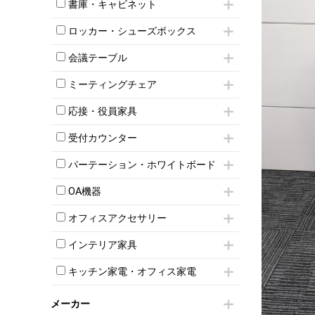
昇降デスク
オフィスチェアその他
書庫・キャビネット
インワゴン3段
オフィスデスクその他
ハイキャビネット
脇机
両袖机
ロッカー・シューズボックス
ローキャビネット
ワゴンその他
平机・平デスク
1人用ロッカー
両開きキャビネット
会議テーブル
2人用ロッカー
スチールキャビネット
ミーティングテーブル
3人用ロッカー
上下連結キャビネット
ミーティングチェア
スタッキングテーブル
4人用ロッカー
整理ケース（ペーパーケース）
キャスター付きミーティングチェア
ネスティングテーブル
5人用ロッカー
応接・役員家具
軽量ラック（スチールラック）
スタッキングミーティングチェア
幕板付テーブル
6人用ロッカー
メタルラック
応接セット
テーブル付きミーティングチェア
カウンターテーブル
受付カウンター
8人用ロッカー
収納家具その他
応接ソファ
ネスティングミーティングチェア
キャスター 付きテーブル
パーソナルロッカー
オープン書庫
ハイカウンター
応接チェア
折りたたみミーティングチェア
パーテーション・ホワイトボード
T字脚テーブル
多人数ロッカー
両開書庫
ローカウンター
応接テーブル
丸椅子
大型会議テーブル
シリンダー錠ロッカー
パーテーション
引き違い書庫
ラウンジカウンター
応接・役員家具その他
OA機器
ハイチェア
会議テーブルW1200～
ダイヤル錠ロッカー
自立タイプパーテーション
ラテラル書庫
受付カウンターその他
シェルチェア
会議テーブルW1500～
iPad
ボタン錠ロッカー
パーテーションその他
オフィスアクセサリー
ミーティングチェアその他
会議テーブルW1800～
電話機（ビジネスフォン）
ダイヤル錠ロッカー
脚付ホワイトボード
チェア用台車
折りたたみ会議テーブル
シュレッダー
シューズロッカー・下駄箱
壁掛けホワイトボード
インテリア家具
演台・講演台・演説台
平行スタックテーブル
プロジェクター
ワードローブ・クローゼット
スケジュールボード・行動予定表
モールドチェア
防音パネル
ハイテーブル
スクリーン
キッチン家電・オフィス家電
ロッカーその他
ホワイトボードその他
ダイニングチェア
個室ブース
会議テーブルその他
液晶モニター・ディスプレイ
電気ポッド
ダイニングテーブル
耐火金庫
プリンター・コピー機
メーカー
冷蔵庫・洗濯機
カウンターテーブル
コートハンガー・ポールハンガー