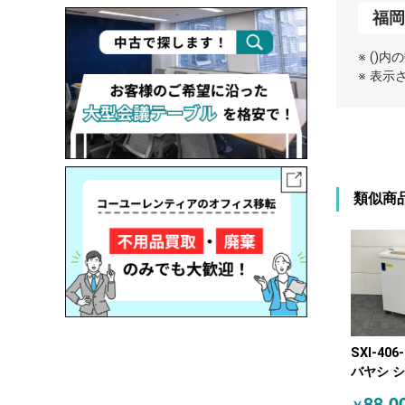
福
※ ()
※ 表
類似商
SXI-406
バヤシ 
ー ホワ
88,0