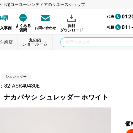
ド上場コーユーレンティアのリユースショップ
012
代表
011
よくある
資料
札幌
納入事例
お問い合わせ
質問
ダウンロード
丸の内
沖縄店
ショールーム
シュレッダー
2-ASR40430E
】ナカバヤシ シュレッダー ホワイト
価