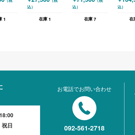
￥
￥
￥
（税
（税
（税
サーバーラック19
レイ デ
込）
込）
込）
インチ未開封 ブラ
イトボー
ック
Surfac
1
1
7
庫
在庫
在庫
在
50イン
に
お電話でお問い合わせ
18:00
・祝日
092-561-2718