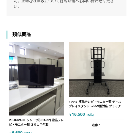
ん。正確な在庫数については各店舗へお問い合わせくださ
い。
類似商品
ハヤミ 液晶テレビ・モニター類 ディス
プレイスタンド ～55V型対応 ブラック
16,500
￥
（税込）
2T-B32AB1 シャープ(SHARP) 液晶テレ
ビ・モニター類 ２０１７年製
1
在庫
6,600