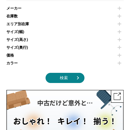
電気ポッド
ダイニングテーブル
耐火金庫
プリンター・コピー機
メーカー
冷蔵庫・洗濯機
カウンターテーブル
コートハンガー・ポールハンガー
その他OA機器
空気清浄機・加湿器
センターテーブル・サイドテーブル
傘立て
在庫数
電子レンジ
カフェテーブル
食器棚・キッチンキャビネット
エリア別在庫
液晶テレビ・モニター類
ベンチ・スツール
カタログスタンド
エアコン
ソファ
サイズ(幅)
オフィスアクセサリーその他
照明機器
シェルフ
サイズ(高さ)
掃除機
ダストボックス（ゴミ箱）
サイズ(奥行)
季節家電
インテリア家具その他
その他キッチン家電・オフィス家電
価格
カラー
検索