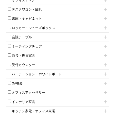
オフィスデスク
肘無しチェア
片袖机
役員チェア
デスクワゴン・脇机
フリーアドレスデスク（ベンチデスク）
高級チェア（多機能チェア）
インワゴン2段
昇降デスク
オフィスチェアその他
書庫・キャビネット
インワゴン3段
オフィスデスクその他
ハイキャビネット
脇机
両袖机
ロッカー・シューズボックス
ローキャビネット
ワゴンその他
平机・平デスク
1人用ロッカー
両開きキャビネット
会議テーブル
2人用ロッカー
スチールキャビネット
ミーティングテーブル
3人用ロッカー
上下連結キャビネット
ミーティングチェア
スタッキングテーブル
4人用ロッカー
整理ケース（ペーパーケース）
キャスター付きミーティングチェア
ネスティングテーブル
5人用ロッカー
軽量ラック（スチールラック）
応接・役員家具
スタッキングミーティングチェア
幕板付テーブル
6人用ロッカー
メタルラック
応接セット
テーブル付きミーティングチェア
カウンターテーブル
8人用ロッカー
収納家具その他
受付カウンター
応接ソファ
ネスティングミーティングチェア
キャスター 付きテーブル
パーソナルロッカー
オープン書庫
ハイカウンター
応接チェア
折りたたみミーティングチェア
T字脚テーブル
多人数ロッカー
パーテーション・ホワイトボード
両開書庫
ローカウンター
応接テーブル
丸椅子
大型会議テーブル
シリンダー錠ロッカー
引き違い書庫
パーテーション
ラウンジカウンター
応接・役員家具その他
ハイチェア
会議テーブルW1200～
OA機器
ダイヤル錠ロッカー
ラテラル書庫
自立タイプパーテーション
受付カウンターその他
シェルチェア
会議テーブルW1500～
ボタン錠ロッカー
iPad
パーテーションその他
ミーティングチェアその他
オフィスアクセサリー
会議テーブルW1800～
ダイヤル錠ロッカー
電話機（ビジネスフォン）
脚付ホワイトボード
折りたたみ会議テーブル
シューズロッカー・下駄箱
チェア用台車
シュレッダー
壁掛けホワイトボード
インテリア家具
平行スタックテーブル
ワードローブ・クローゼット
演台・講演台・演説台
プロジェクター
スケジュールボード・行動予定表
ハイテーブル
ロッカーその他
モールドチェア
防音パネル
スクリーン
ホワイトボードその他
キッチン家電・オフィス家電
会議テーブルその他
ダイニングチェア
個室ブース
液晶モニター・ディスプレイ