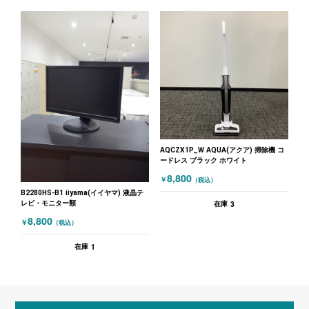
AQCZX1P_W AQUA(アクア) 掃除機 コ
ードレス ブラック ホワイト
8,800
￥
（税込）
B2280HS-B1 iiyama(イイヤマ) 液晶テ
レビ・モニター類
3
在庫
8,800
￥
（税込）
1
在庫