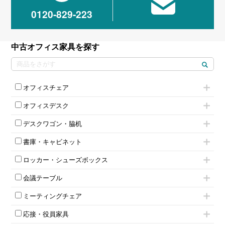
0120-829-223
中古オフィス家具を探す
オフィスチェア
肘付きチェア
オフィスデスク
肘無しチェア
片袖机
役員チェア
デスクワゴン・脇机
フリーアドレスデスク（ベンチデスク）
高級チェア（多機能チェア）
インワゴン2段
昇降デスク
オフィスチェアその他
書庫・キャビネット
インワゴン3段
オフィスデスクその他
ハイキャビネット
脇机
両袖机
ロッカー・シューズボックス
ローキャビネット
ワゴンその他
平机・平デスク
1人用ロッカー
両開きキャビネット
会議テーブル
2人用ロッカー
スチールキャビネット
ミーティングテーブル
3人用ロッカー
上下連結キャビネット
ミーティングチェア
スタッキングテーブル
4人用ロッカー
整理ケース（ペーパーケース）
キャスター付きミーティングチェア
ネスティングテーブル
5人用ロッカー
軽量ラック（スチールラック）
応接・役員家具
スタッキングミーティングチェア
幕板付テーブル
6人用ロッカー
メタルラック