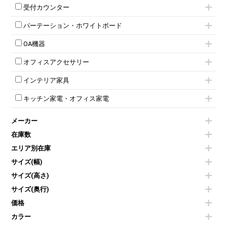
応接セット
テーブル付きミーティングチェア
カウンターテーブル
8人用ロッカー
収納家具その他
受付カウンター
応接ソファ
ネスティングミーティングチェア
キャスター 付きテーブル
パーソナルロッカー
オープン書庫
ハイカウンター
応接チェア
折りたたみミーティングチェア
T字脚テーブル
多人数ロッカー
パーテーション・ホワイトボード
両開書庫
ローカウンター
応接テーブル
丸椅子
大型会議テーブル
シリンダー錠ロッカー
引き違い書庫
パーテーション
ラウンジカウンター
応接・役員家具その他
ハイチェア
会議テーブルW1200～
OA機器
ダイヤル錠ロッカー
ラテラル書庫
自立タイプパーテーション
受付カウンターその他
シェルチェア
会議テーブルW1500～
ボタン錠ロッカー
iPad
パーテーションその他
ミーティングチェアその他
オフィスアクセサリー
会議テーブルW1800～
ダイヤル錠ロッカー
電話機（ビジネスフォン）
脚付ホワイトボード
折りたたみ会議テーブル
シューズロッカー・下駄箱
チェア用台車
シュレッダー
壁掛けホワイトボード
インテリア家具
平行スタックテーブル
ワードローブ・クローゼット
演台・講演台・演説台
プロジェクター
スケジュールボード・行動予定表
ハイテーブル
ロッカーその他
モールドチェア
防音パネル
スクリーン
ホワイトボードその他
キッチン家電・オフィス家電
会議テーブルその他
ダイニングチェア
個室ブース
液晶モニター・ディスプレイ
電気ポッド
ダイニングテーブル
耐火金庫
プリンター・コピー機
メーカー
冷蔵庫・洗濯機
カウンターテーブル
コートハンガー・ポールハンガー
その他OA機器
空気清浄機・加湿器
センターテーブル・サイドテーブル
傘立て
在庫数
電子レンジ
カフェテーブル
食器棚・キッチンキャビネット
エリア別在庫
液晶テレビ・モニター類
ベンチ・スツール
カタログスタンド
エアコン
ソファ
サイズ(幅)
オフィスアクセサリーその他
照明機器
シェルフ
サイズ(高さ)
掃除機
ダストボックス（ゴミ箱）
サイズ(奥行)
季節家電
インテリア家具その他
その他キッチン家電・オフィス家電
価格
カラー