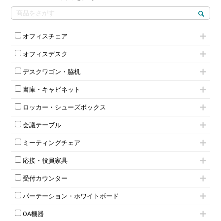
オフィスチェア
肘付きチェア
オフィスデスク
肘無しチェア
片袖机
役員チェア
デスクワゴン・脇机
フリーアドレスデスク（ベンチデスク）
高級チェア（多機能チェア）
インワゴン2段
昇降デスク
オフィスチェアその他
書庫・キャビネット
インワゴン3段
オフィスデスクその他
ハイキャビネット
脇机
両袖机
ロッカー・シューズボックス
ローキャビネット
ワゴンその他
平机・平デスク
1人用ロッカー
両開きキャビネット
会議テーブル
2人用ロッカー
スチールキャビネット
ミーティングテーブル
3人用ロッカー
上下連結キャビネット
ミーティングチェア
スタッキングテーブル
4人用ロッカー
整理ケース（ペーパーケース）
キャスター付きミーティングチェア
ネスティングテーブル
5人用ロッカー
軽量ラック（スチールラック）
応接・役員家具
スタッキングミーティングチェア
幕板付テーブル
6人用ロッカー
メタルラック
応接セット
テーブル付きミーティングチェア
カウンターテーブル
8人用ロッカー
収納家具その他
受付カウンター
応接ソファ
ネスティングミーティングチェア
キャスター 付きテーブル
パーソナルロッカー
オープン書庫
ハイカウンター
応接チェア
折りたたみミーティングチェア
T字脚テーブル
多人数ロッカー
パーテーション・ホワイトボード
両開書庫
ローカウンター
応接テーブル
丸椅子
大型会議テーブル
シリンダー錠ロッカー
引き違い書庫
パーテーション
ラウンジカウンター
応接・役員家具その他
ハイチェア
会議テーブルW1200～
OA機器
ダイヤル錠ロッカー
ラテラル書庫
自立タイプパーテーション
受付カウンターその他