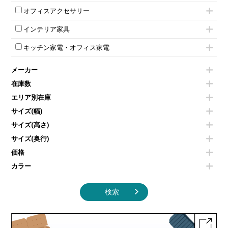
シェルチェア
会議テーブルW1500～
ボタン錠ロッカー
iPad
パーテーションその他
ミーティングチェアその他
オフィスアクセサリー
会議テーブルW1800～
ダイヤル錠ロッカー
電話機（ビジネスフォン）
脚付ホワイトボード
折りたたみ会議テーブル
シューズロッカー・下駄箱
チェア用台車
シュレッダー
壁掛けホワイトボード
インテリア家具
平行スタックテーブル
ワードローブ・クローゼット
演台・講演台・演説台
プロジェクター
スケジュールボード・行動予定表
ハイテーブル
ロッカーその他
モールドチェア
防音パネル
スクリーン
ホワイトボードその他
キッチン家電・オフィス家電
会議テーブルその他
ダイニングチェア
個室ブース
液晶モニター・ディスプレイ
電気ポッド
ダイニングテーブル
耐火金庫
プリンター・コピー機
メーカー
冷蔵庫・洗濯機
カウンターテーブル
コートハンガー・ポールハンガー
その他OA機器
空気清浄機・加湿器
センターテーブル・サイドテーブル
傘立て
在庫数
電子レンジ
カフェテーブル
食器棚・キッチンキャビネット
エリア別在庫
液晶テレビ・モニター類
ベンチ・スツール
カタログスタンド
エアコン
ソファ
サイズ(幅)
オフィスアクセサリーその他
照明機器
シェルフ
サイズ(高さ)
掃除機
ダストボックス（ゴミ箱）
サイズ(奥行)
季節家電
インテリア家具その他
その他キッチン家電・オフィス家電
価格
カラー
検索