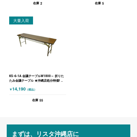
2
5
在庫
在庫
大量入荷
KS-6-1A 会議テーブルW1800～ 折りた
たみ会議テーブル ★沖縄店処分特価! 木
目（ブラウン）
14,190
￥
（税込）
55
在庫
まずは、リスタ沖縄店に