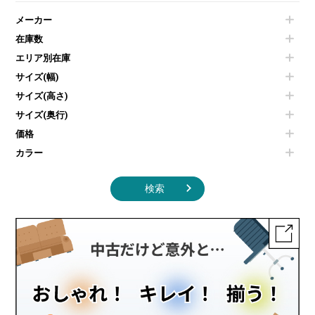
電気ポッド
ダイニングテーブル
耐火金庫
プリンター・コピー機
メーカー
冷蔵庫・洗濯機
カウンターテーブル
コートハンガー・ポールハンガー
その他OA機器
空気清浄機・加湿器
センターテーブル・サイドテーブル
傘立て
在庫数
電子レンジ
カフェテーブル
食器棚・キッチンキャビネット
エリア別在庫
液晶テレビ・モニター類
ベンチ・スツール
カタログスタンド
エアコン
ソファ
サイズ(幅)
オフィスアクセサリーその他
照明機器
シェルフ
サイズ(高さ)
掃除機
ダストボックス（ゴミ箱）
サイズ(奥行)
季節家電
インテリア家具その他
その他キッチン家電・オフィス家電
価格
カラー
検索