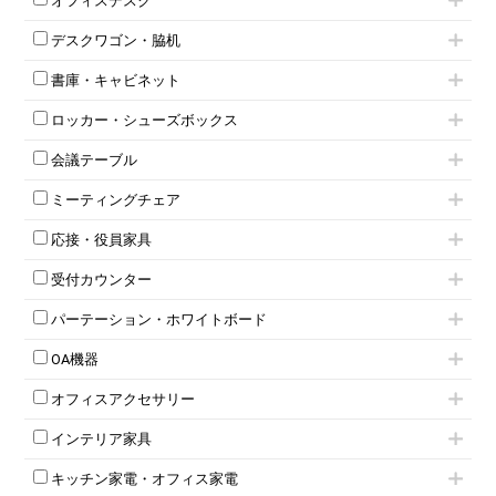
オフィスデスク
肘無しチェア
片袖机
役員チェア
デスクワゴン・脇机
フリーアドレスデスク（ベンチデスク）
高級チェア（多機能チェア）
インワゴン2段
昇降デスク
オフィスチェアその他
書庫・キャビネット
インワゴン3段
オフィスデスクその他
ハイキャビネット
脇机
両袖机
ロッカー・シューズボックス
ローキャビネット
ワゴンその他
平机・平デスク
1人用ロッカー
両開きキャビネット
会議テーブル
2人用ロッカー
スチールキャビネット
ミーティングテーブル
3人用ロッカー
上下連結キャビネット
ミーティングチェア
スタッキングテーブル
4人用ロッカー
整理ケース（ペーパーケース）
キャスター付きミーティングチェア
ネスティングテーブル
5人用ロッカー
軽量ラック（スチールラック）
応接・役員家具
スタッキングミーティングチェア
幕板付テーブル
6人用ロッカー
メタルラック
応接セット
テーブル付きミーティングチェア
カウンターテーブル
8人用ロッカー
収納家具その他
受付カウンター
応接ソファ
ネスティングミーティングチェア
キャスター 付きテーブル
パーソナルロッカー
オープン書庫
ハイカウンター
応接チェア
折りたたみミーティングチェア
T字脚テーブル
多人数ロッカー
パーテーション・ホワイトボード
両開書庫
ローカウンター
応接テーブル
丸椅子
大型会議テーブル
シリンダー錠ロッカー
引き違い書庫
パーテーション
ラウンジカウンター
応接・役員家具その他
ハイチェア
会議テーブルW1200～
OA機器
ダイヤル錠ロッカー
ラテラル書庫
自立タイプパーテーション
受付カウンターその他
シェルチェア
会議テーブルW1500～
ボタン錠ロッカー
iPad
パーテーションその他
ミーティングチェアその他
オフィスアクセサリー
会議テーブルW1800～
ダイヤル錠ロッカー
電話機（ビジネスフォン）
脚付ホワイトボード
折りたたみ会議テーブル
シューズロッカー・下駄箱
チェア用台車
シュレッダー
壁掛けホワイトボード
インテリア家具
平行スタックテーブル
ワードローブ・クローゼット
演台・講演台・演説台
プロジェクター
スケジュールボード・行動予定表
ハイテーブル
ロッカーその他
モールドチェア
防音パネル
スクリーン
ホワイトボードその他
キッチン家電・オフィス家電
会議テーブルその他
ダイニングチェア
個室ブース
液晶モニター・ディスプレイ