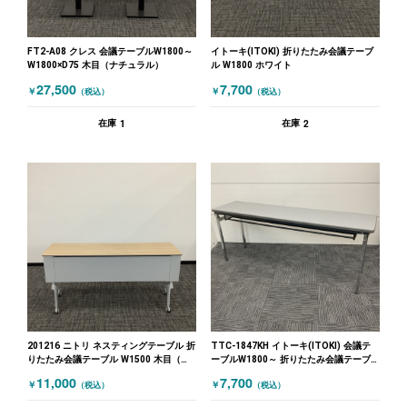
FT2-A08 クレス 会議テーブルW1800～
イトーキ(ITOKI) 折りたたみ会議テーブ
W1800×D75 木目（ナチュラル）
ル W1800 ホワイト
27,500
7,700
￥
￥
（税込）
（税込）
1
2
在庫
在庫
201216 ニトリ ネスティングテーブル 折
TTC-1847KH イトーキ(ITOKI) 会議テ
りたたみ会議テーブル W1500 木目（ナ
ーブルW1800～ 折りたたみ会議テーブ
チュラル）
ル W1800 グレー
11,000
7,700
￥
￥
（税込）
（税込）