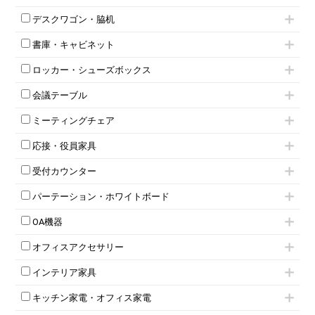
肘無しチェア
片袖机
役員チェア
デスクワゴン・脇机
フリーアドレスデスク（ベンチデスク）
高級チェア（多機能チェア）
インワゴン2段
昇降デスク
オフィスチェアその他
書庫・キャビネット
インワゴン3段
オフィスデスクその他
ハイキャビネット
脇机
両袖机
ロッカー・シューズボックス
ローキャビネット
ワゴンその他
平机・平デスク
1人用ロッカー
両開きキャビネット
会議テーブル
2人用ロッカー
スチールキャビネット
ミーティングテーブル
3人用ロッカー
上下連結キャビネット
ミーティングチェア
スタッキングテーブル
4人用ロッカー
整理ケース（ペーパーケース）
キャスター付きミーティングチェア
ネスティングテーブル
5人用ロッカー
軽量ラック（スチールラック）
応接・役員家具
スタッキングミーティングチェア
幕板付テーブル
6人用ロッカー
メタルラック
応接セット
テーブル付きミーティングチェア
カウンターテーブル
8人用ロッカー
収納家具その他
受付カウンター
応接ソファ
ネスティングミーティングチェア
キャスター 付きテーブル
パーソナルロッカー
オープン書庫
ハイカウンター
応接チェア
折りたたみミーティングチェア
T字脚テーブル
多人数ロッカー
パーテーション・ホワイトボード
両開書庫
ローカウンター
応接テーブル
丸椅子
大型会議テーブル
シリンダー錠ロッカー
引き違い書庫
パーテーション
ラウンジカウンター
応接・役員家具その他
ハイチェア
会議テーブルW1200～
OA機器
ダイヤル錠ロッカー
ラテラル書庫
自立タイプパーテーション
受付カウンターその他
シェルチェア
会議テーブルW1500～
ボタン錠ロッカー
iPad
パーテーションその他
ミーティングチェアその他
オフィスアクセサリー
会議テーブルW1800～
ダイヤル錠ロッカー
電話機（ビジネスフォン）
脚付ホワイトボード
折りたたみ会議テーブル
シューズロッカー・下駄箱
チェア用台車
シュレッダー
壁掛けホワイトボード
インテリア家具
平行スタックテーブル
ワードローブ・クローゼット
演台・講演台・演説台
プロジェクター
スケジュールボード・行動予定表
ハイテーブル
ロッカーその他
モールドチェア
防音パネル
スクリーン
ホワイトボードその他
キッチン家電・オフィス家電
会議テーブルその他
ダイニングチェア
個室ブース
液晶モニター・ディスプレイ