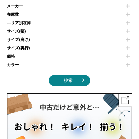
電気ポッド
ダイニングテーブル
耐火金庫
プリンター・コピー機
メーカー
冷蔵庫・洗濯機
カウンターテーブル
コートハンガー・ポールハンガー
その他OA機器
空気清浄機・加湿器
センターテーブル・サイドテーブル
傘立て
在庫数
電子レンジ
カフェテーブル
食器棚・キッチンキャビネット
エリア別在庫
液晶テレビ・モニター類
ベンチ・スツール
カタログスタンド
エアコン
ソファ
サイズ(幅)
オフィスアクセサリーその他
照明機器
シェルフ
サイズ(高さ)
掃除機
ダストボックス（ゴミ箱）
サイズ(奥行)
季節家電
インテリア家具その他
その他キッチン家電・オフィス家電
価格
カラー
検索