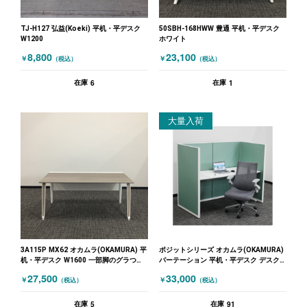
TJ-H127 弘益(Koeki) 平机・平デスク
50SBH-168HWW 豊通 平机・平デスク
W1200
ホワイト
8,800
23,100
￥
￥
（税込）
（税込）
6
1
在庫
在庫
大量入荷
3A115P MX62 オカムラ(OKAMURA) 平
ポジットシリーズ オカムラ(OKAMURA)
机・平デスク W1600 一部脚のグラつき
パーテーション 平机・平デスク デスク
あり ホワイト 木目（ブラウン）
W1600・パーテーションセット 1人用 幅
27,500
33,000
￥
￥
（税込）
（税込）
1600 高さ1300 ポジットシリーズ グリ
ーン ホワイト
5
91
在庫
在庫