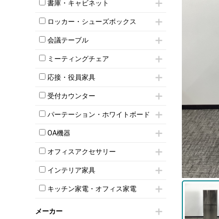
昇降デスク
オフィスチェアその他
書庫・キャビネット
インワゴン3段
オフィスデスクその他
ハイキャビネット
脇机
両袖机
ロッカー・シューズボックス
ローキャビネット
ワゴンその他
平机・平デスク
1人用ロッカー
両開きキャビネット
会議テーブル
2人用ロッカー
スチールキャビネット
ミーティングテーブル
3人用ロッカー
上下連結キャビネット
ミーティングチェア
スタッキングテーブル
4人用ロッカー
整理ケース（ペーパーケース）
キャスター付きミーティングチェア
ネスティングテーブル
5人用ロッカー
応接・役員家具
軽量ラック（スチールラック）
スタッキングミーティングチェア
幕板付テーブル
6人用ロッカー
メタルラック
応接セット
テーブル付きミーティングチェア
カウンターテーブル
受付カウンター
8人用ロッカー
収納家具その他
応接ソファ
ネスティングミーティングチェア
キャスター 付きテーブル
パーソナルロッカー
オープン書庫
ハイカウンター
応接チェア
折りたたみミーティングチェア
パーテーション・ホワイトボード
T字脚テーブル
多人数ロッカー
両開書庫
ローカウンター
応接テーブル
丸椅子
大型会議テーブル
シリンダー錠ロッカー
パーテーション
引き違い書庫
ラウンジカウンター
応接・役員家具その他
OA機器
ハイチェア
会議テーブルW1200～
ダイヤル錠ロッカー
自立タイプパーテーション
ラテラル書庫
受付カウンターその他
シェルチェア
会議テーブルW1500～
iPad
ボタン錠ロッカー
パーテーションその他
オフィスアクセサリー
ミーティングチェアその他
会議テーブルW1800～
電話機（ビジネスフォン）
ダイヤル錠ロッカー
脚付ホワイトボード
チェア用台車
折りたたみ会議テーブル
シュレッダー
シューズロッカー・下駄箱
壁掛けホワイトボード
インテリア家具
演台・講演台・演説台
平行スタックテーブル
プロジェクター
ワードローブ・クローゼット
スケジュールボード・行動予定表
モールドチェア
防音パネル
ハイテーブル
スクリーン
キッチン家電・オフィス家電
ロッカーその他
ホワイトボードその他
ダイニングチェア
個室ブース
会議テーブルその他
液晶モニター・ディスプレイ
電気ポッド
ダイニングテーブル
耐火金庫
プリンター・コピー機
メーカー
冷蔵庫・洗濯機
カウンターテーブル
コートハンガー・ポールハンガー