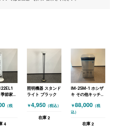
122EL1
照明機器 スタンド
IM-25M-1 ホシザ
 季節家電
ライト ブラック
キ その他キッチン
機・加湿
家電・オフィス家
00
4,950
88,000
￥
￥
（税
（税込）
（税
ーリア
電 製氷機
込）
イプ ホワ
2
在庫
4
2
庫
在庫