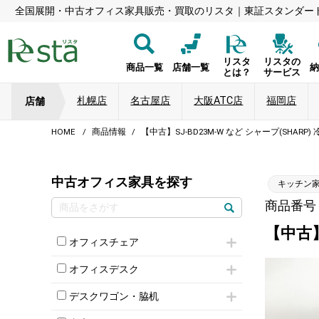
全国展開・中古オフィス家具販売・買取のリスタ｜東証スタンダー
リスタ
リスタの
商品一覧
店舗一覧
とは？
サービス
札幌店
名古屋店
大阪ATC店
福岡店
店舗
HOME
商品情報
【中古】SJ-BD23M-W など シャープ(SHAR
中古オフィス家具を探す
キッチン
商品番号：
【中古】
オフィスチェア
肘付きチェア
オフィスデスク
肘無しチェア
片袖机
役員チェア
デスクワゴン・脇机
フリーアドレスデスク（ベンチデスク）
高級チェア（多機能チェア）
インワゴン2段