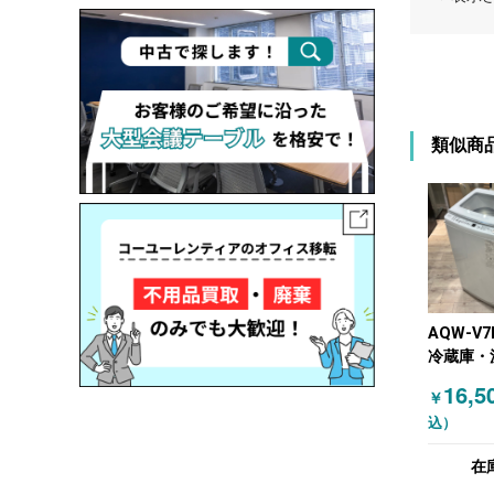
類似商
AQW-V
冷蔵庫・
濯機 20
16,5
￥
ホワイト
込）
在