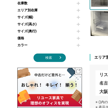
その他OA機器
空気清浄機・加湿器
在庫数
センターテーブル・サイドテーブル
傘立て
電子レンジ
カフェテーブル
食器棚・キッチンキャビネット
エリア別在庫
液晶テレビ・モニター類
ベンチ・スツール
カタログスタンド
サイズ(幅)
エアコン
ソファ
オフィスアクセサリーその他
照明機器
シェルフ
サイズ(高さ)
掃除機
ダストボックス（ゴミ箱）
サイズ(奥行)
季節家電
インテリア家具その他
その他キッチン家電・オフィス家電
価格
カラー
エリア
検索
リス
名
大阪
※ ()
※ 表