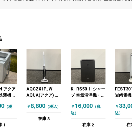
品
7N アクア
AQCZX1P_W
KI-RS50-H シャー
FEST30
洗濯機 洗
AQUA(アクア) 掃
プ 空気清浄機・加
岩﨑電機
23年製
除機 コードレス
湿器 グレー
空気清浄
00
8,800
16,000
33,0
￥
￥
￥
（税
（税込）
（税
ブラック ホワイト
器 エア
込）
込）
30W タ
3
在庫
イト
1
2
庫
在庫
在