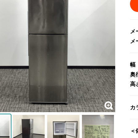
メ
メ
幅
奥
高
カ
＜