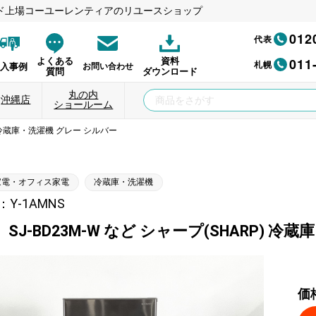
ド上場コーユーレンティアのリユースショップ
012
代表
011
よくある
資料
札幌
納入事例
お問い合わせ
質問
ダウンロード
丸の内
沖縄店
ショールーム
P) 冷蔵庫・洗濯機 グレー シルバー
家電・オフィス家電
冷蔵庫・洗濯機
Y-1AMNS
SJ-BD23M-W など シャープ(SHARP) 
価