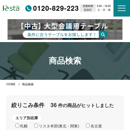
0120-829-223
営業時間
9:00～18:00
定休日
土・日・祝
商品検索
HOME
商品検索
36
絞りこみ条件
件の商品がヒットしました
エリア別在庫
札幌
リスタ本部(東北・関東)
名古屋