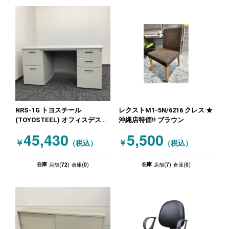
NRS-1G トヨスチール
レクストM1-5N/6216 クレス ★
(TOYOSTEEL) オフィスデスク
沖縄店特価!! ブラウン
両袖机 ★沖縄店処分特価! ニュ
45,430
5,500
ーグレー
￥
￥
（税込）
（税込）
72
0
7
0
在庫
在庫
店舗(
)
倉庫(
)
店舗(
)
倉庫(
)