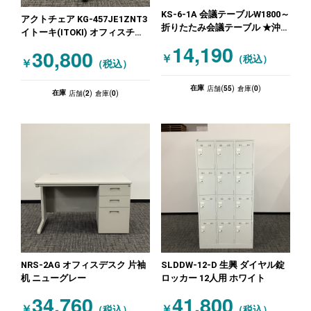
KS-6-1A 会議テーブルW1800～
アクトチェア KG-457JE1ZNT3
折りたたみ会議テーブル ★沖縄
イトーキ(ITOKI) オフィスチェ
店処分特価! 木目（ブラウン）
ア 肘付きチェア グレー
14,190
30,800
￥
（税込）
￥
（税込）
55
0
在庫
店舗(
)
倉庫(
)
2
0
在庫
店舗(
)
倉庫(
)
NRS-2AG オフィスデスク 片袖
SLDDW-12-D 生興 ダイヤル錠
机 ニューグレー
ロッカー 12人用 ホワイト
34,760
41,800
￥
￥
（税込）
（税込）