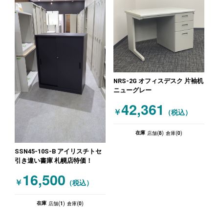
NRS-2G オフィスデスク 片袖机
ニューグレー
42,361
￥
（税込）
8
0
在庫
店舗(
)
倉庫(
)
SSN45-10S-B アイリスチトセ
引き違い書庫 札幌店特価！
16,500
￥
（税込）
1
0
在庫
店舗(
)
倉庫(
)