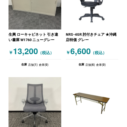
生興 ローキャビネット 引き違
NRS-4GR 肘付きチェア ★沖縄
い書庫 W1760 ニューグレー
店特価 グレー
13,200
6,600
￥
￥
（税込）
（税込）
1
0
6
0
在庫
在庫
店舗(
)
倉庫(
)
店舗(
)
倉庫(
)