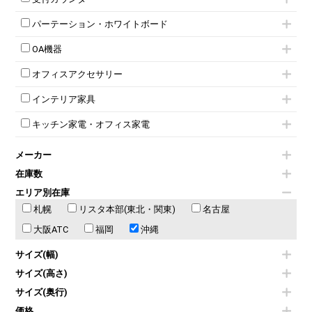
応接ソファ
ネスティングミーティングチェア
キャスター 付きテーブル
パーソナルロッカー
オープン書庫
ハイカウンター
応接チェア
折りたたみミーティングチェア
T字脚テーブル
多人数ロッカー
パーテーション・ホワイトボード
両開書庫
ローカウンター
応接テーブル
丸椅子
大型会議テーブル
シリンダー錠ロッカー
引き違い書庫
パーテーション
ラウンジカウンター
応接・役員家具その他
ハイチェア
会議テーブルW1200～
OA機器
ダイヤル錠ロッカー
ラテラル書庫
自立タイプパーテーション
受付カウンターその他
シェルチェア
会議テーブルW1500～
ボタン錠ロッカー
iPad
パーテーションその他
ミーティングチェアその他
オフィスアクセサリー
会議テーブルW1800～
ダイヤル錠ロッカー
電話機（ビジネスフォン）
脚付ホワイトボード
折りたたみ会議テーブル
シューズロッカー・下駄箱
チェア用台車
シュレッダー
壁掛けホワイトボード
インテリア家具
平行スタックテーブル
ワードローブ・クローゼット
演台・講演台・演説台
プロジェクター
スケジュールボード・行動予定表
ハイテーブル
ロッカーその他
モールドチェア
防音パネル
スクリーン
ホワイトボードその他
キッチン家電・オフィス家電
会議テーブルその他
ダイニングチェア
個室ブース
液晶モニター・ディスプレイ
電気ポッド
ダイニングテーブル
耐火金庫
プリンター・コピー機
メーカー
冷蔵庫・洗濯機
カウンターテーブル
コートハンガー・ポールハンガー
その他OA機器
空気清浄機・加湿器
センターテーブル・サイドテーブル
傘立て
在庫数
電子レンジ
カフェテーブル
食器棚・キッチンキャビネット
エリア別在庫
液晶テレビ・モニター類
ベンチ・スツール
カタログスタンド
札幌
エアコン
リスタ本部(東北・関東)
名古屋
ソファ
オフィスアクセサリーその他
照明機器
シェルフ
大阪ATC
福岡
沖縄
掃除機
ダストボックス（ゴミ箱）
季節家電
インテリア家具その他
サイズ(幅)
その他キッチン家電・オフィス家電
サイズ(高さ)
サイズ(奥行)
価格