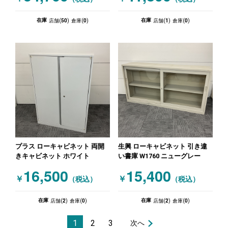
50
0
1
0
在庫
在庫
店舗(
)
倉庫(
)
店舗(
)
倉庫(
)
プラス ローキャビネット 両開
生興 ローキャビネット 引き違
きキャビネット ホワイト
い書庫 W1760 ニューグレー
16,500
15,400
￥
￥
（税込）
（税込）
2
0
2
0
在庫
在庫
店舗(
)
倉庫(
)
店舗(
)
倉庫(
)
1
2
3
次へ