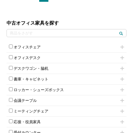
中古オフィス家具を探す
オフィスチェア
肘付きチェア
オフィスデスク
肘無しチェア
片袖机
役員チェア
デスクワゴン・脇机
フリーアドレスデスク（ベンチデスク）
高級チェア（多機能チェア）
インワゴン2段
昇降デスク
オフィスチェアその他
書庫・キャビネット
インワゴン3段
オフィスデスクその他
ハイキャビネット
脇机
両袖机
ロッカー・シューズボックス
ローキャビネット
ワゴンその他
平机・平デスク
1人用ロッカー
両開きキャビネット
会議テーブル
2人用ロッカー
スチールキャビネット
ミーティングテーブル
3人用ロッカー
上下連結キャビネット
ミーティングチェア
スタッキングテーブル
4人用ロッカー
整理ケース（ペーパーケース）
キャスター付きミーティングチェア
ネスティングテーブル
5人用ロッカー
軽量ラック（スチールラック）
応接・役員家具
スタッキングミーティングチェア
幕板付テーブル
6人用ロッカー
メタルラック
応接セット
テーブル付きミーティングチェア
カウンターテーブル
8人用ロッカー
収納家具その他
受付カウンター