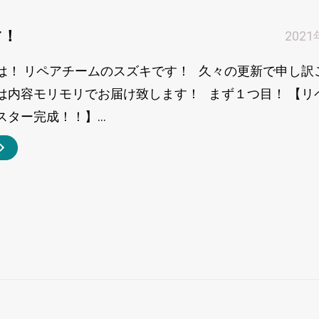
す！
202
は！ リペアチームのスズキです！ 久々の更新で申し訳
は内容モリモリでお届け致します！ まず１つ目！ 【リ
ター完成！！】...