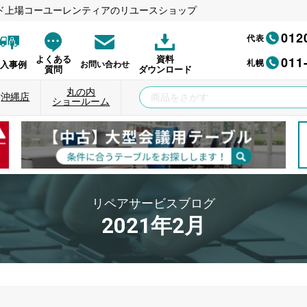
ド上場コーユーレンティアのリユースショップ
012
代表
011
よくある
資料
札幌
納入事例
お問い合わせ
質問
ダウンロード
丸の内
沖縄店
ショールーム
リペアサービスブログ
2021年2月