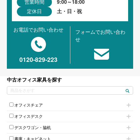
9:00～18:00
営業時間
土・日・祝
定休日
お電話でお問い合わせ
フォームでお問い合わ
せ
0120-829-223
中古オフィス家具を探す
オフィスチェア
肘付きチェア
オフィスデスク
肘無しチェア
片袖机
役員チェア
デスクワゴン・脇机
フリーアドレスデスク（ベンチデスク）
高級チェア（多機能チェア）
インワゴン2段
昇降デスク
オフィスチェアその他
書庫・キャビネット