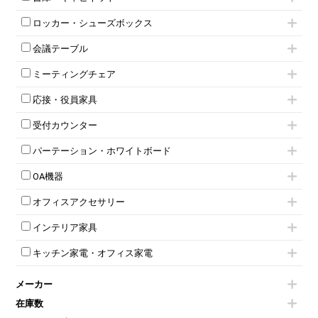
インワゴン3段
オフィスデスクその他
ハイキャビネット
脇机
両袖机
ロッカー・シューズボックス
ローキャビネット
ワゴンその他
平机・平デスク
1人用ロッカー
両開きキャビネット
会議テーブル
2人用ロッカー
スチールキャビネット
ミーティングテーブル
3人用ロッカー
上下連結キャビネット
ミーティングチェア
スタッキングテーブル
4人用ロッカー
整理ケース（ペーパーケース）
キャスター付きミーティングチェア
ネスティングテーブル
5人用ロッカー
軽量ラック（スチールラック）
応接・役員家具
スタッキングミーティングチェア
幕板付テーブル
6人用ロッカー
メタルラック
応接セット
テーブル付きミーティングチェア
カウンターテーブル
8人用ロッカー
収納家具その他
受付カウンター
応接ソファ
ネスティングミーティングチェア
キャスター 付きテーブル
パーソナルロッカー
オープン書庫
ハイカウンター
応接チェア
折りたたみミーティングチェア
T字脚テーブル
多人数ロッカー
パーテーション・ホワイトボード
両開書庫
ローカウンター
応接テーブル
丸椅子
大型会議テーブル
シリンダー錠ロッカー
引き違い書庫
パーテーション
ラウンジカウンター
応接・役員家具その他
ハイチェア
会議テーブルW1200～
OA機器
ダイヤル錠ロッカー
ラテラル書庫
自立タイプパーテーション
受付カウンターその他
シェルチェア
会議テーブルW1500～
ボタン錠ロッカー
iPad
パーテーションその他
ミーティングチェアその他
オフィスアクセサリー
会議テーブルW1800～
ダイヤル錠ロッカー
電話機（ビジネスフォン）
脚付ホワイトボード
折りたたみ会議テーブル
シューズロッカー・下駄箱
チェア用台車
シュレッダー
壁掛けホワイトボード
インテリア家具
平行スタックテーブル
ワードローブ・クローゼット
演台・講演台・演説台
プロジェクター
スケジュールボード・行動予定表
ハイテーブル
ロッカーその他
モールドチェア
防音パネル
スクリーン
ホワイトボードその他
キッチン家電・オフィス家電
会議テーブルその他
ダイニングチェア
個室ブース
液晶モニター・ディスプレイ
電気ポッド
ダイニングテーブル
耐火金庫
プリンター・コピー機
メーカー
冷蔵庫・洗濯機
カウンターテーブル
コートハンガー・ポールハンガー
その他OA機器
空気清浄機・加湿器
センターテーブル・サイドテーブル
傘立て
在庫数
電子レンジ
カフェテーブル
食器棚・キッチンキャビネット