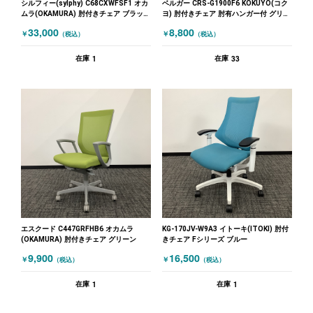
シルフィー(sylphy) C68CXWFSF1 オカ
ベルガー CRS-G1900F6 KOKUYO(コク
ムラ(OKAMURA) 肘付きチェア ブラック
ヨ) 肘付きチェア 肘有ハンガー付 グリー
ホワイト
ン
33,000
8,800
￥
￥
（税込）
（税込）
1
33
在庫
在庫
エスクード C447GRFHB6 オカムラ
KG-170JV-W9A3 イトーキ(ITOKI) 肘付
(OKAMURA) 肘付きチェア グリーン
きチェア Fシリーズ ブルー
9,900
16,500
￥
￥
（税込）
（税込）
1
1
在庫
在庫