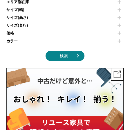
エリア別在庫
液晶テレビ・モニター類
ベンチ・スツール
カタログスタンド
エアコン
ソファ
サイズ(幅)
オフィスアクセサリーその他
照明機器
シェルフ
サイズ(高さ)
掃除機
ダストボックス（ゴミ箱）
サイズ(奥行)
季節家電
インテリア家具その他
その他キッチン家電・オフィス家電
価格
カラー
検索