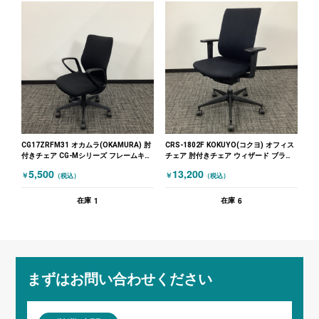
CG17ZRFM31 オカムラ(OKAMURA) 肘
CRS-1802F KOKUYO(コクヨ) オフィス
付きチェア CG-Mシリーズ フレームキズ
チェア 肘付きチェア ウィザード ブラッ
有 ブラック
ク
5,500
13,200
￥
￥
（税込）
（税込）
1
6
在庫
在庫
まずはお問い合わせください