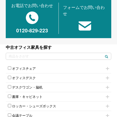
お電話でお問い合わせ
フォームでお問い合わ
せ
0120-829-223
中古オフィス家具を探す
オフィスチェア
肘付きチェア
オフィスデスク
肘無しチェア
片袖机
役員チェア
デスクワゴン・脇机
フリーアドレスデスク（ベンチデスク）
高級チェア（多機能チェア）
インワゴン2段
昇降デスク
オフィスチェアその他
書庫・キャビネット
インワゴン3段
オフィスデスクその他
ハイキャビネット
脇机
両袖机
ロッカー・シューズボックス
ローキャビネット
ワゴンその他
平机・平デスク
1人用ロッカー
両開きキャビネット
会議テーブル