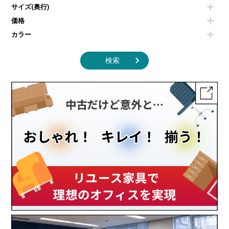
サイズ(奥行)
季節家電
インテリア家具その他
その他キッチン家電・オフィス家電
価格
カラー
検索