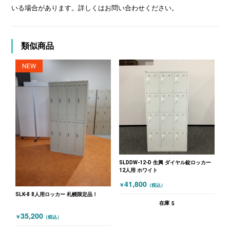
いる場合があります。詳しくはお問い合わせください。
類似商品
NEW
SLDDW-12-D 生興 ダイヤル錠ロッカー
12人用 ホワイト
41,800
￥
（税込）
SLK-8 8人用ロッカー 札幌限定品！
5
在庫
35,200
￥
（税込）