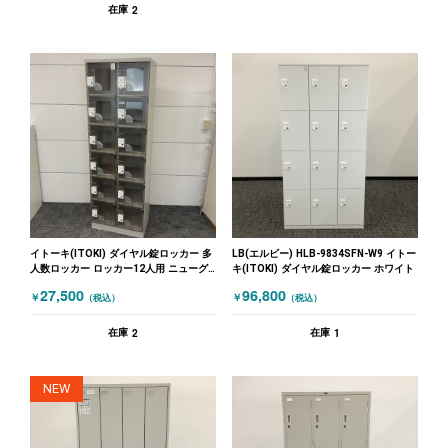
2
在庫
イトーキ(ITOKI) ダイヤル錠ロッカー 多
LB(エルビー) HLB-9834SFN-W9 イトー
人数ロッカー ロッカー12人用 ニューグ
キ(ITOKI) ダイヤル錠ロッカー ホワイト
レー
27,500
96,800
￥
￥
（税込）
（税込）
2
1
在庫
在庫
NEW