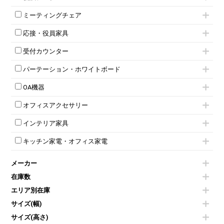
2人用ロッカー
スチールキャビネット
ミーティングテーブル
3人用ロッカー
上下連結キャビネット
ミーティングチェア
スタッキングテーブル
4人用ロッカー
整理ケース（ペーパーケース）
キャスター付きミーティングチェア
ネスティングテーブル
5人用ロッカー
軽量ラック（スチールラック）
応接・役員家具
スタッキングミーティングチェア
幕板付テーブル
6人用ロッカー
メタルラック
応接セット
テーブル付きミーティングチェア
カウンターテーブル
8人用ロッカー
収納家具その他
受付カウンター
応接ソファ
ネスティングミーティングチェア
キャスター 付きテーブル
パーソナルロッカー
オープン書庫
ハイカウンター
応接チェア
折りたたみミーティングチェア
T字脚テーブル
多人数ロッカー
パーテーション・ホワイトボード
両開書庫
ローカウンター
応接テーブル
丸椅子
大型会議テーブル
シリンダー錠ロッカー
引き違い書庫
パーテーション
ラウンジカウンター
応接・役員家具その他
ハイチェア
会議テーブルW1200～
OA機器
ダイヤル錠ロッカー
ラテラル書庫
自立タイプパーテーション
受付カウンターその他
シェルチェア
会議テーブルW1500～
ボタン錠ロッカー
iPad
パーテーションその他
ミーティングチェアその他
オフィスアクセサリー
会議テーブルW1800～
ダイヤル錠ロッカー
電話機（ビジネスフォン）
脚付ホワイトボード
折りたたみ会議テーブル
シューズロッカー・下駄箱
チェア用台車
シュレッダー
壁掛けホワイトボード
インテリア家具
平行スタックテーブル
ワードローブ・クローゼット
演台・講演台・演説台
プロジェクター
スケジュールボード・行動予定表
ハイテーブル
ロッカーその他
モールドチェア
防音パネル
スクリーン
ホワイトボードその他
キッチン家電・オフィス家電
会議テーブルその他
ダイニングチェア
個室ブース
液晶モニター・ディスプレイ
電気ポッド
ダイニングテーブル
耐火金庫
プリンター・コピー機
メーカー
冷蔵庫・洗濯機
カウンターテーブル
コートハンガー・ポールハンガー
その他OA機器
空気清浄機・加湿器
センターテーブル・サイドテーブル
傘立て
在庫数
電子レンジ
カフェテーブル
食器棚・キッチンキャビネット
エリア別在庫
液晶テレビ・モニター類
ベンチ・スツール
カタログスタンド
エアコン
ソファ
サイズ(幅)
オフィスアクセサリーその他
照明機器
シェルフ
サイズ(高さ)
掃除機
ダストボックス（ゴミ箱）