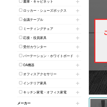
昇降デスク
オフィスチェアその他
書庫・キャビネット
インワゴン3段
オフィスデスクその他
ハイキャビネット
脇机
両袖机
ロッカー・シューズボックス
ローキャビネット
ワゴンその他
平机・平デスク
1人用ロッカー
両開きキャビネット
会議テーブル
2人用ロッカー
スチールキャビネット
ミーティングテーブル
3人用ロッカー
上下連結キャビネット
ミーティングチェア
スタッキングテーブル
4人用ロッカー
整理ケース（ペーパーケース）
キャスター付きミーティングチェア
ネスティングテーブル
5人用ロッカー
応接・役員家具
軽量ラック（スチールラック）
スタッキングミーティングチェア
幕板付テーブル
6人用ロッカー
メタルラック
応接セット
テーブル付きミーティングチェア
カウンターテーブル
受付カウンター
8人用ロッカー
収納家具その他
応接ソファ
ネスティングミーティングチェア
キャスター 付きテーブル
パーソナルロッカー
オープン書庫
ハイカウンター
応接チェア
折りたたみミーティングチェア
パーテーション・ホワイトボード
T字脚テーブル
多人数ロッカー
両開書庫
ローカウンター
応接テーブル
丸椅子
大型会議テーブル
シリンダー錠ロッカー
パーテーション
引き違い書庫
ラウンジカウンター
応接・役員家具その他
OA機器
ハイチェア
会議テーブルW1200～
ダイヤル錠ロッカー
自立タイプパーテーション
ラテラル書庫
受付カウンターその他
シェルチェア
会議テーブルW1500～
iPad
ボタン錠ロッカー
パーテーションその他
オフィスアクセサリー
ミーティングチェアその他
会議テーブルW1800～
電話機（ビジネスフォン）
ダイヤル錠ロッカー
脚付ホワイトボード
チェア用台車
折りたたみ会議テーブル
シュレッダー
シューズロッカー・下駄箱
壁掛けホワイトボード
インテリア家具
演台・講演台・演説台
平行スタックテーブル
プロジェクター
ワードローブ・クローゼット
スケジュールボード・行動予定表
モールドチェア
防音パネル
ハイテーブル
スクリーン
キッチン家電・オフィス家電
ロッカーその他
ホワイトボードその他
ダイニングチェア
個室ブース
会議テーブルその他
液晶モニター・ディスプレイ
電気ポッド
ダイニングテーブル
耐火金庫
プリンター・コピー機
メーカー
冷蔵庫・洗濯機
カウンターテーブル
コートハンガー・ポールハンガー