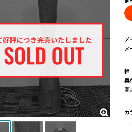
価
メ
メ
幅
奥
高
カ