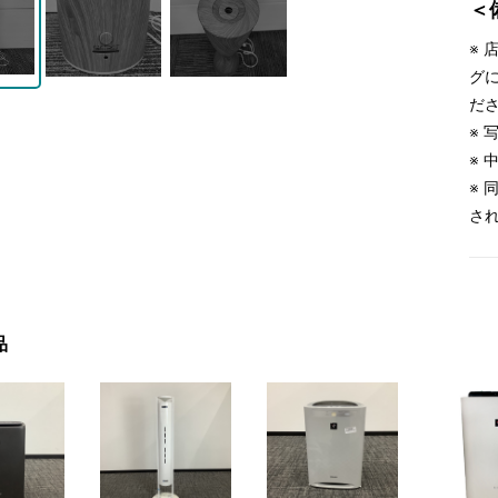
＜
※
グ
だ
※
※
※
さ
品