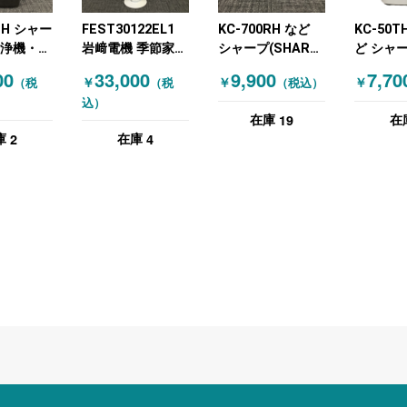
0-H シャー
FEST30122EL1
KC-700RH など
KC-50T
清浄機・加
岩﨑電機 季節家電
シャープ(SHARP)
ど シャ
レー
空気清浄機・加湿
季節家電 空気清浄
(SHARP
00
33,000
9,900
7,70
￥
￥
￥
（税
（税
（税込）
器 エアーリア
機・加湿器 グレー
浄機・加
込）
30W タイプ ホワ
ホワイト
イト
19
在庫
在
イト
2
4
庫
在庫