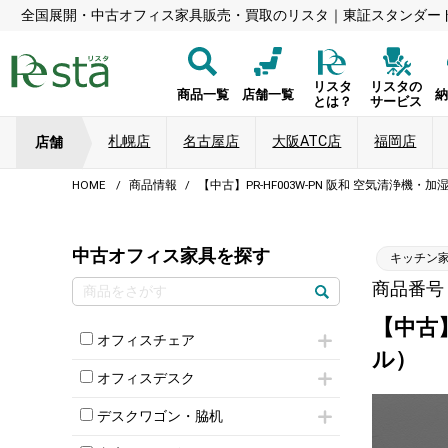
全国展開・中古オフィス家具販売・買取のリスタ｜東証スタンダー
リスタ
リスタの
商品一覧
店舗一覧
とは？
サービス
札幌店
名古屋店
大阪ATC店
福岡店
店舗
HOME
商品情報
【中古】PR-HF003W-PN 阪和 空気清浄機
中古オフィス家具を探す
キッチン
商品番号：5
【中古】
オフィスチェア
ル）
肘付きチェア
オフィスデスク
肘無しチェア
片袖机
役員チェア
デスクワゴン・脇机
フリーアドレスデスク（ベンチデスク）
高級チェア（多機能チェア）
インワゴン2段