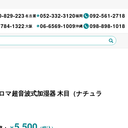
0-829-223
052-332-3120
092-561-2718
名古屋
福岡
-784-1322
06-6569-1009
098-898-1018
大阪
沖縄
器 アロマ超音波式加湿器 木目（ナチュラ
5,500