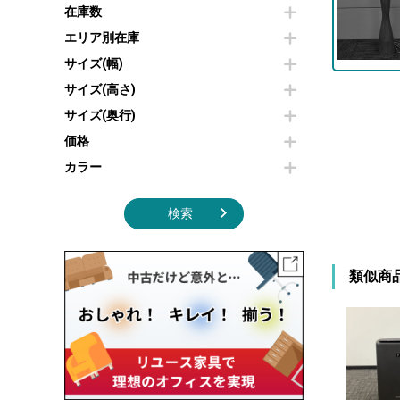
その他OA機器
空気清浄機・加湿器
在庫数
センターテーブル・サイドテーブル
傘立て
電子レンジ
カフェテーブル
食器棚・キッチンキャビネット
エリア別在庫
液晶テレビ・モニター類
ベンチ・スツール
カタログスタンド
サイズ(幅)
エアコン
ソファ
オフィスアクセサリーその他
照明機器
シェルフ
サイズ(高さ)
掃除機
ダストボックス（ゴミ箱）
サイズ(奥行)
季節家電
インテリア家具その他
その他キッチン家電・オフィス家電
価格
カラー
検索
類似商