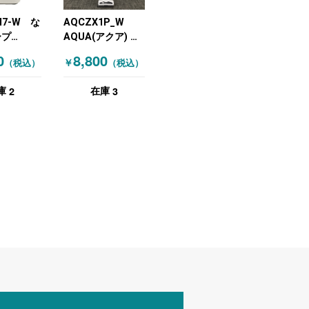
H7-W な
AQCZX1P_W
ープ
AQUA(アクア) 掃
) 空気清
除機 コードレス
0
8,800
￥
（税込）
（税込）
湿器 ホワ
ブラック ホワイト
2
3
庫
在庫