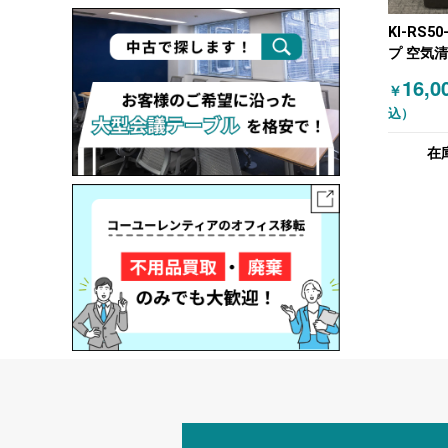
KI-RS5
プ 空気
湿器 グ
16,0
￥
込）
在