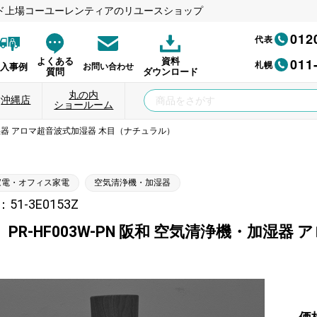
ド上場コーユーレンティアのリユースショップ
012
代表
011
よくある
資料
札幌
納入事例
お問い合わせ
質問
ダウンロード
丸の内
沖縄店
ショールーム
・加湿器 アロマ超音波式加湿器 木目（ナチュラル）
家電・オフィス家電
空気清浄機・加湿器
1-3E0153Z
PR-HF003W-PN 阪和 空気清浄機・加湿