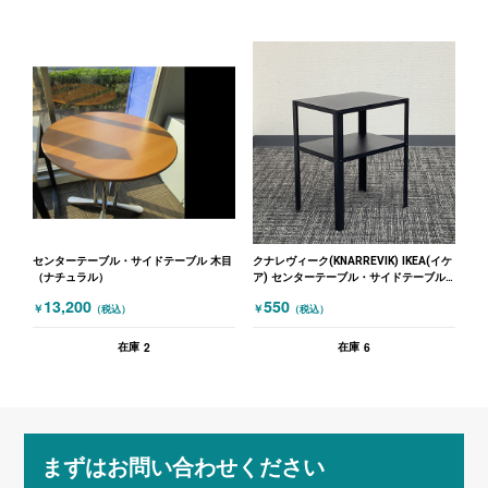
センターテーブル・サイドテーブル 木目
クナレヴィーク(KNARREVIK) IKEA(イケ
（ナチュラル）
ア) センターテーブル・サイドテーブル
ブラック
13,200
550
￥
￥
（税込）
（税込）
2
6
在庫
在庫
まずはお問い合わせください