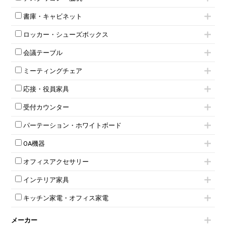
フリーアドレスデスク（ベンチデスク）
高級チェア（多機能チェア）
インワゴン2段
昇降デスク
オフィスチェアその他
書庫・キャビネット
インワゴン3段
オフィスデスクその他
ハイキャビネット
脇机
両袖机
ロッカー・シューズボックス
ローキャビネット
ワゴンその他
平机・平デスク
1人用ロッカー
両開きキャビネット
会議テーブル
2人用ロッカー
スチールキャビネット
ミーティングテーブル
3人用ロッカー
上下連結キャビネット
ミーティングチェア
スタッキングテーブル
4人用ロッカー
整理ケース（ペーパーケース）
キャスター付きミーティングチェア
ネスティングテーブル
5人用ロッカー
軽量ラック（スチールラック）
応接・役員家具
スタッキングミーティングチェア
幕板付テーブル
6人用ロッカー
メタルラック
応接セット
テーブル付きミーティングチェア
カウンターテーブル
8人用ロッカー
収納家具その他
受付カウンター
応接ソファ
ネスティングミーティングチェア
キャスター 付きテーブル
パーソナルロッカー
オープン書庫
ハイカウンター
応接チェア
折りたたみミーティングチェア
T字脚テーブル
多人数ロッカー
パーテーション・ホワイトボード
両開書庫
ローカウンター
応接テーブル
丸椅子
大型会議テーブル
シリンダー錠ロッカー
引き違い書庫
パーテーション
ラウンジカウンター
応接・役員家具その他
ハイチェア
会議テーブルW1200～
OA機器
ダイヤル錠ロッカー
ラテラル書庫
自立タイプパーテーション
受付カウンターその他
シェルチェア
会議テーブルW1500～
ボタン錠ロッカー
iPad
パーテーションその他
ミーティングチェアその他
オフィスアクセサリー
会議テーブルW1800～
ダイヤル錠ロッカー
電話機（ビジネスフォン）
脚付ホワイトボード
折りたたみ会議テーブル
シューズロッカー・下駄箱
チェア用台車
シュレッダー
壁掛けホワイトボード
インテリア家具
平行スタックテーブル
ワードローブ・クローゼット
演台・講演台・演説台
プロジェクター
スケジュールボード・行動予定表
ハイテーブル
ロッカーその他
モールドチェア
防音パネル
スクリーン
ホワイトボードその他
キッチン家電・オフィス家電
会議テーブルその他
ダイニングチェア
個室ブース
液晶モニター・ディスプレイ
電気ポッド
ダイニングテーブル
耐火金庫
プリンター・コピー機
メーカー
冷蔵庫・洗濯機
カウンターテーブル
コートハンガー・ポールハンガー
その他OA機器