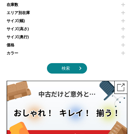
空気清浄機・加湿器
センターテーブル・サイドテーブル
傘立て
在庫数
電子レンジ
カフェテーブル
食器棚・キッチンキャビネット
エリア別在庫
液晶テレビ・モニター類
ベンチ・スツール
カタログスタンド
エアコン
ソファ
サイズ(幅)
オフィスアクセサリーその他
照明機器
シェルフ
サイズ(高さ)
掃除機
ダストボックス（ゴミ箱）
サイズ(奥行)
季節家電
インテリア家具その他
その他キッチン家電・オフィス家電
価格
カラー
検索